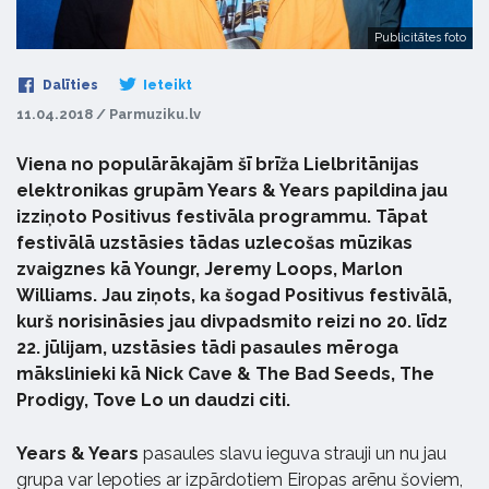
Publicitātes foto
Dalīties
Ieteikt
11.04.2018 / Parmuziku.lv
Viena no populārākajām šī brīža Lielbritānijas
elektronikas grupām Years & Years papildina jau
izziņoto Positivus festivāla programmu. Tāpat
festivālā uzstāsies tādas uzlecošas mūzikas
zvaigznes kā Youngr, Jeremy Loops, Marlon
Williams. Jau ziņots, ka šogad Positivus festivālā,
kurš norisināsies jau divpadsmito reizi no 20. līdz
22. jūlijam, uzstāsies tādi pasaules mēroga
mākslinieki kā Nick Cave & The Bad Seeds, The
Prodigy, Tove Lo un daudzi citi.
Years & Years
pasaules slavu ieguva strauji un nu jau
grupa var lepoties ar izpārdotiem Eiropas arēnu šoviem,