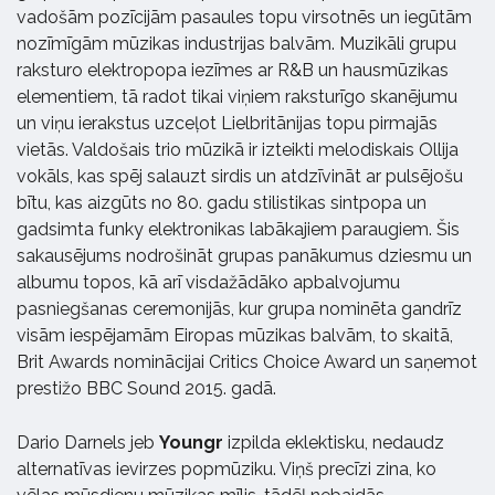
vadošām pozīcijām pasaules topu virsotnēs un iegūtām
nozīmīgām mūzikas industrijas balvām. Muzikāli grupu
raksturo elektropopa iezīmes ar R&B un hausmūzikas
elementiem, tā radot tikai viņiem raksturīgo skanējumu
un viņu ierakstus uzceļot Lielbritānijas topu pirmajās
vietās. Valdošais trio mūzikā ir izteikti melodiskais Ollija
vokāls, kas spēj salauzt sirdis un atdzīvināt ar pulsējošu
bītu, kas aizgūts no 80. gadu stilistikas sintpopa un
gadsimta funky elektronikas labākajiem paraugiem. Šis
sakausējums nodrošināt grupas panākumus dziesmu un
albumu topos, kā arī visdažādāko apbalvojumu
pasniegšanas ceremonijās, kur grupa nominēta gandrīz
visām iespējamām Eiropas mūzikas balvām, to skaitā,
Brit Awards nominācijai Critics Choice Award un saņemot
prestižo BBC Sound 2015. gadā.
Dario Darnels jeb
Youngr
izpilda eklektisku, nedaudz
alternatīvas ievirzes popmūziku. Viņš precīzi zina, ko