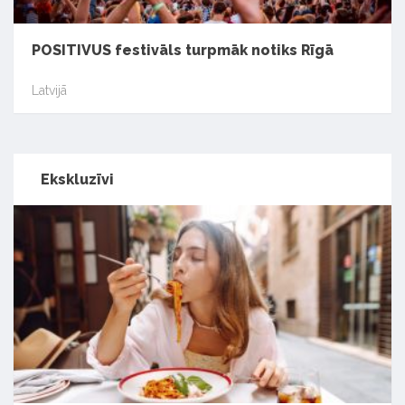
POSITIVUS festivāls turpmāk notiks Rīgā
Latvijā
Ekskluzīvi