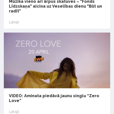
Mūzika vieno arī ārpus skatuves – "Fonds
Līdzskaņa" aicina uz Veselības dienu "Būt un
radīt"
Latvijā
VIDEO: Aminata piedāvā jaunu singlu “Zero
Love”
Latvijā