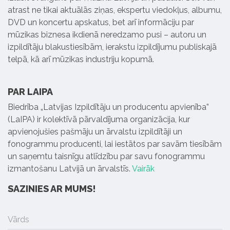
atrast ne tikai aktuālās ziņas, ekspertu viedokļus, albumu,
DVD un koncertu apskatus, bet arī informāciju par
mūzikas biznesa ikdienā neredzamo pusi – autoru un
izpildītāju blakustiesībām, ierakstu izpildījumu publiskajā
telpā, kā arī mūzikas industriju kopumā.
PAR LAIPA
Biedrība „Latvijas Izpildītāju un producentu apvienība”
(LaIPA) ir kolektīvā pārvaldījuma organizācija, kur
apvienojušies pašmāju un ārvalstu izpildītāji un
fonogrammu producenti, lai iestātos par savām tiesībām
un saņemtu taisnīgu atlīdzību par savu fonogrammu
izmantošanu Latvijā un ārvalstīs.
Vairāk
SAZINIES AR MUMS!
Vārds