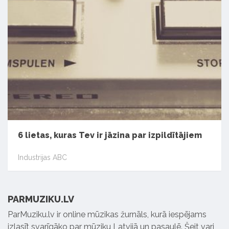
6 lietas, kuras Tev ir jāzina par izpildītājiem
Industrijas ABC
PARMUZIKU.LV
ParMuziku.lv ir online mūzikas žurnāls, kurā iespējams
izlasīt svarīgāko par mūziku Latvijā un pasaulē. Šeit vari