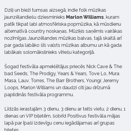
Dziļi un bieži tumsas aizsegā, indie folk mūzikas
jaunzēlandiešu dziesminieks
Marlon Williams
, kuram
patīk tikpat labi atmosfēriska popmūzika, kā mūsdienu
alternatīvā country noskaņas. Mūziķis saņēmis vairākas
nozīmīgas Jaunzēlandes mūzikas balvas, tajā skaitā arī
par gada labāko šīs valsts mūzikas albumu un kā gada
labākais solomākslinieks vīriešu kategorijā.
Šogad festivāla apmeklētājus priecēs
Nick Cave & The
bad Seeds, The Prodigy, Years & Years, Tove Lo, Mura
Masa, Lauv, Torres, The Barr Brothers, Youngr, Jeremy
Loops, Marlon Williams un daudzi citi jau drīzumā
papildinās festivāla programmu.
Līdzās ierastajām 3 dienu, 3 dienu ar telts vietu, 2 dienu, 1
dienas un VIP biļetēm, šobrīd Positivus festivāla mājas
lapā par īpaši izdevīgu cenu iegādājamas arī grupas
biļetes.