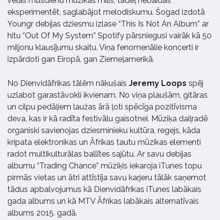
vēlas mūsdienu mūzikas mīlis, tādēļ nebaidās
eksperimentēt, saglabājot melodiskumu. Šogad izdotā
Youngr debijas dziesmu izlase “This Is Not An Album” ar
hitu “Out Of My System” Spotify pārsniegusi vairāk kā 50
miljonu klausījumu skaitu. Viņa fenomenālie koncerti ir
izpārdoti gan Eiropā, gan Ziemeļamerikā.
No Dienvidāfrikas tālēm nākušais
Jeremy Loops
spēj
uzlabot garastāvokli ikvienam. No viņa plaušām, ģitāras
un cilpu pedāļiem laužas ārā ļoti spēcīga pozitīvisma
deva, kas ir kā radīta festivālu gaisotnei. Mūziķa daiļradē
organiski savienojas dziesminieku kultūra, regejs, kāda
kripata elektronikas un Āfrikas tautu mūzikas elementi
radot multikulturālas ballītes sajūtu. Ar savu debijas
albumu “Trading Chance” mūziķis iekaroja iTunes topu
pirmās vietas un ātri attīstīja savu karjeru tālāk saņemot
tādus apbalvojumus kā Dienvidāfrikas iTunes labākais
gada albums un kā MTV Āfrikas labākais alternatīvais
albums 2015. gadā.