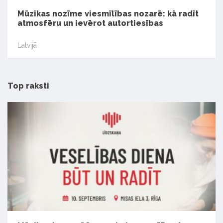
Mūzikas nozīme viesmīlības nozarē: kā radīt
atmosfēru un ievērot autortiesības
Latvijā
Top raksti