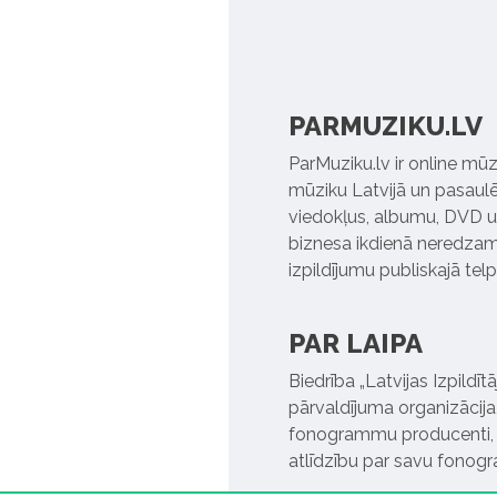
PARMUZIKU.LV
ParMuziku.lv ir online mūz
mūziku Latvijā un pasaulē. 
viedokļus, albumu, DVD un
biznesa ikdienā neredzamo
izpildījumu publiskajā tel
PAR LAIPA
Biedrība „Latvijas Izpildī
pārvaldījuma organizācija,
fonogrammu producenti, l
atlīdzību par savu fonog