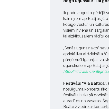
degti ugunskuri, lai god
Ik gadu augusta pēdējā se
kaimiņiem ap Baltijas jūru
kopīgo vēsturi un kultūra
visiem ir viena un sargāja
lai aizklīdušajiem rādītu c
„Senās uguns nakts” savu
apriņķī tika atdzīvināta šī
pārņēmuši Igaunijas valsts p
ugunskuriem ap Baltijas jū
http://www.ancientlights
Festivāls “Via Baltica”
,
noslēguma koncertu rīko 
festivāla izskaņā godinātu 
atvadītos no vasaras. Šo
Beāte Zviedre ar koncert