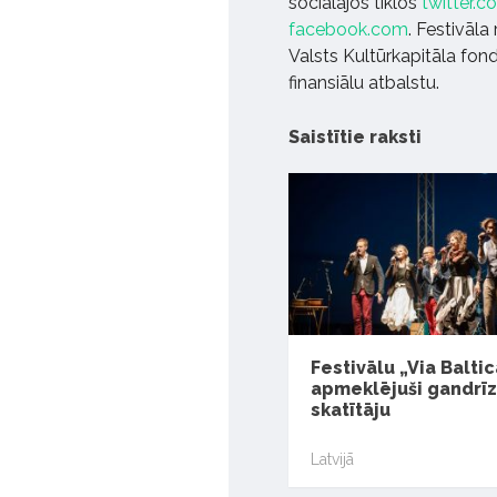
sociālajos tīklos
twitter.
facebook.com
. Festivāla
Valsts Kultūrkapitāla fon
finansiālu atbalstu.
Saistītie raksti
Festivālu „Via Baltic
apmeklējuši gandrīz
skatītāju
Latvijā