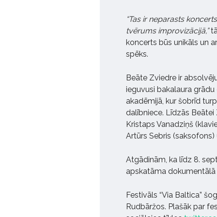
“Tas ir neparasts koncerts
tvērums improvizācijā,”
tā
koncerts būs unikāls un ar 
spēks.
Beāte Zviedre ir absolvēj
ieguvusi bakalaura grādu
akadēmijā, kur šobrīd tur
dalībniece. Līdzās Beātei
Kristaps Vanadziņš (klavie
Artūrs Sebris (saksofons) 
Atgādinām, ka līdz 8. sep
apskatāma dokumentālā izs
Festivāls “Via Baltica” š
Rudbāržos. Plašāk par fes