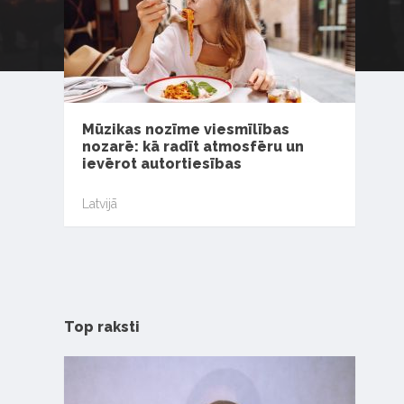
Mūzikas nozīme viesmīlības
nozarē: kā radīt atmosfēru un
ievērot autortiesības
Latvijā
Top raksti