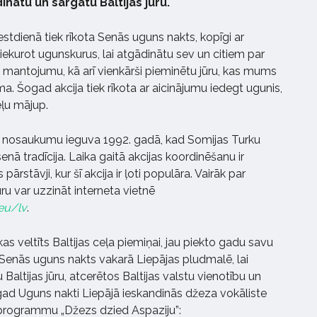
inātu un sargātu Baltijas jūru.
stdienā tiek rīkota Senās uguns nakts, kopīgi ar
 iekurot ugunskurus, lai atgādinātu sev un citiem par
s mantojumu, kā arī vienkārši pieminētu jūru, kas mums
ma. Šogad akcija tiek rīkota ar aicinājumu iedegt ugunis,
eļu mājup.
 nosaukumu ieguva 1992. gadā, kad Somijas Turku
 senā tradīcija. Laika gaitā akcijas koordinēšanu ir
ārstāvji, kur šī akcija ir ļoti populāra. Vairāk par
ru var uzzināt interneta vietnē
.eu/lv
.
 kas veltīts Baltijas ceļa piemiņai, jau piekto gadu savu
Senās uguns nakts vakarā Liepājas pludmalē, lai
Baltijas jūru, atcerētos Baltijas valstu vienotību un
gad Uguns nakti Liepājā ieskandinās džeza vokāliste
programmu „Džezs dzied Aspaziju”: