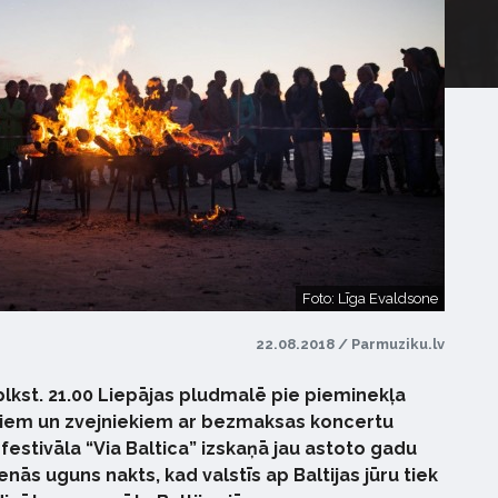
Foto: Līga Evaldsone
22.08.2018 / Parmuziku.lv
plkst. 21.00 Liepājas pludmalē pie pieminekļa
ekiem un zvejniekiem ar bezmaksas koncertu
festivāla “Via Baltica” izskaņā jau astoto gadu
enās uguns nakts, kad valstīs ap Baltijas jūru tiek