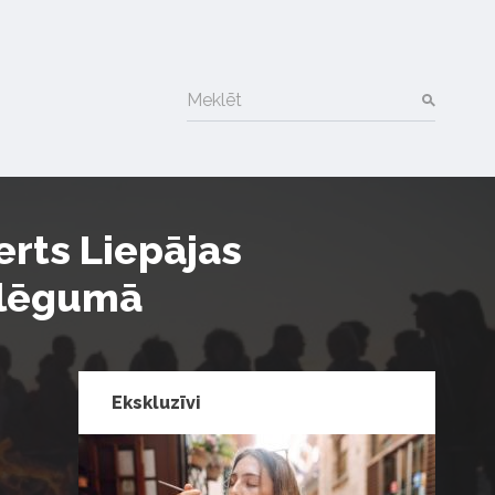
Meklēt
rts Liepājas
oslēgumā
Ekskluzīvi