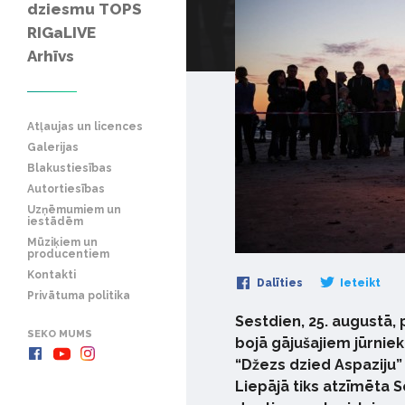
dziesmu TOPS
RIGaLIVE
Arhīvs
Atļaujas un licences
Galerijas
Blakustiesības
Autortiesības
Uzņēmumiem un
iestādēm
Mūziķiem un
producentiem
Kontakti
Dalīties
Ieteikt
Privātuma politika
Sestdien, 25. augustā, 
SEKO MUMS
bojā gājušajiem jūrni
“Džezs dzied Aspaziju” 
Liepājā tiks atzīmēta S