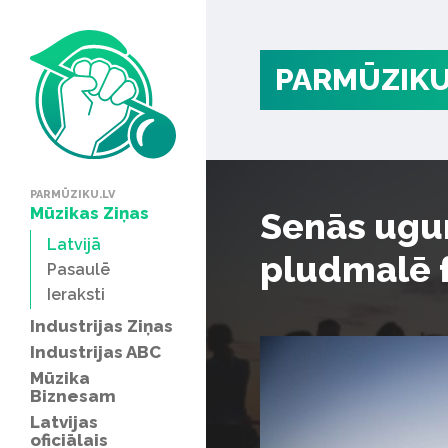
PARMŪZIKU
PARMŪZIKU.LV
Mūzikas Ziņas
Senās ugu
Latvijā
pludmalē f
Pasaulē
Ieraksti
Industrijas Ziņas
Industrijas ABC
Mūzika
Biznesam
Latvijas
oficiālais