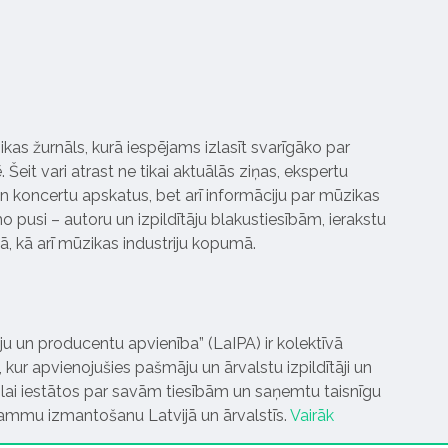
ikas žurnāls, kurā iespējams izlasīt svarīgāko par
Šeit vari atrast ne tikai aktuālās ziņas, ekspertu
 koncertu apskatus, bet arī informāciju par mūzikas
 pusi – autoru un izpildītāju blakustiesībām, ierakstu
pā, kā arī mūzikas industriju kopumā.
tāju un producentu apvienība” (LaIPA) ir kolektīvā
 kur apvienojušies pašmāju un ārvalstu izpildītāji un
ai iestātos par savām tiesībām un saņemtu taisnīgu
rammu izmantošanu Latvijā un ārvalstīs.
Vairāk