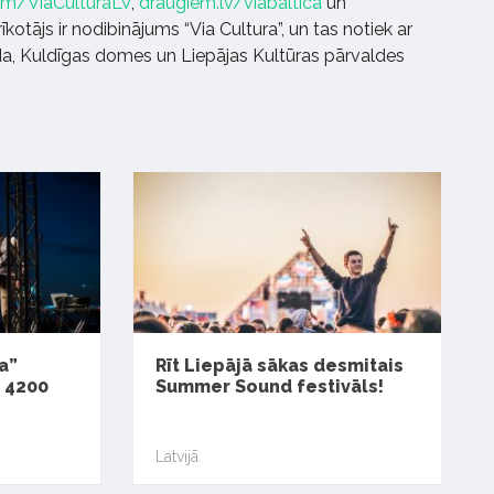
com/ViaCulturaLV
,
draugiem.lv/viabaltica
un
 rīkotājs ir nodibinājums “Via Cultura”, un tas notiek ar
da, Kuldīgas domes un Liepājas Kultūras pārvaldes
a”
Rīt Liepājā sākas desmitais
 4200
Summer Sound festivāls!
Latvijā