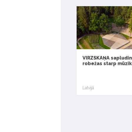
VIRZSKAŅA sapludi
robežas starp mūziku
Latvijā