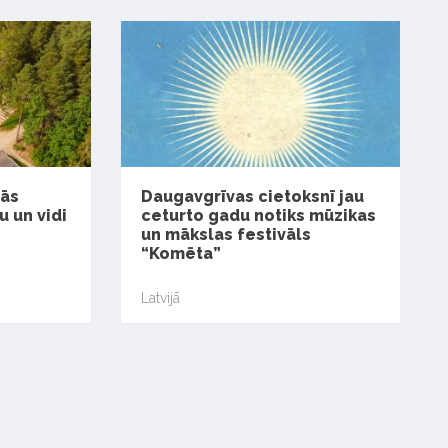
nās
Daugavgrīvas cietoksnī jau
 un vidi
ceturto gadu notiks mūzikas
un mākslas festivāls
“Komēta”
Latvijā