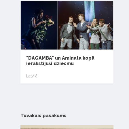
"DAGAMBA" un Aminata kopā
ierakstījuši dziesmu
Latvijā
Tuvākais pasākums