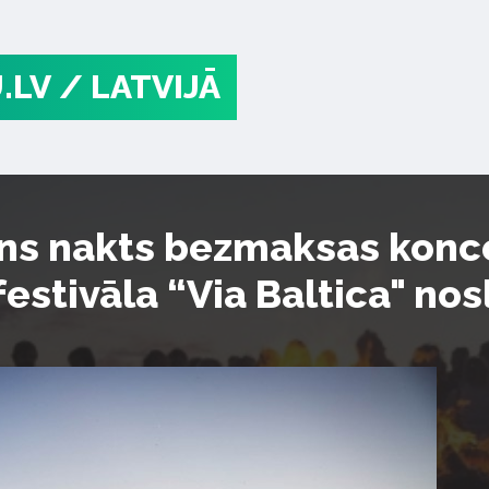
.LV
/ LATVIJĀ
ns nakts bezmaksas konce
estivāla “Via Baltica" n