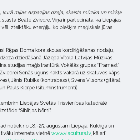
, kurā mijas Aspazijas dzeja, skaista mūzika un mirkļa
 stāsta Beāte Zviedre. Viņa ir pārliecināta, ka Liepājas
vēl izteiktāku enerģiju, ko piešķirs maģiskais jūras
usi Rīgas Doma kora skolas kordiriģēšanas nodaļu,
 džeza dziedāšanā Jāzepa Vītola Latvijas Mūzikas
pina studijas maģistrantūrā. Vokālās grupas “Framest”
 Zviedrei Senās uguns nakts vakarā uz skatuves kāps
res), Jānis Rubiks (kontrabass), Svens Vilsons (ģitāra),
un Pauls Ķierpe (situminstrumenti).
tembrim Liepājas Svētās Trīsvienības katedrālē
tāde “Sibīrijas bērni”.
ogad notiek no 18.-25. augustam Liepājā, Kuldīgā un
tivālu interneta vietnē
www.viacultura.lv
, kā arī