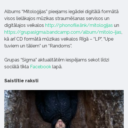
Albums “Mitoloģijas” pieejams iegādei digitālā formātā
visos lielākajos mūzikas straumēšanas servisos un
digitālajos veikalos
http://phonofile.link/mitologijas
un
https://grupasigma.bandcamp.com/album/mitolo-ijas
,
kā arī CD formātā mūzikas veikalos Rīgā – “LP”, “Upe
tuviem un tāliem” un “Randoms”.
Grupas “Sigma” aktualitātēm iespējams sekot līdzi
sociālā tīkla
Facebook
lapā.
Saistītie raksti