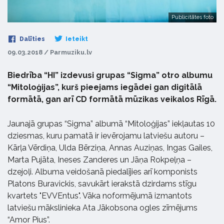
Publicitātes foto
Dalīties
Ieteikt
09.03.2018 / Parmuziku.lv
Biedrība “HI” izdevusi grupas “Sigma” otro albumu
“Mitoloģijas”, kurš pieejams iegādei gan digitālā
formātā, gan arī CD formātā mūzikas veikalos Rīgā.
Jaunajā grupas “Sigma” albumā “Mitoloģijas” iekļautas 10
dziesmas, kuru pamatā ir ievērojamu latviešu autoru –
Kārļa Vērdiņa, Ulda Bērziņa, Annas Auziņas, Ingas Gailes,
Marta Pujāta, Ineses Zanderes un Jāņa Rokpeļņa –
dzejoļi. Albuma veidošanā piedalījies arī komponists
Platons Buravickis, savukārt ierakstā dzirdams stīgu
kvartets "EVVEntus". Vāka noformējumā izmantots
latviešu mākslinieka Ata Jākobsona ogles zīmējums
“Amor Pius”.