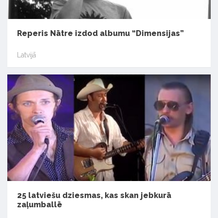
Reperis Nātre izdod albumu “Dimensijas”
Latvijā
25 latviešu dziesmas, kas skan jebkurā
zaļumballē