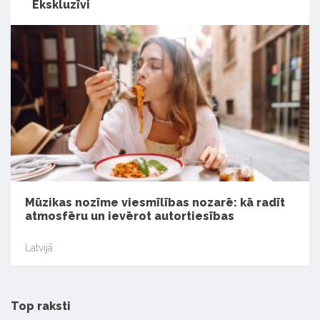
Ekskluzīvi
Mūzikas nozīme viesmīlības nozarē: kā radīt
atmosfēru un ievērot autortiesības
Latvijā
Top raksti