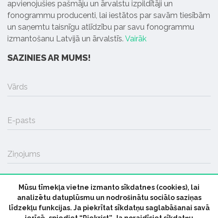
apvienojušies pašmāju un ārvalstu izpildītāji un
fonogrammu producenti, lai iestātos par savām tiesībām
un saņemtu taisnīgu atlīdzību par savu fonogrammu
izmantošanu Latvijā un ārvalstīs.
Vairāk
SAZINIES AR MUMS!
Vārds
E-pasts
Ziņojums
Mūsu tīmekļa vietne izmanto sīkdatnes (cookies), lai
SŪTĪT
analizētu datuplūsmu un nodrošinātu sociālo saziņas
līdzekļu funkcijas. Ja piekrītat sīkdatņu saglabāšanai savā