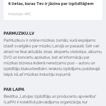
6 lietas, kuras Tev ir jāzina par izpildītājiem
Industrijas ABC
PARMUZIKU.LV
ParMuziku.lv ir online mūzikas žurnāls, kurā iespējams
izlasīt svarīgāko par mūziku Latvijā un pasaulē. Šeit vari
atrast ne tikai aktuālās ziņas, ekspertu viedokļus, albumu,
DVD un koncertu apskatus, bet arī informāciju par
mūzikas biznesa ikdienā neredzamo pusi – autoru un
izpildītāju blakustiesībām, ierakstu izpildījumu publiskajā
telpā, kā arī mūzikas industriju kopumā.
PAR LAIPA
Biedrība „Latvijas Izpildītāju un producentu apvienība”
(LaIPA) ir kolektīvā pārvaldījuma organizācija, kur