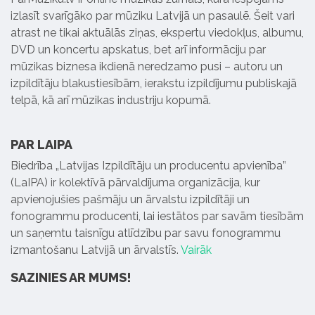
izlasīt svarīgāko par mūziku Latvijā un pasaulē. Šeit vari
atrast ne tikai aktuālās ziņas, ekspertu viedokļus, albumu,
DVD un koncertu apskatus, bet arī informāciju par
mūzikas biznesa ikdienā neredzamo pusi – autoru un
izpildītāju blakustiesībām, ierakstu izpildījumu publiskajā
telpā, kā arī mūzikas industriju kopumā.
PAR LAIPA
Biedrība „Latvijas Izpildītāju un producentu apvienība”
(LaIPA) ir kolektīvā pārvaldījuma organizācija, kur
apvienojušies pašmāju un ārvalstu izpildītāji un
fonogrammu producenti, lai iestātos par savām tiesībām
un saņemtu taisnīgu atlīdzību par savu fonogrammu
izmantošanu Latvijā un ārvalstīs.
Vairāk
SAZINIES AR MUMS!