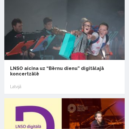
LNSO aicina uz “Bērnu dienu” digitālajā
koncertzālē
Latvijā