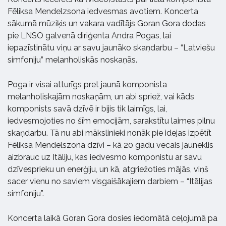
Fēliksa Mendelzsona iedvesmas avotiem. Koncerta
sākumā mūziķis un vakara vadītājs Goran Gora dodas
pie LNSO galvenā diriģenta Andra Pogas, lai
iepazīstinātu viņu ar savu jaunāko skaņdarbu – “Latviešu
simfoniju” melanholiskās noskaņās.
Poga ir visai atturīgs pret jaunā komponista
melanholiskajām noskaņām, un abi spriež, vai kāds
komponists savā dzīvē ir bijis tik laimīgs, lai,
iedvesmojoties no šīm emocijām, sarakstītu laimes pilnu
skaņdarbu. Tā nu abi mākslinieki nonāk pie idejas izpētīt
Fēliksa Mendelszona dzīvi – kā 20 gadu vecais jauneklis
aizbrauc uz Itāliju, kas iedvesmo komponistu ar savu
dzīvesprieku un enerģiju, un kā, atgriežoties mājās, viņš
sacer vienu no saviem visgaišākajiem darbiem – “Itālijas
simfoniju”.
Koncerta laikā Goran Gora dosies iedomātā ceļojumā pa