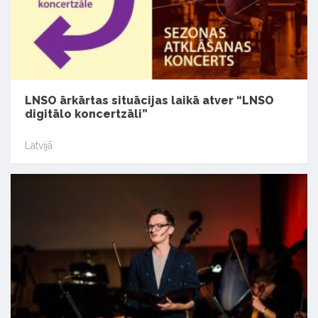
LNSO ārkārtas situācijas laikā atver “LNSO
digitālo koncertzāli”
Latvijā