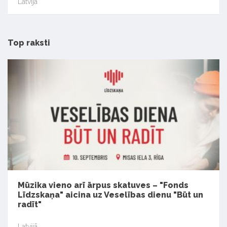
Latvijā
Top raksti
Mūzika vieno arī ārpus skatuves – "Fonds
Līdzskaņa" aicina uz Veselības dienu "Būt un
radīt"
Latvijā