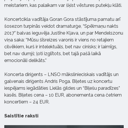
meistariem, kas palaikam var šķist vēstures putekļu klāti.
Koncertcikla vadītāja Goran Gora stāstījuma pamatu arī
šosezon turpinās veidot dramaturģe, “Spēlmaņu nakts
2017” balvas ieguvēja Justīne Kļava, un par Mendelszonu
viņa saka: “Mūsu šīsreizes varonis ir viens no retajiem
cilvēkiem, kurš ir intelektuāls, bet nav cinisks; ir laimīgs,
bet nav dumjš; ļoti izglītots, bet tajā pašā laikā
emocionāli delikāts.”
Koncerta diriģents – LNSO mākslinieciskais vadītājs un
galvenais diriģents Andris Poga. Biļetes uz koncertu
iespējams iegādāties Lielās ģildes un “Biļešu paradīzes”
kasēs. Biļetes cena – 10 EUR, abonementa cena četriem
koncertiem – 24 EUR.
Saistītie raksti