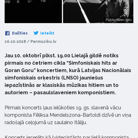
Publicitātes foto
Dalīties
Ieteikt
10.10.2018 / Parmuziku.lv
Jau 10. oktobrī plkst. 19.00 Lielajā ģildē notiks
pirmais no četriem cikla “Simfoniskais hits ar
Goran Goru” koncertiem, kurā Latvijas Nacionālais
simfoniskais orķestris (LNSO) jauniešus
iepazīstinās ar klasiskās mūzikas hitiem un to
autoriem – pasaulslaveniem komponistiem.
Pirmais koncerts ļaus ielūkoties 19. gs. slavenā vācu
komponista Fēliksa Mendelszona-Bartoldi dzīvē un viņa
radošajā ceļojumā uz saulaino Itāliju.
Koncerts iecerēts kā (video)stāsts par lielā komponista