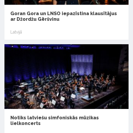
Goran Gora un LNSO iepazīstina klausītājus
ar Džordžu Gēršvinu
Latvijā
Notiks latviešu simfoniskās mūzikas
lielkoncerts