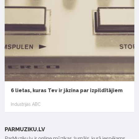
6 lietas, kuras Tev ir jāzina par izpildītājiem
Industrijas ABC
PARMUZIKU.LV
ParMuziku.lv ir online mūzikas žurnāls, kurā iespējams