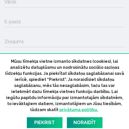
Vārds
E-pasts
Ziņojums
Mūsu tīmekļa vietne izmanto sīkdatnes (cookies), lai
SŪTĪT
analizētu datuplūsmu un nodrošinātu sociālo saziņas
līdzekļu funkcijas. Ja piekrītat sīkdatņu saglabāšanai savā
ierīcē, spiediet “Piekrist”. Ja noraidīsiet sīkdatņu
saglabāšanu, mēs tās nesaglabāsim, taču tas var
ietekmēt dažu tīmekļa vietnes funkciju darbību. Lai
iegūtu papildu informāciju par izmantotajām sīkdatnēm,
© 2026 parmuziku.lv, visas tiesības paturētas
to ievāktajiem datiem, izmantotājiem un Jūsu tiesībām,
lūdzam skatīt
privātuma politiku.
RSS:
ParMuziku.lv
Mūzikas Ziņas
Industrijas Ziņas
Industrijas ABC
Mūzika Biznesam
Latvijas oficiālais
PIEKRIST
NORAIDĪT
dziesmu TOPS
RIGaLIVE