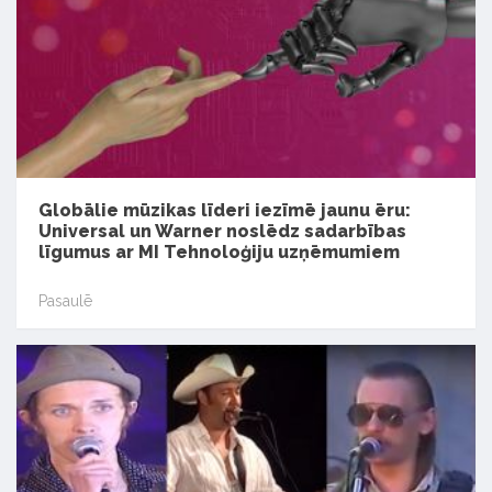
Globālie mūzikas līderi iezīmē jaunu ēru:
Universal un Warner noslēdz sadarbības
līgumus ar MI Tehnoloģiju uzņēmumiem
Pasaulē