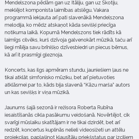
Mendelszona pēdām gan uz Itāliju, gan uz Skotiju,
meklējot komponista laimības atslēgu. Vakara
programmā iekļauta arī pati slavenākā Mendelszona
melodija, ko mēdz atskaņot kāda sevišķi priecīga
notikuma laikā. Kopumā Mendelszons tiek rādīts kā
laimīgs cilvēks, kurš dzīvoja galvenokārt mūzikā, taču arī
liegi mīlēja savu brīnišķo dzīvesbiedri un piecus bērnus,
kā arī it prasmīgi gleznoja.
Koncerts, kas ilgs apmēram stundu, jauniešiem ļaus ne
tikai atklāt simfonisko mūziku, bet arī pietuvoties
atklāsmei par to, kāds bija slavenā “Kāzu marša” autors
un kas sevišķs ir viņa mūzikā.
Jaunums šajā sezonā ir režisora Roberta Rubīna
iesaistīšanās cikla pasākumu veidošanā. Novērtējot, cik
svarīgi mūslaiku skatītājam ir ne tikai dzirdēt, bet arī
redzēt, koncertus kuplinās nelieli videosižeti un attēlu
projekcijas, paplašinot klausītāju priekšstatus par izciliem