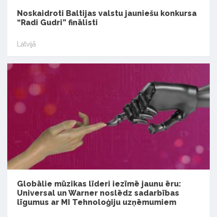
Noskaidroti Baltijas valstu jauniešu konkursa
“Radi Gudri” finālisti
Latvijā
Globālie mūzikas līderi iezīmē jaunu ēru:
Universal un Warner noslēdz sadarbības
līgumus ar MI Tehnoloģiju uzņēmumiem