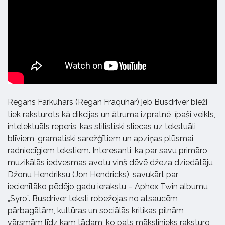
Regans Farkuhars (Regan Fraquhar) jeb Busdriver bieži
tiek raksturots kā dikcijas un ātruma izpratnē īpaši veikls,
intelektuāls reperis, kas stilistiski sliecas uz tekstuāli
blīviem, gramatiski sarežģītiem un apziņas plūsmai
radniecīgiem tekstiem. Interesanti, ka par savu primāro
muzikālās iedvesmas avotu viņš dēvē džeza dziedātāju
Džonu Hendriksu (Jon Hendricks), savukārt par
iecienītāko pēdējo gadu ierakstu – Aphex Twin albumu
„Syro”. Busdriver teksti robežojas no atsaucēm
pārbagātām, kultūras un sociālās kritikas pilnām
vārsmām līdz kam tādam, ko pats mākslinieks raksturo