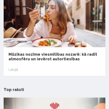
Mūzikas nozīme viesmīlības nozarē: kā radīt
atmosfēru un ievērot autortiesības
Latvijā
Top raksti