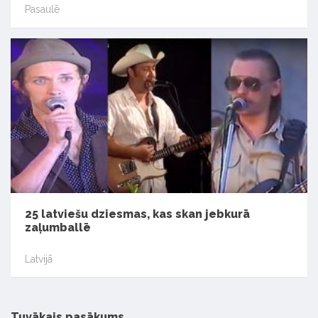
Pasaulē
25 latviešu dziesmas, kas skan jebkurā
zaļumballē
Latvijā
Tuvākais pasākums