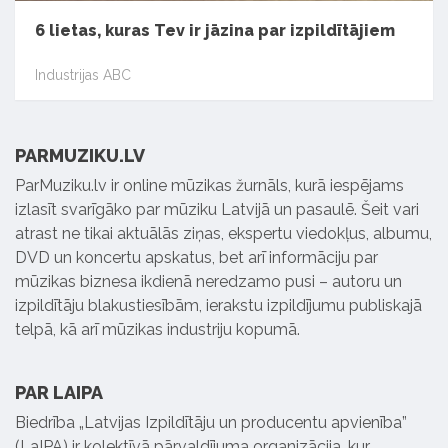
6 lietas, kuras Tev ir jāzina par izpildītājiem
Industrijas ABC
PARMUZIKU.LV
ParMuziku.lv ir online mūzikas žurnāls, kurā iespējams
izlasīt svarīgāko par mūziku Latvijā un pasaulē. Šeit vari
atrast ne tikai aktuālās ziņas, ekspertu viedokļus, albumu,
DVD un koncertu apskatus, bet arī informāciju par
mūzikas biznesa ikdienā neredzamo pusi – autoru un
izpildītāju blakustiesībām, ierakstu izpildījumu publiskajā
telpā, kā arī mūzikas industriju kopumā.
PAR LAIPA
Biedrība „Latvijas Izpildītāju un producentu apvienība”
(LaIPA) ir kolektīvā pārvaldījuma organizācija, kur