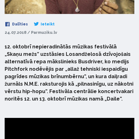
Dalīties
Ieteikt
24.07.2018 / Parmuziku.lv
12. oktobrī nepieradinātās mūzikas festivālā
„Skaņu mežs” uzstāsies Losandželosā dzīvojošais
alternatīvā repa mākslinieks Busdriver, ko medijs
Pitchfork nodēvējis par „allaž tehniski iespaidīgu
pagrīdes mūzikas brīnumbērnu”, un kura daiļradi
žurnāls N.M.E. raksturojis kā „pilnasinīgu, uz nākotni
vērstu hip-hopu”. Festivāla centrālie koncertvakari
noritēs 12. un 13. oktobrī mūzikas namā „Daile”.