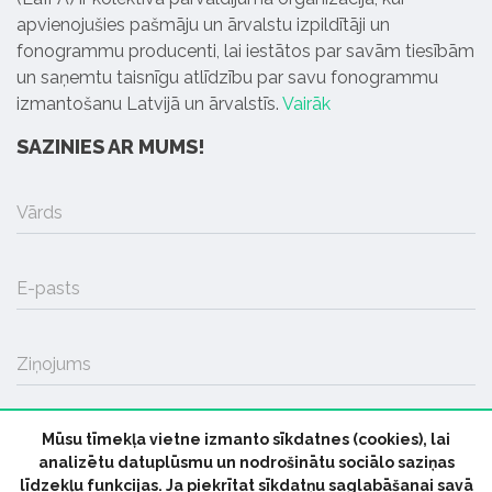
apvienojušies pašmāju un ārvalstu izpildītāji un
fonogrammu producenti, lai iestātos par savām tiesībām
un saņemtu taisnīgu atlīdzību par savu fonogrammu
izmantošanu Latvijā un ārvalstīs.
Vairāk
SAZINIES AR MUMS!
Vārds
E-pasts
Ziņojums
Mūsu tīmekļa vietne izmanto sīkdatnes (cookies), lai
SŪTĪT
analizētu datuplūsmu un nodrošinātu sociālo saziņas
līdzekļu funkcijas. Ja piekrītat sīkdatņu saglabāšanai savā