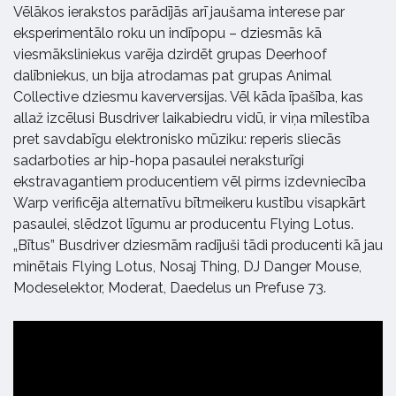
Vēlākos ierakstos parādījās arī jaušama interese par
eksperimentālo roku un indīpopu – dziesmās kā
viesmāksliniekus varēja dzirdēt grupas Deerhoof
dalībniekus, un bija atrodamas pat grupas Animal
Collective dziesmu kaverversijas. Vēl kāda īpašība, kas
allaž izcēlusi Busdriver laikabiedru vidū, ir viņa mīlestība
pret savdabīgu elektronisko mūziku: reperis sliecās
sadarboties ar hip-hopa pasaulei neraksturīgi
ekstravagantiem producentiem vēl pirms izdevniecība
Warp verificēja alternatīvu bītmeikeru kustību visapkārt
pasaulei, slēdzot līgumu ar producentu Flying Lotus.
„Bītus” Busdriver dziesmām radījuši tādi producenti kā jau
minētais Flying Lotus, Nosaj Thing, DJ Danger Mouse,
Modeselektor, Moderat, Daedelus un Prefuse 73.