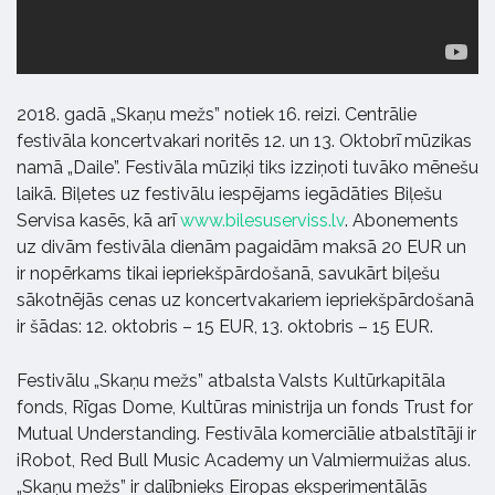
2018. gadā „Skaņu mežs” notiek 16. reizi. Centrālie
festivāla koncertvakari noritēs 12. un 13. Oktobrī mūzikas
namā „Daile”. Festivāla mūziķi tiks izziņoti tuvāko mēnešu
laikā. Biļetes uz festivālu iespējams iegādāties Biļešu
Servisa kasēs, kā arī
www.bilesuserviss.lv
. Abonements
uz divām festivāla dienām pagaidām maksā 20 EUR un
ir nopērkams tikai iepriekšpārdošanā, savukārt biļešu
sākotnējās cenas uz koncertvakariem iepriekšpārdošanā
ir šādas: 12. oktobris – 15 EUR, 13. oktobris – 15 EUR.
Festivālu „Skaņu mežs” atbalsta Valsts Kultūrkapitāla
fonds, Rīgas Dome, Kultūras ministrija un fonds Trust for
Mutual Understanding. Festivāla komerciālie atbalstītāji ir
iRobot, Red Bull Music Academy un Valmiermuižas alus.
„Skaņu mežs” ir dalībnieks Eiropas eksperimentālās