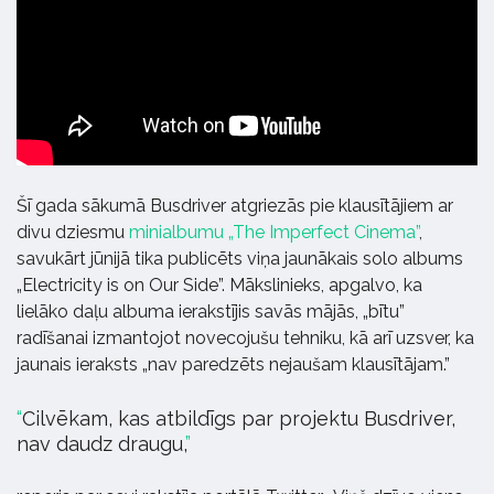
Šī gada sākumā Busdriver atgriezās pie klausītājiem ar
divu dziesmu
minialbumu „The Imperfect Cinema”
,
savukārt jūnijā tika publicēts viņa jaunākais solo albums
„Electricity is on Our Side”. Mākslinieks, apgalvo, ka
lielāko daļu albuma ierakstījis savās mājās, „bītu”
radīšanai izmantojot novecojušu tehniku, kā arī uzsver, ka
jaunais ieraksts „nav paredzēts nejaušam klausītājam.”
Cilvēkam, kas atbildīgs par projektu Busdriver,
nav daudz draugu,