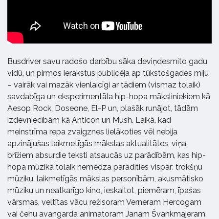
Busdriver savu radošo darbību sāka deviņdesmito gadu
vidū, un pirmos ierakstus publicēja ap tūkstošgades miju
– vairāk vai mazāk vienlaicīgi ar tādiem (vismaz tolaik)
savdabīga un eksperimentāla hip-hopa māksliniekiem kā
Aesop Rock, Doseone, El-P un, plašāk runājot, tādām
izdevniecībām kā Anticon un Mush. Laikā, kad
meinstrīma repa zvaigznes lielākoties vēl nebija
apzinājušas laikmetīgās mākslas aktualitātes, viņa
brīžiem absurdie teksti atsaucās uz parādībām, kas hip-
hopa mūzikā tolaik nemēdza parādīties vispār: trokšņu
mūziku, laikmetīgās mākslas personībām, akusmātisko
mūziku un neatkarīgo kino, ieskaitot, piemēram, īpašas
vārsmas, veltītas vācu režisoram Verneram Hercogam
vai čehu avangarda animatoram Janam Švankmajeram.