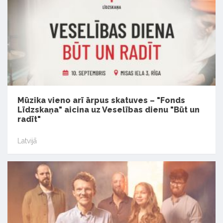
Mūzika vieno arī ārpus skatuves – "Fonds
Līdzskaņa" aicina uz Veselības dienu "Būt un
radīt"
Latvijā