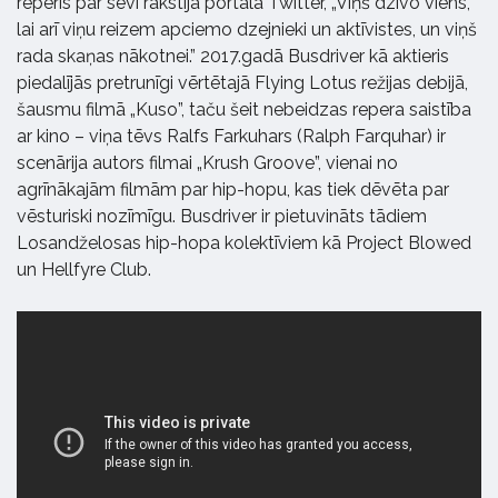
reperis par sevi rakstīja portālā Twitter, „Viņš dzīvo viens,
lai arī viņu reizem apciemo dzejnieki un aktīvistes, un viņš
rada skaņas nākotnei.” 2017.gadā Busdriver kā aktieris
piedalījās pretrunīgi vērtētajā Flying Lotus režijas debijā,
šausmu filmā „Kuso”, taču šeit nebeidzas repera saistība
ar kino – viņa tēvs Ralfs Farkuhars (Ralph Farquhar) ir
scenārija autors filmai „Krush Groove”, vienai no
agrīnākajām filmām par hip-hopu, kas tiek dēvēta par
vēsturiski nozīmīgu. Busdriver ir pietuvināts tādiem
Losandželosas hip-hopa kolektīviem kā Project Blowed
un Hellfyre Club.