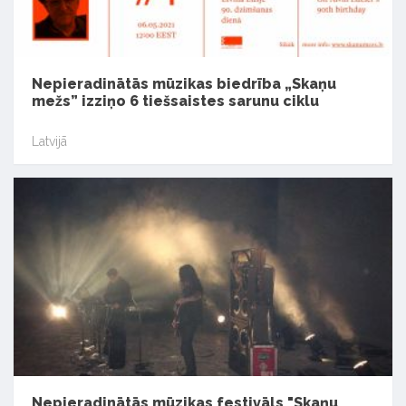
Nepieradinātās mūzikas biedrība „Skaņu
mežs” izziņo 6 tiešsaistes sarunu ciklu
Latvijā
Nepieradinātās mūzikas festivāls "Skaņu