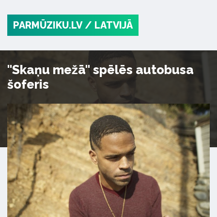
PARMŪZIKU.LV
/ LATVIJĀ
"Skaņu mežā" spēlēs autobusa
šoferis