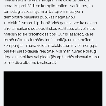
mākslinieks intervijai medijam The Quietus paudis
nepatiku pret šādiem komplimentiem, sacīdams, ka
tamlīdzīgi salīdzinājumi ar baltajiem mūziķiem
demonstrē plašākas publikas negatavību
intelektuālismam hip-hopā. Viņš gan uzsver, ka nav no
afro-amerikāņu sociopolitiskās realitātes atsvešināts,
mākslinieciski pretenciozs tips: „Jums jāsaprot, ka es
tomēr nāku no tumšādainu “laupītāju un narkodīleru
kompānijas”; mana veida intelektuālisms vienmēr gājis
paralēli šai sociālajai realitātei. Visi mani tuvākie draugi
tirgoja narkotikas vai piedalījās apšaudēs viscauri manu
pirmo divu albumu iznākšanai.”