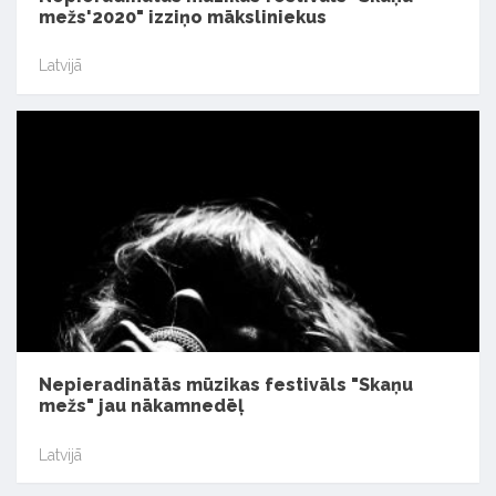
mežs'2020" izziņo māksliniekus
Latvijā
Nepieradinātās mūzikas festivāls "Skaņu
mežs" jau nākamnedēļ
Latvijā