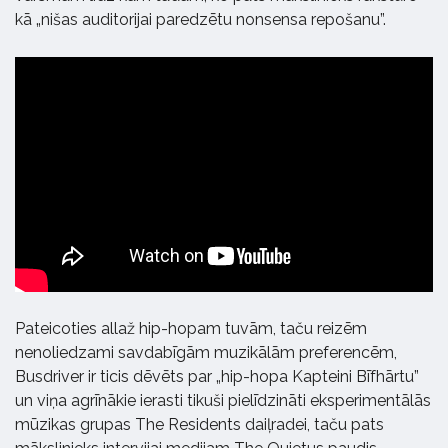
kā „nišas auditorijai paredzētu nonsensa repošanu”.
Pateicoties allaž hip-hopam tuvām, taču reizēm
nenoliedzami savdabīgām muzikālām preferencēm,
Busdriver ir ticis dēvēts par „hip-hopa Kapteini Bīfhārtu”
un viņa agrīnākie ierasti tikuši pielīdzināti eksperimentālās
mūzikas grupas The Residents daiļradei, taču pats