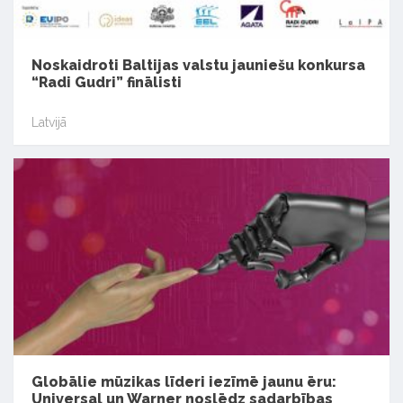
Noskaidroti Baltijas valstu jauniešu konkursa
“Radi Gudri” finālisti
Latvijā
Globālie mūzikas līderi iezīmē jaunu ēru:
Universal un Warner noslēdz sadarbības