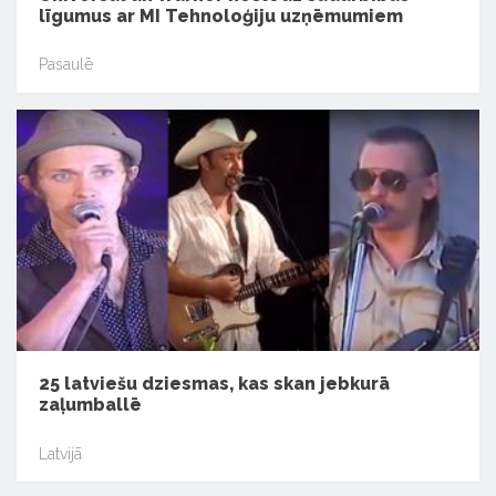
līgumus ar MI Tehnoloģiju uzņēmumiem
Pasaulē
25 latviešu dziesmas, kas skan jebkurā
zaļumballē
Latvijā