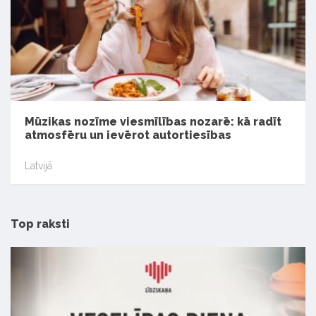
Mūzikas nozīme viesmīlības nozarē: kā radīt
atmosfēru un ievērot autortiesības
Latvijā
Top raksti