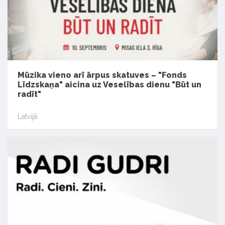
Mūzika vieno arī ārpus skatuves – "Fonds
Līdzskaņa" aicina uz Veselības dienu "Būt un
radīt"
Latvijā