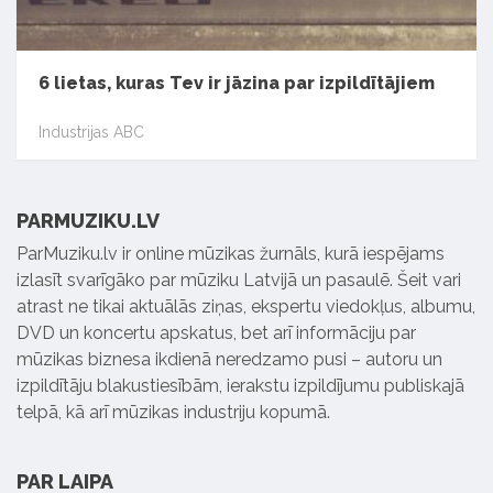
6 lietas, kuras Tev ir jāzina par izpildītājiem
Industrijas ABC
PARMUZIKU.LV
ParMuziku.lv ir online mūzikas žurnāls, kurā iespējams
izlasīt svarīgāko par mūziku Latvijā un pasaulē. Šeit vari
atrast ne tikai aktuālās ziņas, ekspertu viedokļus, albumu,
DVD un koncertu apskatus, bet arī informāciju par
mūzikas biznesa ikdienā neredzamo pusi – autoru un
izpildītāju blakustiesībām, ierakstu izpildījumu publiskajā
telpā, kā arī mūzikas industriju kopumā.
PAR LAIPA