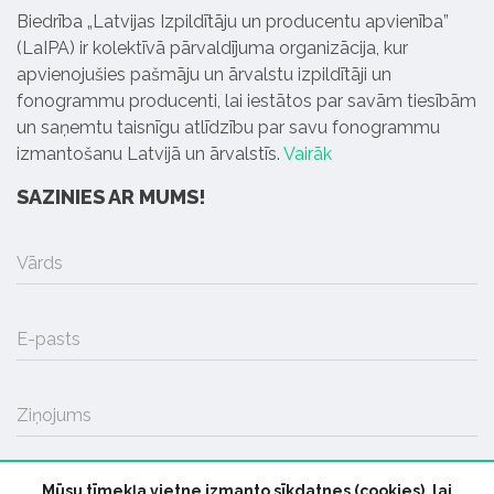
Biedrība „Latvijas Izpildītāju un producentu apvienība”
(LaIPA) ir kolektīvā pārvaldījuma organizācija, kur
apvienojušies pašmāju un ārvalstu izpildītāji un
fonogrammu producenti, lai iestātos par savām tiesībām
un saņemtu taisnīgu atlīdzību par savu fonogrammu
izmantošanu Latvijā un ārvalstīs.
Vairāk
SAZINIES AR MUMS!
Vārds
E-pasts
Ziņojums
Mūsu tīmekļa vietne izmanto sīkdatnes (cookies), lai