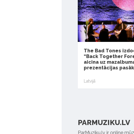
The Bad Tones izdo
“Back Together For
aicina uz mazalbum
prezentācijas pasā
Latvijā
PARMUZIKU.LV
ParMuziku.lv ir online mūz