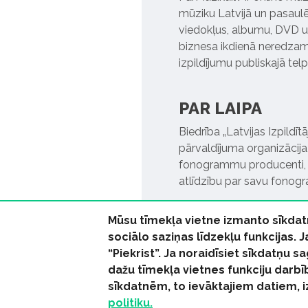
mūziku Latvijā un pasaulē. 
viedokļus, albumu, DVD un
biznesa ikdienā neredzamo
izpildījumu publiskajā tel
PAR LAIPA
Biedrība „Latvijas Izpildī
pārvaldījuma organizācija,
fonogrammu producenti, l
atlīdzību par savu fonog
Mūsu tīmekļa vietne izmanto sīkdat
sociālo saziņas līdzekļu funkcijas. 
“Piekrist”. Ja noraidīsiet sīkdatņu
dažu tīmekļa vietnes funkciju darbī
© 2026 parmuziku.lv, visa
sīkdatnēm, to ievāktajiem datiem, 
politiku.
RSS:
ParMuziku.lv
Mūzi