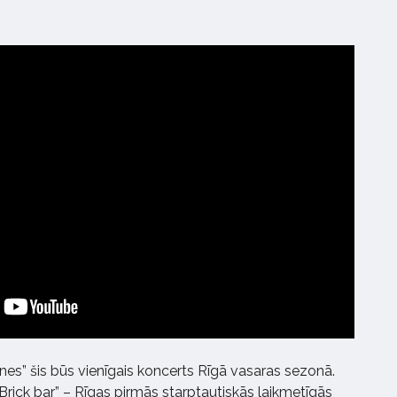
es” šis būs vienīgais koncerts Rīgā vasaras sezonā.
Brick bar” – Rīgas pirmās starptautiskās laikmetīgās