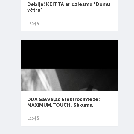
Debija! KEITTA ar dziesmu "Domu
vētra"
Latvijā
DDA Savvaļas Elektrosintēze:
MAXIMUM.TOUCH. Sākums.
Latvijā