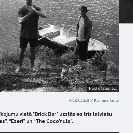
Publicitātes foto
05.07.2018 / Parmuziku.lv
rīkojumu vietā "Brick Bar" uzstāsies trīs latviešu
s”, “Ezeri” un “The Coco’nuts”.