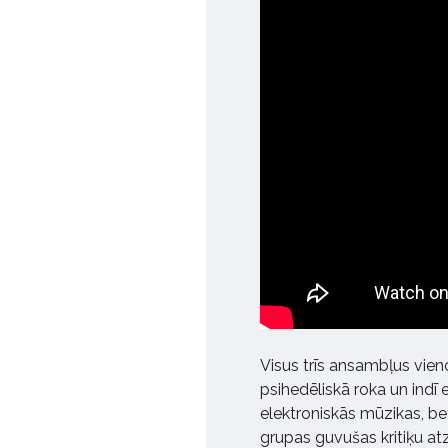
Visus trīs ansambļus vien
psihedēliskā roka un indī 
elektroniskās mūzikas, bet
grupas guvušas kritiķu at