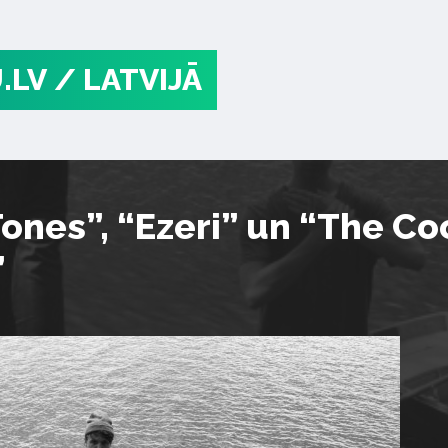
.LV
/ LATVIJĀ
ones”, “Ezeri” un “The Co
”