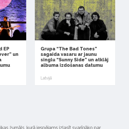
d EP
Grupa “The Bad Tones”
ever” un
sagaida vasaru ar jaunu
a
singlu “Sunny Side” un atklāj
kumu
albuma izdošanas datumu
Latvijā
ikas žurnāls, kurā iespējams izlasīt svarīgāko par