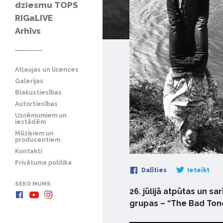
dziesmu TOPS
RIGaLIVE
Arhīvs
Atļaujas un licences
Galerijas
Blakustiesības
Autortiesības
Uzņēmumiem un
iestādēm
Mūziķiem un
producentiem
Kontakti
Privātuma politika
Dalīties
Ieteikt
SEKO MUMS
26. jūlijā atpūtas un sa
grupas – “The Bad Tone