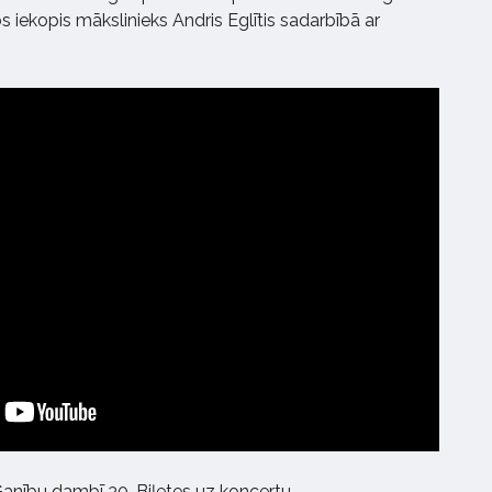
 iekopis mākslinieks Andris Eglītis sadarbībā ar
 Ganību dambī 30. Biļetes uz koncertu