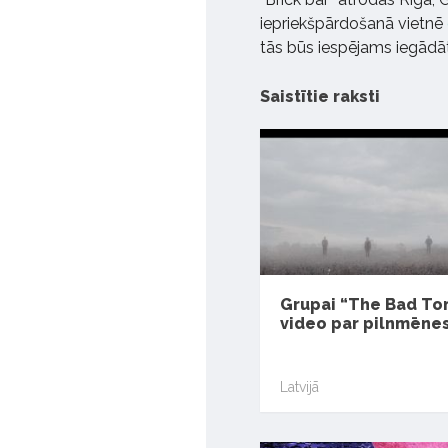
iepriekšpārdošanā vietnē
tās būs iespējams iegādāti
Saistītie raksti
Grupai “The Bad To
video par pilnmēnes
Latvijā