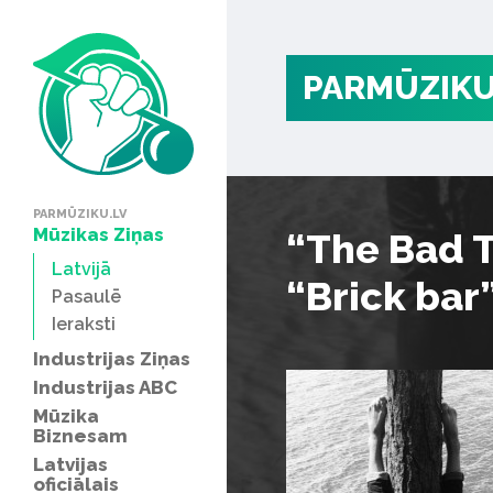
PARMŪZIKU
PARMŪZIKU.LV
Mūzikas Ziņas
“The Bad T
Latvijā
“Brick bar
Pasaulē
Ieraksti
Industrijas Ziņas
Industrijas ABC
Mūzika
Biznesam
Latvijas
oficiālais