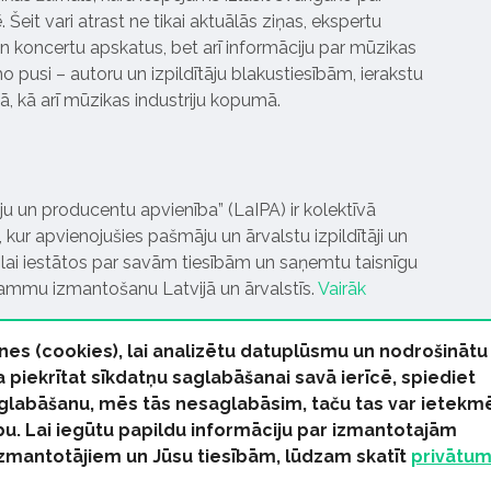
Šeit vari atrast ne tikai aktuālās ziņas, ekspertu
 koncertu apskatus, bet arī informāciju par mūzikas
 pusi – autoru un izpildītāju blakustiesībām, ierakstu
pā, kā arī mūzikas industriju kopumā.
tāju un producentu apvienība” (LaIPA) ir kolektīvā
 kur apvienojušies pašmāju un ārvalstu izpildītāji un
ai iestātos par savām tiesībām un saņemtu taisnīgu
rammu izmantošanu Latvijā un ārvalstīs.
Vairāk
nes (cookies), lai analizētu datuplūsmu un nodrošinātu
Ja piekrītat sīkdatņu saglabāšanai savā ierīcē, spiediet
 saglabāšanu, mēs tās nesaglabāsim, taču tas var ietekm
bu. Lai iegūtu papildu informāciju par izmantotajām
s tiesības paturētas
izmantotājiem un Jūsu tiesībām, lūdzam skatīt
privātu
kas Ziņas
Industrijas Ziņas
Industrijas ABC
Mūzika Biznes