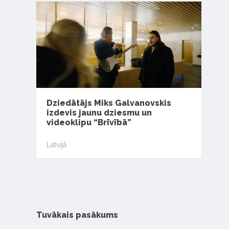
Dziedātājs Miks Galvanovskis
izdevis jaunu dziesmu un
videoklipu “Brīvībā”
Latvijā
Tuvākais pasākums