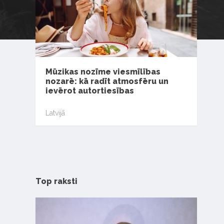
Mūzikas nozīme viesmīlības
nozarē: kā radīt atmosfēru un
ievērot autortiesības
Latvijā
Top raksti