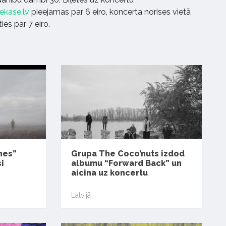
ekase.lv
pieejamas par 6 eiro, koncerta norises vietā
es par 7 eiro.
nes”
Grupa The Coco’nuts izdod
i
albumu “Forward Back” un
aicina uz koncertu
Latvijā