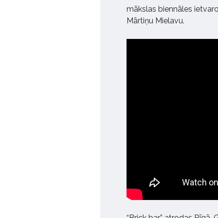
mākslas biennāles ietvaros
Mārtiņu Mielavu.
“Brick bar” atrodas Rīgā,