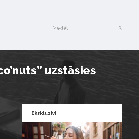
Meklēt
co’nuts” uzstāsies
Ekskluzīvi