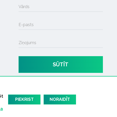
Vārds
E-pasts
Ziņojums
SŪTĪT
ēt
PIEKRIST
NORAIDĪT
ma
am
Latvijas oficiālais dziesmu TOPS
RIGaLIVE