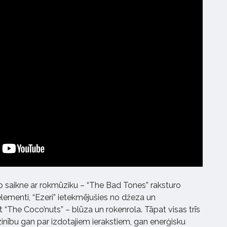
o saikne ar rokmūziku – “The Bad Tones” raksturo
elementi, “Ezeri” ietekmējušies no džeza un
 “The Coco’nuts” – blūza un rokenrola. Tāpat visas trīs
zinību gan par izdotajiem ierakstiem, gan enerģisku