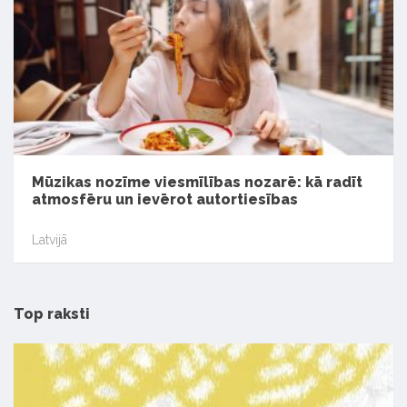
Mūzikas nozīme viesmīlības nozarē: kā radīt
atmosfēru un ievērot autortiesības
Latvijā
Top raksti