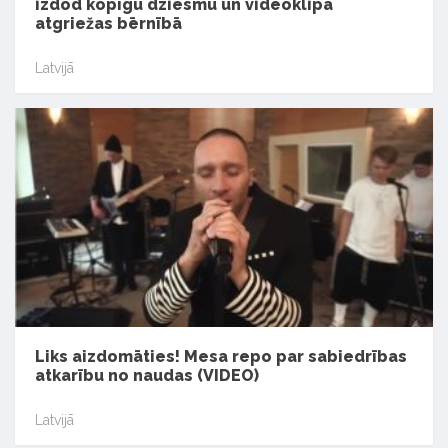
izdod kopīgu dziesmu un videoklipā
atgriežas bērnībā
Latvijā
Liks aizdomāties! Mesa repo par sabiedrības
atkarību no naudas (VIDEO)
Latvijā