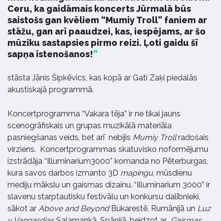
Ceru, ka gaidāmais koncerts Jūrmalā būs
saistošs gan kvēliem “Mumiy Troll” faniem ar
stāžu, gan arī paaudzei, kas, iespējams, ar šo
mūziku sastapsies pirmo reizi. Ļoti gaidu šī
sapņa īstenošanos!
stāsta Jānis Šipkēvics, kas kopā ar Gati Zaķi piedalās
akustiskajā programmā.
Koncertprogramma “Vakara tēja” ir ne tikai jauns
scenogrāfiskais un grupas muzikālā materiāla
pasniegšanas veids, bet arī nebijis
Mumiy Troll
radošais
virziens. Koncertprogrammas skatuvisko noformējumu
izstrādāja “Illuminarium3000” komanda no Pēterburgas,
kura savos darbos izmanto 3D
mapingu
, mūsdienu
mediju mākslu un gaismas dizainu. “Illuminarium 3000” ir
slavenu starptautisku festivālu un konkursu dalībnieki,
sākot ar
Above and Beyond
Bukarestē, Rumānijā un
Luz
y Vangardias
Salamankā, Spānijā, beidzot ar
Gaismas