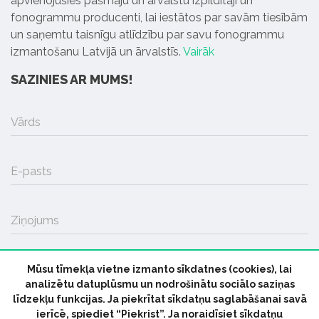
apvienojušies pašmāju un ārvalstu izpildītāji un
fonogrammu producenti, lai iestātos par savām tiesībām
un saņemtu taisnīgu atlīdzību par savu fonogrammu
izmantošanu Latvijā un ārvalstīs.
Vairāk
SAZINIES AR MUMS!
Vārds
E-pasts
Ziņojums
Mūsu tīmekļa vietne izmanto sīkdatnes (cookies), lai
SŪTĪT
analizētu datuplūsmu un nodrošinātu sociālo saziņas
līdzekļu funkcijas. Ja piekrītat sīkdatņu saglabāšanai savā
ierīcē, spiediet “Piekrist”. Ja noraidīsiet sīkdatņu