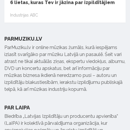
6 lietas, kuras Tev ir jāzina par izpildītājiem
Industrijas ABC
PARMUZIKU.LV
ParMuziku.lv ir online mūzikas žurnāls, kurā iespējams
izlasīt svarīgāko par mūziku Latvijā un pasaulē. Šeit vari
atrast ne tikai aktuālās ziņas, ekspertu viedokļus, albumu,
DVD un koncertu apskatus, bet arī informāciju par
mūzikas biznesa ikdienā neredzamo pusi – autoru un
izpildītāju blakustiesībām, ierakstu izpildījumu publiskajā
telpā, kā arī mūzikas industriju kopumā.
PAR LAIPA
Biedrība „Latvijas Izpildītāju un producentu apvienība”
(LaIPA) ir kolektīvā pārvaldījuma organizācija, kur