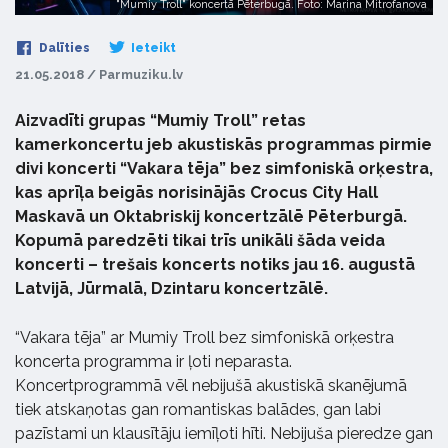
"Mumiy Troll" koncertā Pēterbugā. Foto: Marina Mitrofanova
Dalīties
Ieteikt
21.05.2018 / Parmuziku.lv
Aizvadīti grupas “Mumiy Troll” retas
kamerkoncertu jeb akustiskās programmas pirmie
divi koncerti “Vakara tēja” bez simfoniskā orķestra,
kas aprīļa beigās norisinājās Crocus City Hall
Maskavā un Oktabriskij koncertzālē Pēterburgā.
Kopumā paredzēti tikai trīs unikāli šāda veida
koncerti – trešais koncerts notiks jau 16. augustā
Latvijā, Jūrmalā, Dzintaru koncertzālē.
“Vakara tēja” ar Mumiy Troll bez simfoniskā orķestra
koncerta programma ir ļoti neparasta.
Koncertprogrammā vēl nebijušā akustiskā skanējumā
tiek atskaņotas gan romantiskas balādes, gan labi
pazīstami un klausītāju iemīļoti hīti. Nebijuša pieredze gan