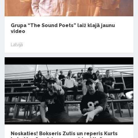
Grupa “The Sound Poets” laiž klajā jaunu
video
Latvijā
Noskaties! Bokseris Zutis un reperis Kurts