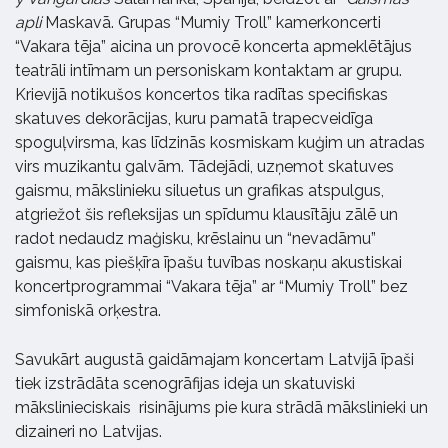
apli
Maskavā. Grupas “Mumiy Troll” kamerkoncerti
“Vakara tēja” aicina un provocē koncerta apmeklētājus
teatrāli intīmam un personiskam kontaktam ar grupu.
Krievijā notikušos koncertos tika radītas specifiskas
skatuves dekorācijas, kuru pamatā trapecveidīga
spoguļvirsma, kas līdzinās kosmiskam kuģim un atradas
virs muzikantu galvām. Tādejādi, uzņemot skatuves
gaismu, mākslinieku siluetus un grafikas atspulgus,
atgriežot šis refleksijas un spīdumu klausītāju zālē un
radot nedaudz maģisku, krēslainu un “nevadāmu”
gaismu, kas piešķīra īpašu tuvības noskaņu akustiskai
koncertprogrammai “Vakara tēja” ar “Mumiy Troll” bez
simfoniskā orķestra.
Savukārt augustā gaidāmajam koncertam Latvijā īpaši
tiek izstrādāta scenogrāfijas ideja un skatuviski
mākslinieciskais risinājums pie kura strādā mākslinieki un
dizaineri no Latvijas.