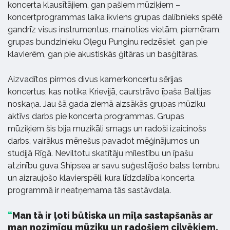
koncerta klausītājiem, gan pašiem mūziķiem –
koncertprogrammas laika ikviens grupas dalībnieks spēlē
gandrīz visus instrumentus, mainoties vietām, piemēram,
grupas bundzinieku Oļegu Punginu redzēsiet gan pie
klavierēm, gan pie akustiskās ģitāras un basģitāras.
Aizvadītos pirmos divus kamerkoncertu sērijas
koncertus, kas notika Krievijā, caurstrāvo īpaša Baltijas
noskaņa. Jau šā gada ziemā aizsākās grupas mūziķu
aktīvs darbs pie koncerta programmas. Grupas
mūziķiem šis bija muzikāli smags un radoši izaicinošs
darbs, vairākus mēnešus pavadot mēģinājumos un
studijā Rīgā. Neviltotu skatītāju mīlestību un īpašu
atzinību guva Shipsea ar savu suģestējošo balss tembru
un aizraujošo klavierspēli, kura līdzdalība koncerta
programmā ir neatņemama tās sastāvdaļa.
Man tā ir ļoti būtiska un mīļa sastapšanās ar
man nozīmīgu mūziku un radošiem cilvēkiem.