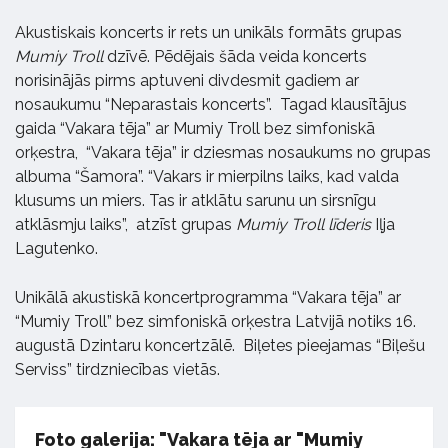
Akustiskais koncerts ir rets un unikāls formāts grupas
Mumiy Troll
dzīvē. Pēdējais šāda veida koncerts
norisinājās pirms aptuveni divdesmit gadiem ar
nosaukumu “Neparastais koncerts”. Tagad klausītājus
gaida “Vakara tēja” ar Mumiy Troll bez simfoniskā
orķestra, “Vakara tēja” ir dziesmas nosaukums no grupas
albuma “Šamora”. “Vakars ir mierpilns laiks, kad valda
klusums un miers. Tas ir atklātu sarunu un sirsnīgu
atklāsmju laiks”, atzīst grupas
Mumiy Troll līderis
Iļja
Lagutenko.
Unikālā akustiskā koncertprogramma “Vakara tēja” ar
“Mumiy Troll” bez simfoniskā orķestra Latvijā notiks 16.
augustā Dzintaru koncertzālē. Biļetes pieejamas “Biļešu
Serviss” tirdzniecības vietās.
Foto galerija: "Vakara tēja ar "Mumiy