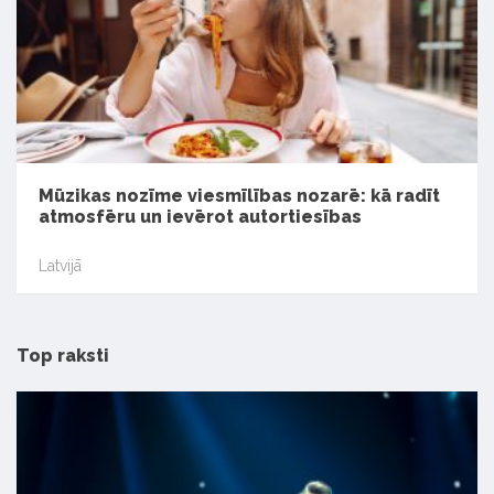
Mūzikas nozīme viesmīlības nozarē: kā radīt
atmosfēru un ievērot autortiesības
Latvijā
Top raksti