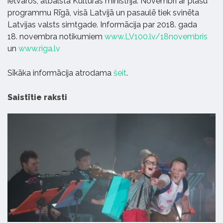
ietvaros, atbalsta Kultūras ministrija. Novembrī ar plašu
programmu Rīgā, visā Latvijā un pasaulē tiek svinēta
Latvijas valsts simtgade. Informācija par 2018. gada
18. novembra notikumiem
www.LV100.lv/18novembris
un
www.riga.lv
Sīkāka informācija atrodama
šeit
.
Saistītie raksti