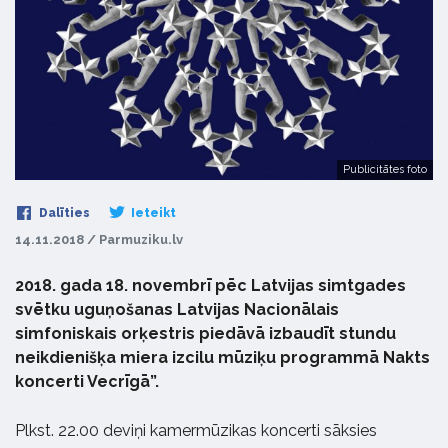
Publicitātes foto
Dalīties
Ieteikt
14.11.2018 / Parmuziku.lv
2018. gada 18. novembrī pēc Latvijas simtgades
svētku uguņošanas Latvijas Nacionālais
simfoniskais orķestris piedāvā izbaudīt stundu
neikdienišķa miera izcilu mūziķu programmā Nakts
koncerti Vecrīgā”.
Plkst. 22.00 deviņi kamermūzikas koncerti sāksies