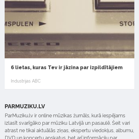
6 lietas, kuras Tev ir jāzina par izpildītājiem
Industrijas ABC
PARMUZIKU.LV
ParMuziku.lv ir online mūzikas žurnāls, kurā iespējams
izlasīt svarīgāko par mūziku Latvijā un pasaulē. Šeit vari
atrast ne tikai aktuālās ziņas, ekspertu viedokļus, albumu,
DVD un koncertu apskatus, bet arī informāciju par