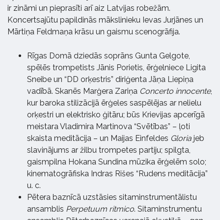
ir zināmi un pieprasīti arī aiz Latvijas robežām.
Koncertsajūtu papildinās mākslinieku Ievas Jurjānes un
Mārtiņa Feldmaņa krāsu un gaismu scenogrāfija.
Rīgas Domā dziedās soprāns Gunta Gelgote,
spēlēs trompetists Jānis Porietis, ērģelniece Ligita
Sneibe un “DD orķestris” diriģenta Jāņa Liepiņa
vadībā. Skanēs Marģera Zariņa
Concerto innocente
,
kur baroka stilizācijā ērģeles saspēlējas ar nelielu
orķestri un elektrisko ģitāru; būs Krievijas apcerīgā
meistara Vladimira Martinova “Svētības” – ļoti
skaista meditācija – un Maijas Einfeldes
Gloria
jeb
slavinājums ar žilbu trompetes partiju; spilgta,
gaismpilna Hokana Sundina mūzika ērģelēm solo;
kinematogrāfiska Indras Rišes “Rudens meditācija”
u. c.
Pētera baznīcā uzstāsies sitaminstrumentālistu
ansamblis
Perpetuum ritmico
. Sitaminstrumentu