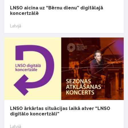
LNSO aicina uz “Bērnu dienu” digitālajā
koncertzālē
Latvijā
LNSO ārkārtas situācijas laikā atver “LNSO
digitālo koncertzāli”
Latvijā