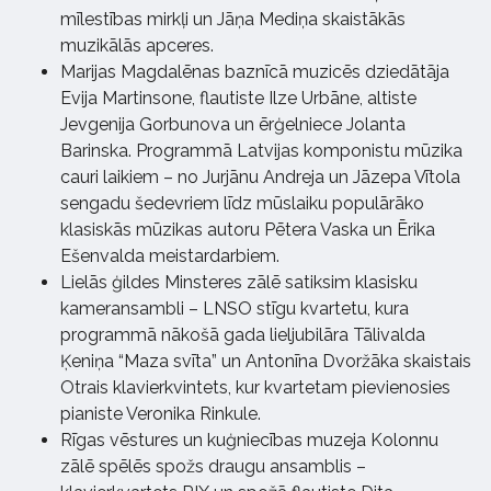
mīlestības mirkļi un Jāņa Mediņa skaistākās
muzikālās apceres.
Marijas Magdalēnas baznīcā muzicēs dziedātāja
Evija Martinsone, flautiste Ilze Urbāne, altiste
Jevgenija Gorbunova un ērģelniece Jolanta
Barinska. Programmā Latvijas komponistu mūzika
cauri laikiem – no Jurjānu Andreja un Jāzepa Vītola
sengadu šedevriem līdz mūslaiku populārāko
klasiskās mūzikas autoru Pētera Vaska un Ērika
Ešenvalda meistardarbiem.
Lielās ģildes Minsteres zālē satiksim klasisku
kameransambli – LNSO stīgu kvartetu, kura
programmā nākošā gada lieljubilāra Tālivalda
Ķeniņa “Maza svīta” un Antonīna Dvoržāka skaistais
Otrais klavierkvintets, kur kvartetam pievienosies
pianiste Veronika Rinkule.
Rīgas vēstures un kuģniecības muzeja Kolonnu
zālē spēlēs spožs draugu ansamblis –