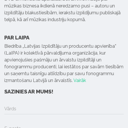
mūzikas biznesa ikdienā neredzamo pusi – autoru un
izpildītāju blakustiesībām, ierakstu izpildījumu publiskajā
telpā, kā arī mūzikas industriju kopumā.
PAR LAIPA
Biedrība „Latvijas Izpildītāju un producentu apvienība”
(LaIPA) ir kolektīvā pārvaldījuma organizācija, kur
apvienojušies pašmāju un ārvalstu izpildītāji un
fonogrammu producenti, lai iestātos par savām tiesībām
un saņemtu taisnīgu atlīdzību par savu fonogrammu
izmantošanu Latvijā un ārvalstīs.
Vairāk
SAZINIES AR MUMS!
Vārds