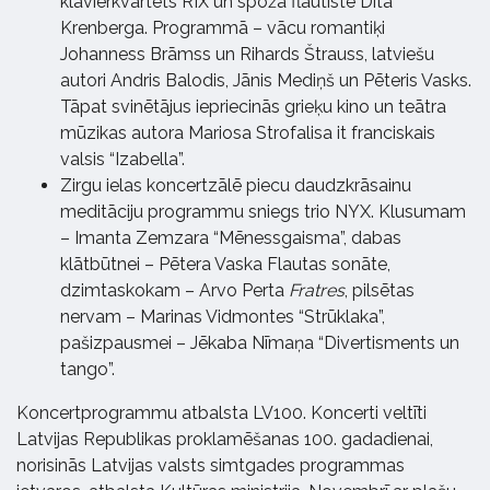
klavierkvartets RIX un spožā flautiste Dita
Krenberga. Programmā – vācu romantiķi
Johanness Brāmss un Rihards Štrauss, latviešu
autori Andris Balodis, Jānis Mediņš un Pēteris Vasks.
Tāpat svinētājus iepriecinās grieķu kino un teātra
mūzikas autora Mariosa Strofalisa it franciskais
valsis “Izabella”.
Zirgu ielas koncertzālē piecu daudzkrāsainu
meditāciju programmu sniegs trio NYX. Klusumam
– Imanta Zemzara “Mēnessgaisma”, dabas
klātbūtnei – Pētera Vaska Flautas sonāte,
dzimtaskokam – Arvo Perta
Fratres
, pilsētas
nervam – Marinas Vidmontes “Strūklaka”,
pašizpausmei – Jēkaba Nīmaņa “Divertisments un
tango”.
Koncertprogrammu atbalsta LV100. Koncerti veltīti
Latvijas Republikas proklamēšanas 100. gadadienai,
norisinās Latvijas valsts simtgades programmas