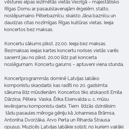
vēstures elpas iezīmētās vietās Vecrīgā – majestātisko
Rīgas Domu ar pasaulslavenajām ērģelēm, stalto,
noslēpumaino Pēterbaznīcu, skaisto Jāņa baznīcu un
daudzas citas nozīmīgas Rīgas kultūras vietas. Ieeja
koncertos bez maksas.
Koncertu sākums plkst. 22.00. Ieeja bez maksas.
Bezmaksas ieejas kartes koncertu norises vietās varēs
saņemt jau no plkst. 20.00 līdz pat koncerta
noslēgumam. Koncertu garums – aptuveni viena stunda.
Koncertprogrammās dominē Latvijas labāko
komponistu skaņdarbi, kas radīti no 20. gadsimta
sākuma līdz mūsdienām. Koncertos tiks atskaņoti Emīla
Dārziņa, Pētera Vaska, Ērika Ešenvalda u. c. mūsu
ievērojamu komponistu darbi. Tiem līdzās dzirdēsim
tādu pasaules mēroga ģēniju kā Johannesa Brāmsa,
Antonīna Dvoržāka, Arvo Perta un Riharda Štrausa
opusus. Muzicēs Latvijas labākie solisti, no kuriem vairāki