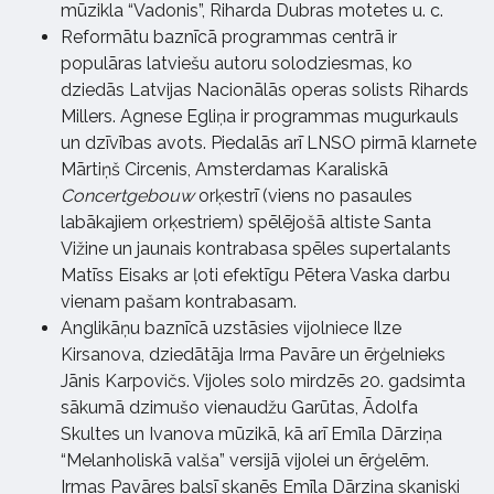
mūzikla “Vadonis”, Riharda Dubras motetes u. c.
Reformātu baznīcā programmas centrā ir
populāras latviešu autoru solodziesmas, ko
dziedās Latvijas Nacionālās operas solists Rihards
Millers. Agnese Egliņa ir programmas mugurkauls
un dzīvības avots. Piedalās arī LNSO pirmā klarnete
Mārtiņš Circenis, Amsterdamas Karaliskā
Concertgebouw
orķestrī (viens no pasaules
labākajiem orķestriem) spēlējošā altiste Santa
Vižine un jaunais kontrabasa spēles supertalants
Matīss Eisaks ar ļoti efektīgu Pētera Vaska darbu
vienam pašam kontrabasam.
Anglikāņu baznīcā uzstāsies vijolniece Ilze
Kirsanova, dziedātāja Irma Pavāre un ērģelnieks
Jānis Karpovičs. Vijoles solo mirdzēs 20. gadsimta
sākumā dzimušo vienaudžu Garūtas, Ādolfa
Skultes un Ivanova mūzikā, kā arī Emīla Dārziņa
“Melanholiskā valša” versijā vijolei un ērģelēm.
Irmas Pavāres balsī skanēs Emīla Dārziņa skaniski