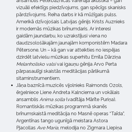
ansamblis Pēterbaznīcas varenajā akustikā – gan
vizuāli efektīgs piedzīvojums, gan spēcīgs skanisks
pārdzīvojums. Reiha darbs ir kā mūžīgais pulss.
Amerikā dzīvojošais Latvijas ģēnijs Krists Auznieks
ir modernās mūzikas brīnumdaris. Ar interesi
gaidām jaundarbu, ko uzrakstījusi viena no
daudzsološākajām jaunajām komponistēm Madara
Pētersone. Un – kā gan var atteikties no iespējas
dzirdēt latviešu mūzikas superhitu Emīla Dārziņa
Melanholisko valsi
vai igauņu ģēnija Arvo Perta
pārpasaulīgi skaistās meditācijas pārlikumā
sitaminstrumentiem.
Jāņa baznīcā muzicēs vijolnieks Raimonds Ozols,
ērģelniece Liene Andreta Kalnciema un vokālais
ansamblis
Anima solla
(vadītāja Mārīte Puriņa).
Romantiskās mūzikas programmā skanēs
brīnumskaistā meditācija no Masnē operas “Taīda”,
Argentīnas tango ugunīgā meistara Astora
Pjacollas
Ave Maria
, melodija no Zigmara Liepiņa