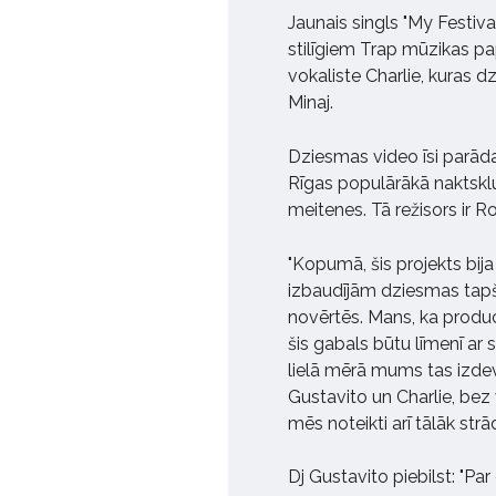
Jaunais singls "My Festiv
stilīgiem Trap mūzikas pa
vokaliste Charlie, kuras d
Minaj.
Dziesmas video īsi parāda
Rīgas populārākā naktsklu
meitenes. Tā režisors ir 
"Kopumā, šis projekts bij
izbaudījām dziesmas tapša
novērtēs. Mans, ka produc
šis gabals būtu līmenī ar
lielā mērā mums tas izdevā
Gustavito un Charlie, bez 
mēs noteikti arī tālāk str
Dj Gustavito piebilst: "Par