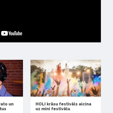
vato un
HOLI krāsu festivāls aicina
itus
uz mini festivālu