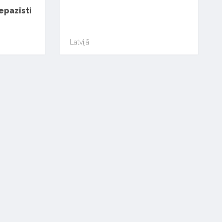
epazīsti
Latvijā