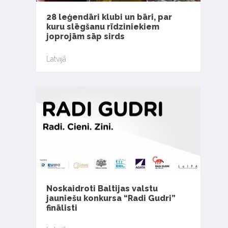
28 leģendāri klubi un bāri, par
kuru slēgšanu rīdziniekiem
joprojām sāp sirds
Latvijā
Noskaidroti Baltijas valstu
jauniešu konkursa “Radi Gudri”
finālisti