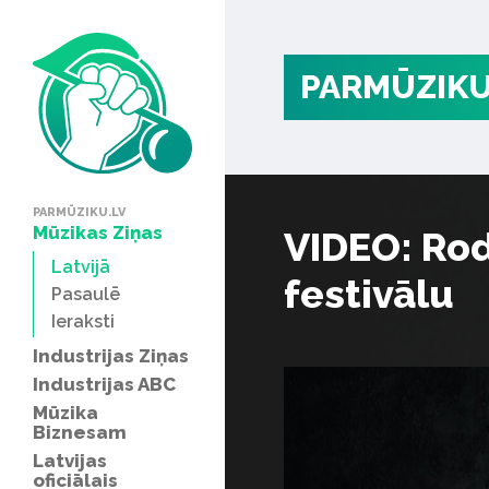
PARMŪZIKU
PARMŪZIKU.LV
Mūzikas Ziņas
VIDEO: Rod
Latvijā
festivālu
Pasaulē
Ieraksti
Industrijas Ziņas
Industrijas ABC
Mūzika
Biznesam
Latvijas
oficiālais