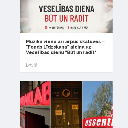
Mūzika vieno arī ārpus skatuves –
"Fonds Līdzskaņa" aicina uz
Veselības dienu "Būt un radīt"
Latvijā