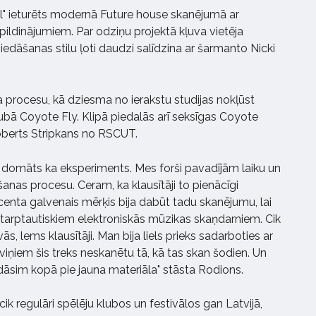
al" ieturēts modernā Future house skanējumā ar
pildinājumiem. Par odziņu projektā kļuva vietēja
ziedāšanas stilu ļoti daudzi salīdzina ar šarmanto Nicki
 procesu, kā dziesma no ierakstu studijas nokļūst
bā Coyote Fly. Klipā piedalās arī seksīgas Coyote
Roberts Stripkans no RSCUT.
a domāts ka eksperiments. Mes forši pavadījām laiku un
nas procesu. Ceram, ka klausītāji to pienācīgi
enta galvenais mērķis bija dabūt tadu skanējumu, lai
 starptautiskiem elektroniskās mūzikas skaņdarniem. Cik
s, lems klausītāji. Man bija liels prieks sadarboties ar
viņiem šis treks neskanētu tā, kā tas skan šodien. Un
ādāsim kopā pie jauna materiāla" stāsta Rodions.
 cik regulāri spēlēju klubos un festivālos gan Latvijā,