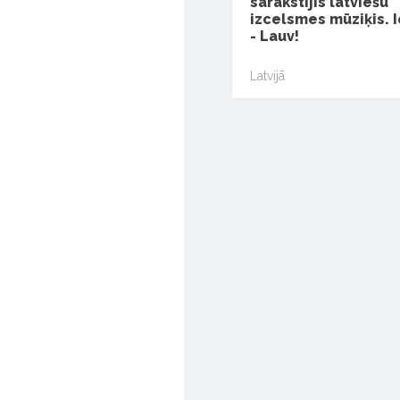
sarakstījis latviešu
izcelsmes mūziķis. I
- Lauv!
Latvijā