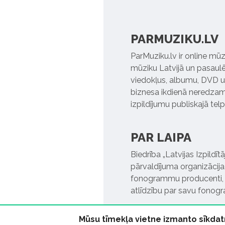
PARMUZIKU.LV
ParMuziku.lv ir online mūz
mūziku Latvijā un pasaulē. 
viedokļus, albumu, DVD un
biznesa ikdienā neredzamo
izpildījumu publiskajā tel
PAR LAIPA
Biedrība „Latvijas Izpildī
pārvaldījuma organizācija,
fonogrammu producenti, l
atlīdzību par savu fonog
Mūsu tīmekļa vietne izmanto sīkdat