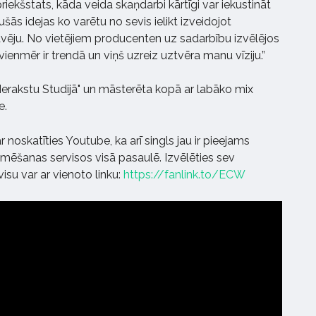
iekšstats, kāda veida skaņdarbi kārtīgi var iekustināt
ušās idejas ko varētu no sevis ielikt izveidojot
vēju. No vietējiem producenten uz sadarbību izvēlējos
vienmēr ir trendā un viņš uzreiz uztvēra manu vīziju.”
Ierakstu Studijā" un māsterēta kopā ar labāko mix
e.
r noskatīties Youtube, ka arī singls jau ir pieejams
mēšanas servisos visā pasaulē. Izvēlēties sev
su var ar vienoto linku:
https://fanlink.to/ECW