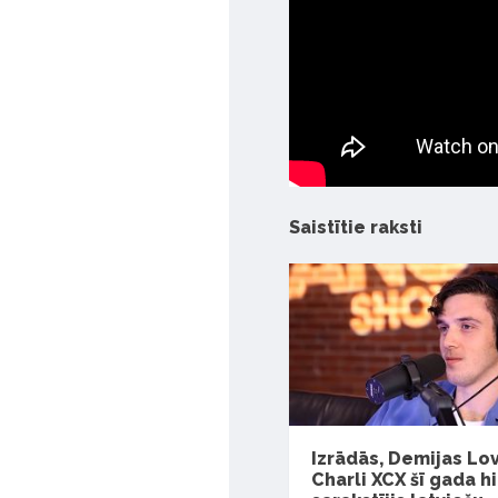
Saistītie raksti
Izrādās, Demijas Lo
Charli XCX šī gada h