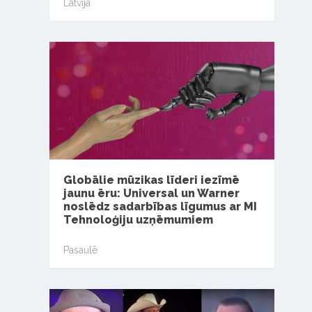
Latvijā
Globālie mūzikas līderi iezīmē
jaunu ēru: Universal un Warner
noslēdz sadarbības līgumus ar MI
Tehnoloģiju uzņēmumiem
Pasaulē