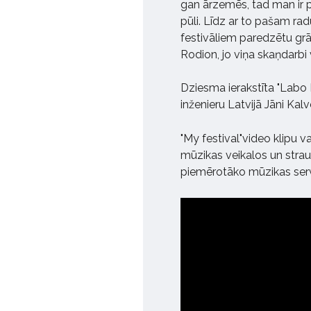
gan ārzemēs, tad man ir pr
pūli. Līdz ar to pašam rad
festivāliem paredzētu grā
Rodion, jo viņa skaņdarbi 
Dziesma ierakstīta "Labo 
inženieru Latvijā Jāni Kalv
"My festival"video klipu va
mūzikas veikalos un strau
piemērotāko mūzikas servi