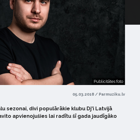
Publicitātes foto
05.03.2018 / Parmuziku.lv
alu sezonai, divi populārākie klubu Dj'i Latvijā
ito apvienojušies lai radītu šī gada jaudīgāko