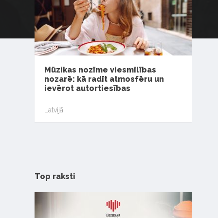
Mūzikas nozīme viesmīlības
nozarē: kā radīt atmosfēru un
ievērot autortiesības
Latvijā
Top raksti