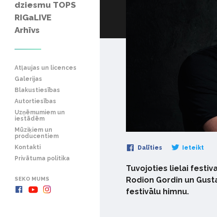
dziesmu TOPS
RIGaLIVE
Arhīvs
Atļaujas un licences
Galerijas
Blakustiesības
Autortiesības
Uzņēmumiem un
iestādēm
Mūziķiem un
producentiem
Kontakti
Dalīties
Ieteikt
Privātuma politika
Tuvojoties lielai festiv
Rodion Gordin un Gustav
SEKO MUMS
festivālu himnu.