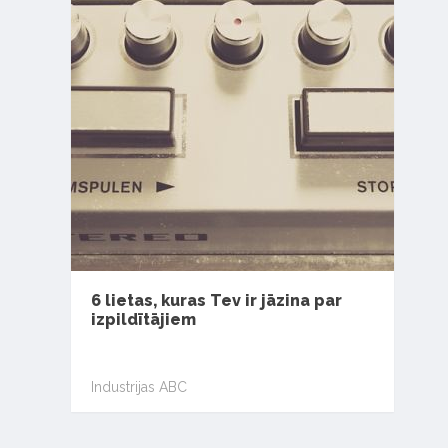
6 lietas, kuras Tev ir jāzina par
izpildītājiem
Industrijas ABC