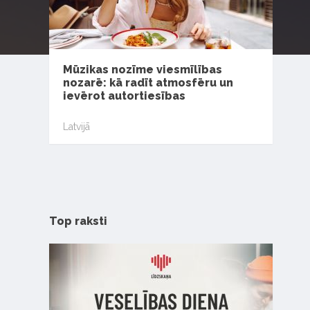
Mūzikas nozīme viesmīlības
nozarē: kā radīt atmosfēru un
ievērot autortiesības
Latvijā
Top raksti