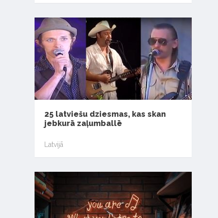
25 latviešu dziesmas, kas skan
jebkurā zaļumballē
Latvijā