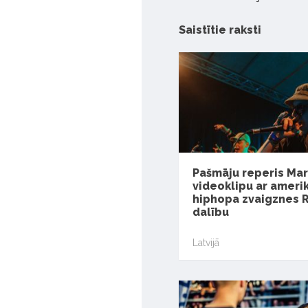
Saistītie raksti
Pašmāju reperis Ma
videoklipu ar ameri
hiphopa zvaigznes
dalību
Latvijā