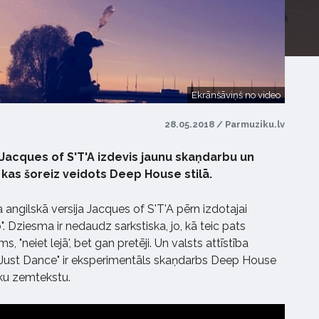
Ekrānšāviņš no video
28.05.2018 / Parmuziku.lv
Jacques of S'T'A izdevis jaunu skaņdarbu un
 kas šoreiz veidots Deep House stilā.
angilskā versija Jacques of S'T'A pērn izdotajai
. Dziesma ir nedaudz sarkstiska, jo, kā teic pats
, "neiet lejā', bet gan pretēji. Un valsts attīstība
We Just Dance" ir eksperimentāls skaņdarbs Deep House
sku zemtekstu.