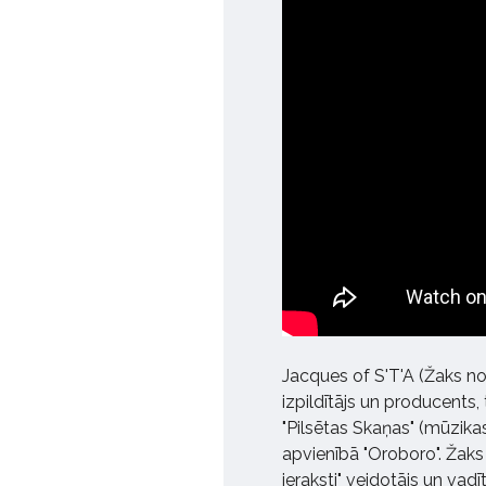
Jacques of S'T'A (Žaks n
izpildītājs un producents,
"Pilsētas Skaņas" (mūzika
apvienībā "Oroboro". Žaks 
ieraksti" veidotājs un vad