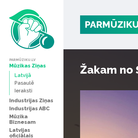
PARMŪZIKU
PARMŪZIKU.LV
Mūzikas Ziņas
Žakam no S
Latvijā
Pasaulē
Ieraksti
Industrijas Ziņas
Industrijas ABC
Mūzika
Biznesam
Latvijas
oficiālais