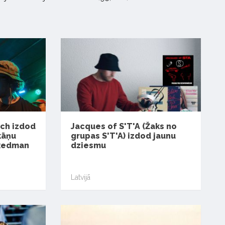
rch izdod
Jacques of S'T'A (Žaks no
kāņu
grupas S'T'A) izdod jaunu
 Redman
dziesmu
Latvijā