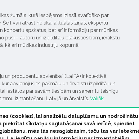
ikas žurnāls, kurā iespējams izlasīt svarīgāko par
Šeit vari atrast ne tikai aktuālās ziņas, ekspertu
 koncertu apskatus, bet arī informāciju par mūzikas
 pusi – autoru un izpildītāju blakustiesībām, ierakstu
pā, kā arī mūzikas industriju kopumā.
tāju un producentu apvienība” (LaIPA) ir kolektīvā
 kur apvienojušies pašmāju un ārvalstu izpildītāji un
ai iestātos par savām tiesībām un saņemtu taisnīgu
rammu izmantošanu Latvijā un ārvalstīs.
Vairāk
nes (cookies), lai analizētu datuplūsmu un nodrošinātu
Ja piekrītat sīkdatņu saglabāšanai savā ierīcē, spiediet
 saglabāšanu, mēs tās nesaglabāsim, taču tas var ietekm
bu. Lai iegūtu papildu informāciju par izmantotajām