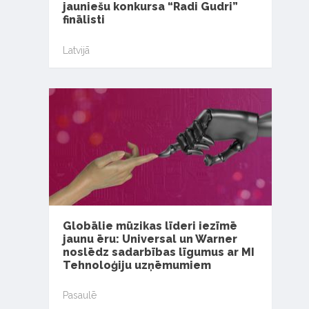
jauniešu konkursa “Radi Gudri”
finālisti
Latvijā
Globālie mūzikas līderi iezīmē
jaunu ēru: Universal un Warner
noslēdz sadarbības līgumus ar MI
Tehnoloģiju uzņēmumiem
Pasaulē