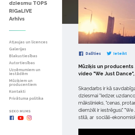
dziesmu TOPS
RIGaLIVE
Arhīvs
Atļaujas un licences
Galerijas
Dalīties
Ieteikt
Blakustiesības
Autortiesības
Mūziķis un producents 
Uzņēmumiem un
video "We Just Dance",
iestādēm
Mūziķiem un
producentiem
Skaņdarbs ir kā savdabīga 
Kontakti
dziesmai "Iedzer, uzdanco"
Privātuma politika
mākslinieks, "cenas, protams
diemžēl ir iestrēgusi." "
SEKO MUMS
stilā, ar sociāli-ekonomi