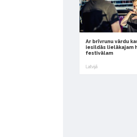
Ar brīvrunu vārdu k
iesildās lielākajam 
festivālam
Latvijā