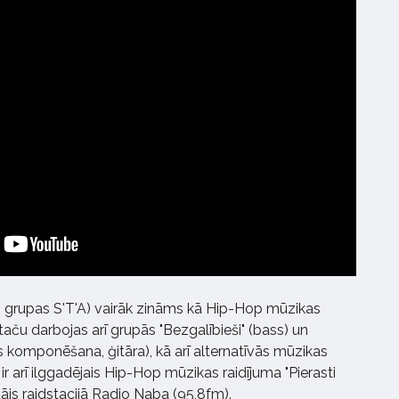
o grupas S'T'A) vairāk zināms kā Hip-Hop mūzikas
 taču darbojas arī grupās "Bezgalībieši" (bass) un
s komponēšana, ģitāra), kā arī alternatīvās mūzikas
ir arī ilggadējais Hip-Hop mūzikas raidījuma "Pierasti
ītājs raidstacijā Radio Naba (95,8fm).