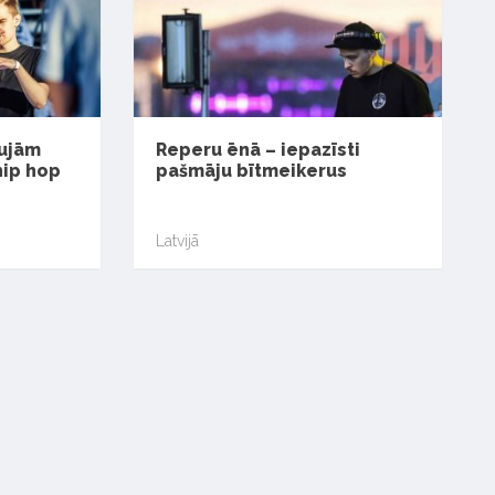
aujām
Reperu ēnā – iepazīsti
hip hop
pašmāju bītmeikerus
Latvijā