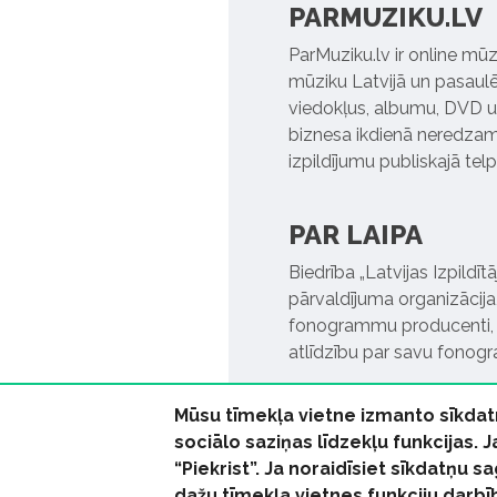
PARMUZIKU.LV
ParMuziku.lv ir online mūz
mūziku Latvijā un pasaulē. 
viedokļus, albumu, DVD un
biznesa ikdienā neredzamo
izpildījumu publiskajā tel
PAR LAIPA
Biedrība „Latvijas Izpildī
pārvaldījuma organizācija,
fonogrammu producenti, l
atlīdzību par savu fonog
Mūsu tīmekļa vietne izmanto sīkdat
sociālo saziņas līdzekļu funkcijas. 
“Piekrist”. Ja noraidīsiet sīkdatņu
dažu tīmekļa vietnes funkciju darbī