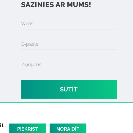
SAZINIES AR MUMS!
Vārds
E-pasts
Ziņojums
SŪTĪT
ēt
PIEKRIST
NORAIDĪT