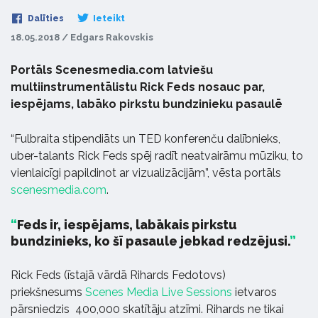
Dalīties
Ieteikt
18.05.2018 / Edgars Rakovskis
Portāls Scenesmedia.com latviešu
multiinstrumentālistu Rick Feds nosauc par,
iespējams, labāko pirkstu bundzinieku pasaulē
“Fulbraita stipendiāts un TED konferenču dalībnieks,
uber-talants Rick Feds spēj radīt neatvairāmu mūziku, to
vienlaicīgi papildinot ar vizualizācijām”, vēsta portāls
scenesmedia.com
.
Feds ir, iespējams, labākais pirkstu
bundzinieks, ko šī pasaule jebkad redzējusi.
Rick Feds (īstajā vārdā Rihards Fedotovs)
priekšnesums
Scenes Media Live Sessions
ietvaros
pārsniedzis 400,000 skatītāju atzīmi. Rihards ne tikai