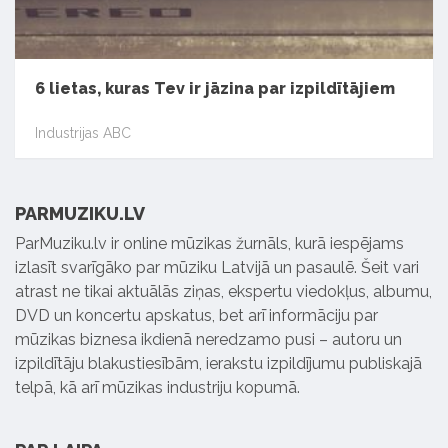
6 lietas, kuras Tev ir jāzina par izpildītājiem
Industrijas ABC
PARMUZIKU.LV
ParMuziku.lv ir online mūzikas žurnāls, kurā iespējams
izlasīt svarīgāko par mūziku Latvijā un pasaulē. Šeit vari
atrast ne tikai aktuālās ziņas, ekspertu viedokļus, albumu,
DVD un koncertu apskatus, bet arī informāciju par
mūzikas biznesa ikdienā neredzamo pusi – autoru un
izpildītāju blakustiesībām, ierakstu izpildījumu publiskajā
telpā, kā arī mūzikas industriju kopumā.