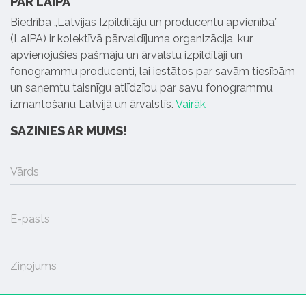
PAR LAIPA
Biedrība „Latvijas Izpildītāju un producentu apvienība”
(LaIPA) ir kolektīvā pārvaldījuma organizācija, kur
apvienojušies pašmāju un ārvalstu izpildītāji un
fonogrammu producenti, lai iestātos par savām tiesībām
un saņemtu taisnīgu atlīdzību par savu fonogrammu
izmantošanu Latvijā un ārvalstīs.
Vairāk
SAZINIES AR MUMS!
Vārds
E-pasts
Ziņojums