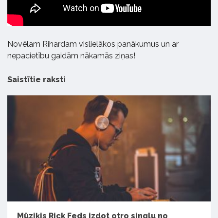
Novēlam Rihardam vislielākos panākumus un ar
nepacietību gaidām nākamās ziņas!
Saistītie raksti
Mūziķis Rick Feds izdot otro singlu no