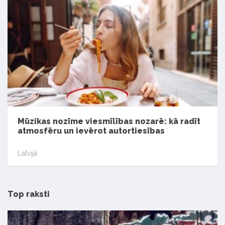
Mūzikas nozīme viesmīlības nozarē: kā radīt
atmosfēru un ievērot autortiesības
Latvijā
Top raksti