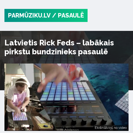
PARMŪZIKU.LV
/ PASAULĒ
Latvietis Rick Feds – labākais
pirkstu bundzinieks pasaulē
Ekrānšāviņš no video