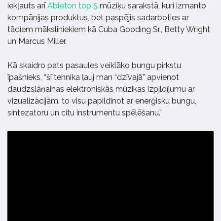
iekļauts arī
Ableton top 5
mūziķu sarakstā, kuri izmanto
kompānijas produktus, bet paspējis sadarboties ar
tādiem māksliniekiem kā Cuba Gooding Sr., Betty Wright
un Marcus Miller.
Kā skaidro pats pasaules veiklāko bungu pirkstu
īpašnieks, “šī tehnika ļauj man “dzīvajā” apvienot
daudzslāņainas elektroniskās mūzikas izpildījumu ar
vizualizācijām, to visu papildinot ar enerģisku bungu,
sintezatoru un citu instrumentu spēlēšanu.”