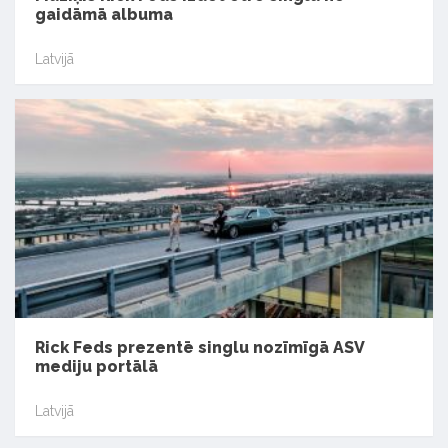
gaidāmā albuma
Latvijā
Rick Feds prezentē singlu nozīmīgā ASV
mediju portālā
Latvijā