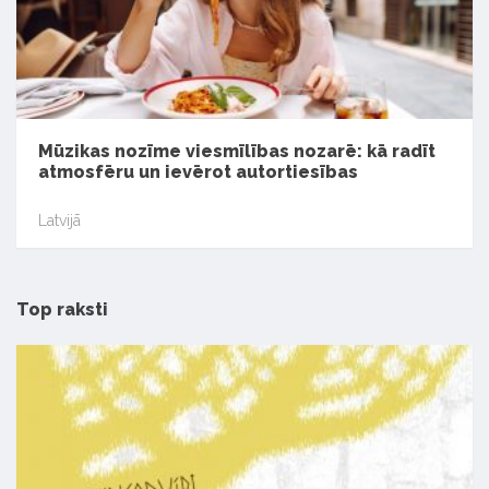
Mūzikas nozīme viesmīlības nozarē: kā radīt
atmosfēru un ievērot autortiesības
Latvijā
Top raksti