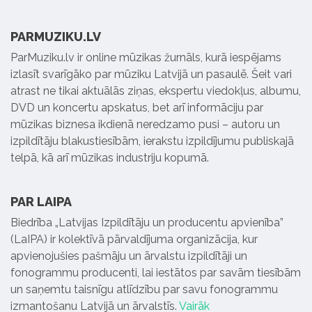
PARMUZIKU.LV
ParMuziku.lv ir online mūzikas žurnāls, kurā iespējams
izlasīt svarīgāko par mūziku Latvijā un pasaulē. Šeit vari
atrast ne tikai aktuālās ziņas, ekspertu viedokļus, albumu,
DVD un koncertu apskatus, bet arī informāciju par
mūzikas biznesa ikdienā neredzamo pusi – autoru un
izpildītāju blakustiesībām, ierakstu izpildījumu publiskajā
telpā, kā arī mūzikas industriju kopumā.
PAR LAIPA
Biedrība „Latvijas Izpildītāju un producentu apvienība”
(LaIPA) ir kolektīvā pārvaldījuma organizācija, kur
apvienojušies pašmāju un ārvalstu izpildītāji un
fonogrammu producenti, lai iestātos par savām tiesībām
un saņemtu taisnīgu atlīdzību par savu fonogrammu
izmantošanu Latvijā un ārvalstīs.
Vairāk