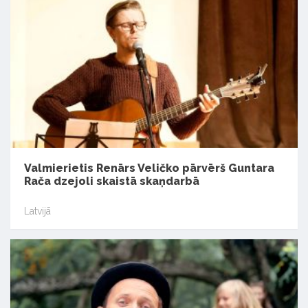
Valmierietis Renārs Veličko pārvērš Guntara
Rača dzejoli skaistā skaņdarbā
Latvijā