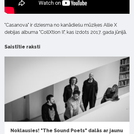
"Casanova" ir dziesma no kanādiešu mūziķes Allie X
debijas albuma "CollXtion II", kas izdots 2017. gada jūnijā.
Saistītie raksti
Noklausies! "The Sound Poets" dalās ar jaunu