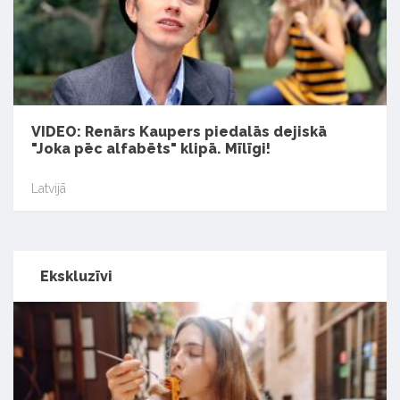
VIDEO: Renārs Kaupers piedalās dejiskā
"Joka pēc alfabēts" klipā. Mīlīgi!
Latvijā
Ekskluzīvi