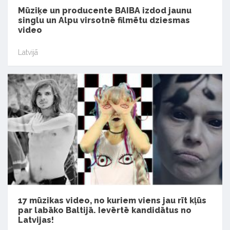
Mūziķe un producente BAIBA izdod jaunu
singlu un Alpu virsotnē filmētu dziesmas
video
Latvijā
17 mūzikas video, no kuriem viens jau rīt kļūs
par labāko Baltijā. Ievērtē kandidātus no
Latvijas!