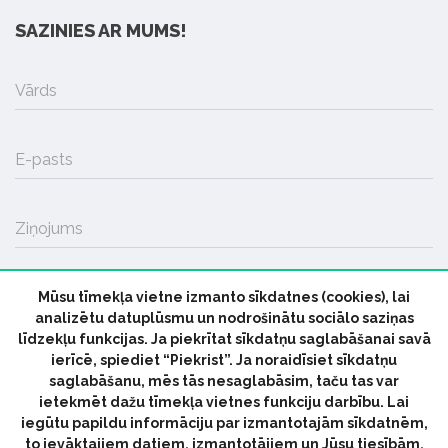
SAZINIES AR MUMS!
Vārds
E-pasts
Ziņojums
Mūsu tīmekļa vietne izmanto sīkdatnes (cookies), lai
SŪTĪT
analizētu datuplūsmu un nodrošinātu sociālo saziņas
līdzekļu funkcijas. Ja piekrītat sīkdatņu saglabāšanai savā
ierīcē, spiediet “Piekrist”. Ja noraidīsiet sīkdatņu
saglabāšanu, mēs tās nesaglabāsim, taču tas var
ietekmēt dažu tīmekļa vietnes funkciju darbību. Lai
iegūtu papildu informāciju par izmantotajām sīkdatnēm,
© 2026 parmuziku.lv, visas tiesības paturētas
to ievāktajiem datiem, izmantotājiem un Jūsu tiesībām,