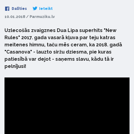
Dalīties
Ieteikt
10.01.2018 / Parmuziku.lv
Uzlecošās zvaigznes Dua Lipa superhits "New
Rules" 2017. gada vasarā kļuva par teju katras
meitenes himnu, taču mēs ceram, ka 2018. gadā
"Casanova" - lauzto siržu dziesma, pie kuras
patiesībā var dejot - saņems slavu, kādu tā ir
pelnījusi!