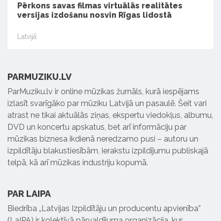
Pērkons savas filmas virtuālās realitātes
versijas izdošanu nosvin Rīgas lidostā
Latvijā
PARMUZIKU.LV
ParMuziku.lv ir online mūzikas žurnāls, kurā iespējams
izlasīt svarīgāko par mūziku Latvijā un pasaulē. Šeit vari
atrast ne tikai aktuālās ziņas, ekspertu viedokļus, albumu,
DVD un koncertu apskatus, bet arī informāciju par
mūzikas biznesa ikdienā neredzamo pusi – autoru un
izpildītāju blakustiesībām, ierakstu izpildījumu publiskajā
telpā, kā arī mūzikas industriju kopumā.
PAR LAIPA
Biedrība „Latvijas Izpildītāju un producentu apvienība”
(LaIPA) ir kolektīvā pārvaldījuma organizācija, kur