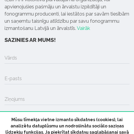
apvienojušies pašmāju un ārvalstu izpildītāji un
fonogrammu producenti, lai iestātos par savām tiesībām
un saņemtu taisnīgu atlīdzību par savu fonogrammu
izmantošanu Latvijā un ārvalstīs.
Vairāk
SAZINIES AR MUMS!
Vārds
E-pasts
Ziņojums
Mūsu tīmekļa vietne izmanto sīkdatnes (cookies), lai
SŪTĪT
analizētu datuplūsmu un nodrošinātu sociālo saziņas
līdzekļu funkcijas. Ja piekrītat sīkdatņu saglabāšanai savā