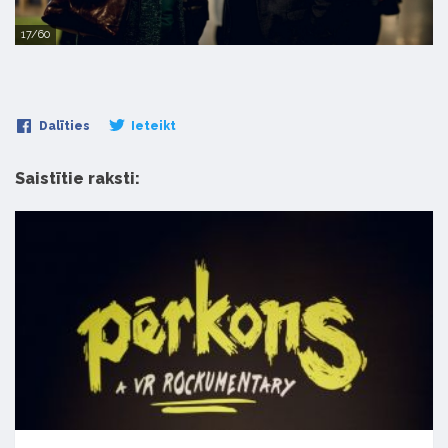
17/60
Dalīties
Ieteikt
Saistītie raksti: