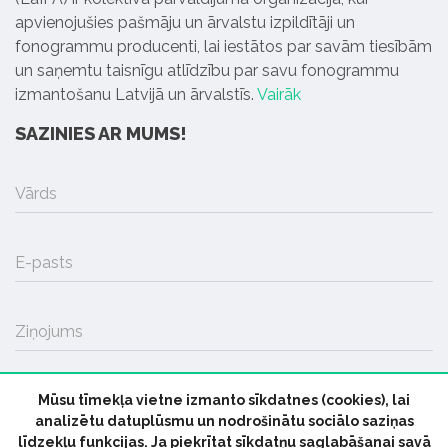
apvienojušies pašmāju un ārvalstu izpildītāji un
fonogrammu producenti, lai iestātos par savām tiesībām
un saņemtu taisnīgu atlīdzību par savu fonogrammu
izmantošanu Latvijā un ārvalstīs.
Vairāk
SAZINIES AR MUMS!
Vārds
E-pasts
Ziņojums
Mūsu tīmekļa vietne izmanto sīkdatnes (cookies), lai
SŪTĪT
analizētu datuplūsmu un nodrošinātu sociālo saziņas
līdzekļu funkcijas. Ja piekrītat sīkdatņu saglabāšanai savā