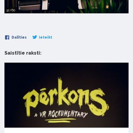
32/60
Dalīties
Ieteikt
Saistītie raksti: