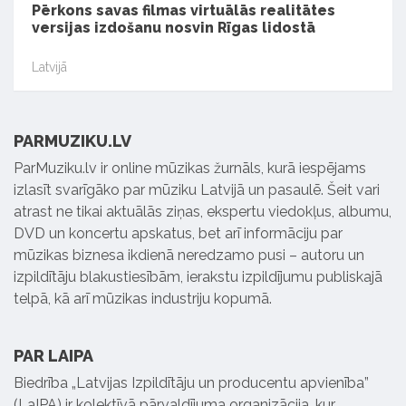
Pērkons savas filmas virtuālās realitātes
versijas izdošanu nosvin Rīgas lidostā
Latvijā
PARMUZIKU.LV
ParMuziku.lv ir online mūzikas žurnāls, kurā iespējams
izlasīt svarīgāko par mūziku Latvijā un pasaulē. Šeit vari
atrast ne tikai aktuālās ziņas, ekspertu viedokļus, albumu,
DVD un koncertu apskatus, bet arī informāciju par
mūzikas biznesa ikdienā neredzamo pusi – autoru un
izpildītāju blakustiesībām, ierakstu izpildījumu publiskajā
telpā, kā arī mūzikas industriju kopumā.
PAR LAIPA
Biedrība „Latvijas Izpildītāju un producentu apvienība”
(LaIPA) ir kolektīvā pārvaldījuma organizācija, kur