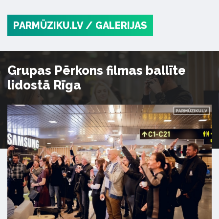
PARMŪZIKU.LV
/ GALERIJAS
Grupas Pērkons filmas ballīte
lidostā Rīga