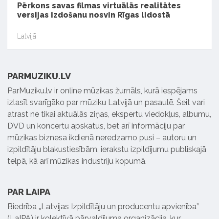
Pērkons savas filmas virtuālās realitātes
versijas izdošanu nosvin Rīgas lidostā
Latvijā
PARMUZIKU.LV
ParMuziku.lv ir online mūzikas žurnāls, kurā iespējams
izlasīt svarīgāko par mūziku Latvijā un pasaulē. Šeit vari
atrast ne tikai aktuālās ziņas, ekspertu viedokļus, albumu,
DVD un koncertu apskatus, bet arī informāciju par
mūzikas biznesa ikdienā neredzamo pusi – autoru un
izpildītāju blakustiesībām, ierakstu izpildījumu publiskajā
telpā, kā arī mūzikas industriju kopumā.
PAR LAIPA
Biedrība „Latvijas Izpildītāju un producentu apvienība”
(LaIPA) ir kolektīvā pārvaldījuma organizācija, kur