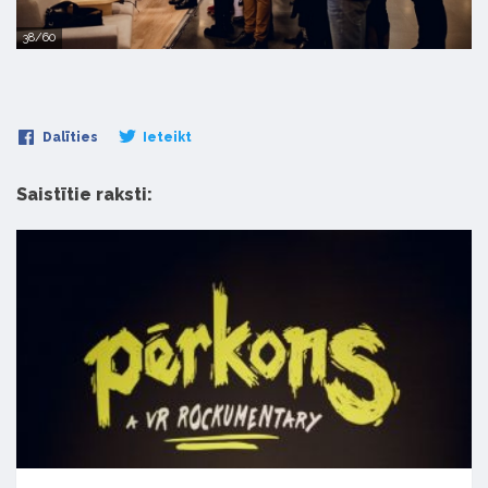
38/60
Dalīties
Ieteikt
Saistītie raksti: