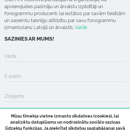
apvienojušies pašmāju un ārvalstu izpildītāji un
fonogrammu producenti, lai iestātos par savām tiesībām
un saņemtu taisnīgu atlīdzību par savu fonogrammu
izmantošanu Latvijā un ārvalstīs.
Vairāk
SAZINIES AR MUMS!
Vārds
E-pasts
Ziņojums
Mūsu tīmekļa vietne izmanto sīkdatnes (cookies), lai
SŪTĪT
analizētu datuplūsmu un nodrošinātu sociālo saziņas
līdzekļu funkcijas. Ja piekrītat sīkdatņu saglabāšanai savā