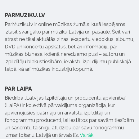
PARMUZIKU.LV
ParMuziku.lv ir online mūzikas žurnāls, kurā iespējams
izlasīt svarīgāko par mūziku Latvijā un pasaulē. Šeit vari
atrast ne tikai aktuālās ziņas, ekspertu viedokļus, albumu,
DVD un koncertu apskatus, bet arī informāciju par
mūzikas biznesa ikdienā neredzamo pusi – autoru un
izpildītāju blakustiesībām, ierakstu izpildījumu publiskajā
telpā, kā arī mūzikas industriju kopumā.
PAR LAIPA
Biedrība „Latvijas Izpildītāju un producentu apvienība”
(LaIPA) ir kolektīvā pārvaldījuma organizācija, kur
apvienojušies pašmāju un ārvalstu izpildītāji un
fonogrammu producenti, lai iestātos par savām tiesībām
un saņemtu taisnīgu atlīdzību par savu fonogrammu
izmantošanu Latvijā un ārvalstīs.
Vairāk