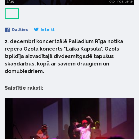
1/35
Foto: Inga Leite
Dalīties
Ieteikt
2. decembrī koncertzālē Palladium Rīga notika
repera Ozola koncerts "Laika Kapsula". Ozols
izpildīja aizvadītajā divdesmitgadē tapušus
skaņdarbus, kopā ar saviem draugiem un
domubiedriem.
Saistītie raksti: