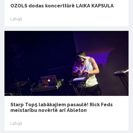
OZOLS dodas koncerttūrē LAIKA KAPSULA
Latvijā
Starp Top5 labākajiem pasaulē! Rick Feds
meistarību novērtē arī Ableton
Latvijā