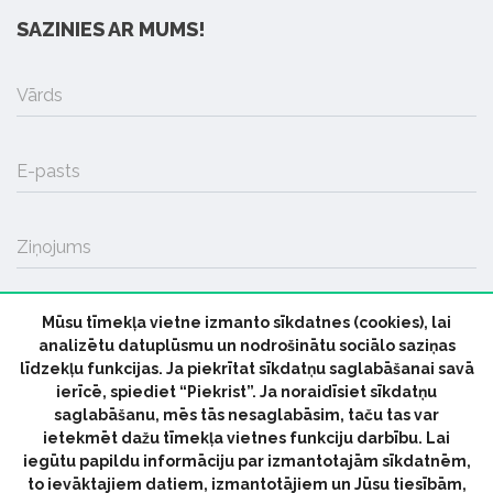
SAZINIES AR MUMS!
Vārds
E-pasts
Ziņojums
Mūsu tīmekļa vietne izmanto sīkdatnes (cookies), lai
SŪTĪT
analizētu datuplūsmu un nodrošinātu sociālo saziņas
līdzekļu funkcijas. Ja piekrītat sīkdatņu saglabāšanai savā
ierīcē, spiediet “Piekrist”. Ja noraidīsiet sīkdatņu
saglabāšanu, mēs tās nesaglabāsim, taču tas var
ietekmēt dažu tīmekļa vietnes funkciju darbību. Lai
iegūtu papildu informāciju par izmantotajām sīkdatnēm,
© 2026 parmuziku.lv, visas tiesības paturētas
to ievāktajiem datiem, izmantotājiem un Jūsu tiesībām,