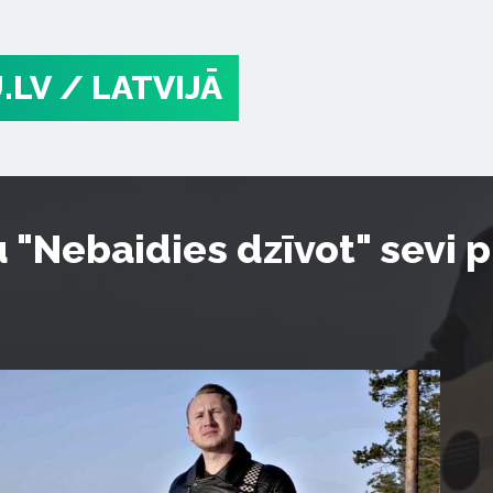
.LV
/ LATVIJĀ
 "Nebaidies dzīvot" sevi 