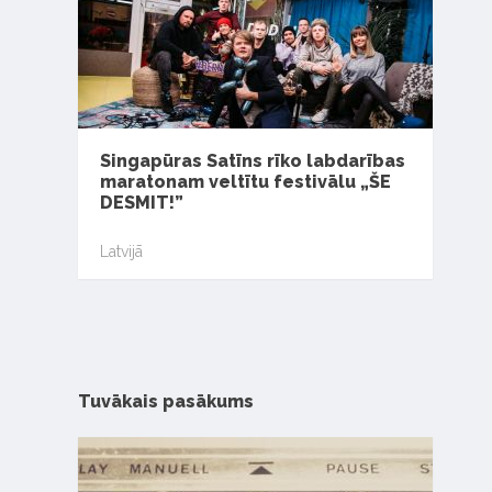
Singapūras Satīns rīko labdarības
maratonam veltītu festivālu „ŠE
DESMIT!”
Latvijā
Tuvākais pasākums