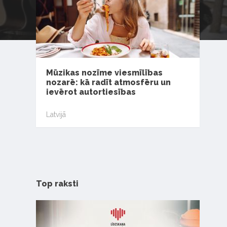
Mūzikas nozīme viesmīlības
nozarē: kā radīt atmosfēru un
ievērot autortiesības
Latvijā
Top raksti