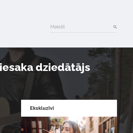
Meklēt
piesaka dziedātājs
Ekskluzīvi