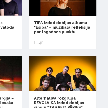
ls
TIPA izdod debijas albumu
u valodā
"Esība" – muzikāla refleksija
par tagadnes punktu
Latvijā
rģija –
Alternatīvā rokgrupa
piesaka
REVOLVIKA izdod debijas
u!
singlu “TAS REIZ PĀRIES”