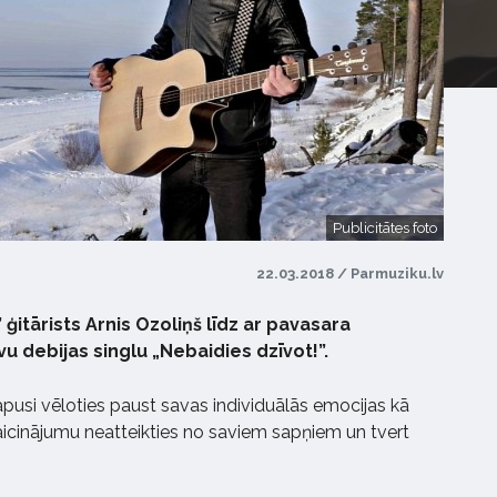
Publicitātes foto
22.03.2018 / Parmuziku.lv
ģitārists Arnis Ozoliņš līdz ar pavasara
vu debijas singlu „Nebaidies dzīvot!”.
tapusi vēloties paust savas individuālās emocijas kā
ž aicinājumu neatteikties no saviem sapņiem un tvert