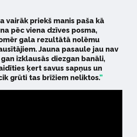
a vairāk priekš manis paša kā
na pēc viena dzīves posma,
tomēr gala rezultātā nolēmu
klausītājiem. Jauna pasaule jau nav
 gan izklausās diezgan banāli,
aidīties ķert savus sapņus un
 cik grūti tas brīžiem neliktos.