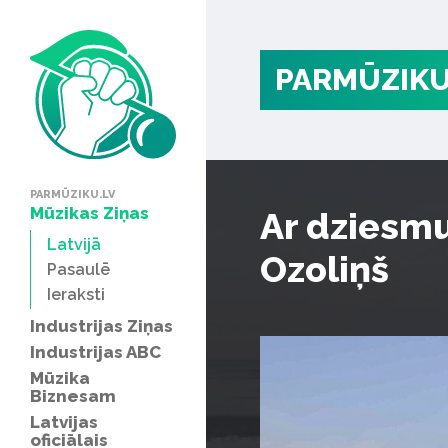
PARMŪZIKU
PARMŪZIKU.LV
Mūzikas Ziņas
Ar dziesmu
Latvijā
Ozoliņš
Pasaulē
Ieraksti
Industrijas Ziņas
Industrijas ABC
Mūzika
Biznesam
Latvijas
oficiālais