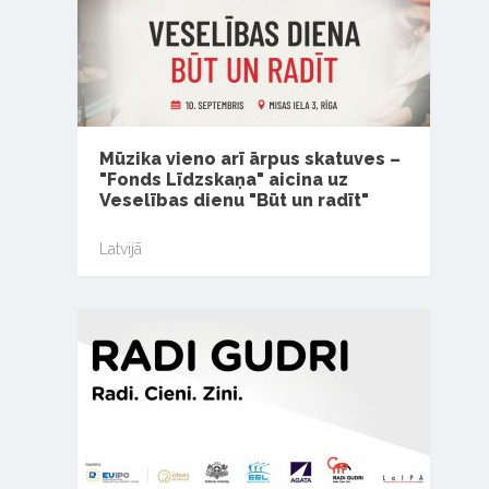
Mūzika vieno arī ārpus skatuves –
"Fonds Līdzskaņa" aicina uz
Veselības dienu "Būt un radīt"
Latvijā