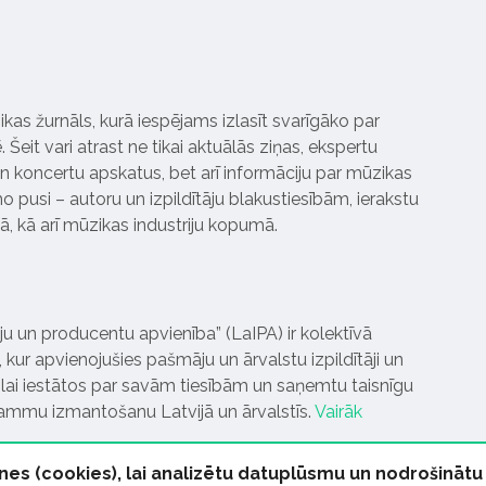
ikas žurnāls, kurā iespējams izlasīt svarīgāko par
Šeit vari atrast ne tikai aktuālās ziņas, ekspertu
 koncertu apskatus, bet arī informāciju par mūzikas
 pusi – autoru un izpildītāju blakustiesībām, ierakstu
pā, kā arī mūzikas industriju kopumā.
tāju un producentu apvienība” (LaIPA) ir kolektīvā
 kur apvienojušies pašmāju un ārvalstu izpildītāji un
ai iestātos par savām tiesībām un saņemtu taisnīgu
rammu izmantošanu Latvijā un ārvalstīs.
Vairāk
nes (cookies), lai analizētu datuplūsmu un nodrošinātu