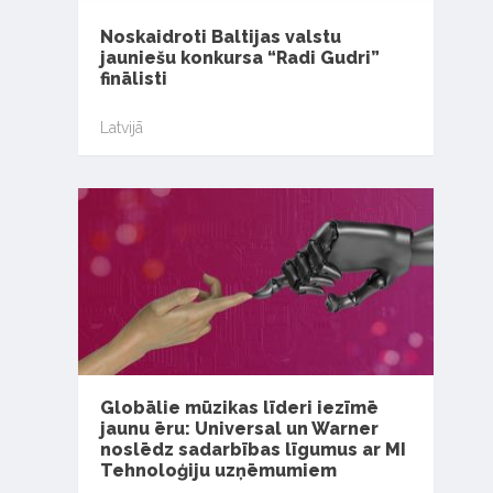
Noskaidroti Baltijas valstu
jauniešu konkursa “Radi Gudri”
finālisti
Latvijā
Globālie mūzikas līderi iezīmē
jaunu ēru: Universal un Warner
noslēdz sadarbības līgumus ar MI
Tehnoloģiju uzņēmumiem