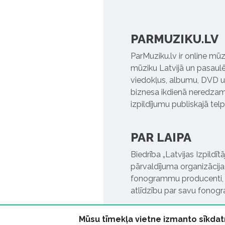
PARMUZIKU.LV
ParMuziku.lv ir online mūz
mūziku Latvijā un pasaulē. 
viedokļus, albumu, DVD un
biznesa ikdienā neredzamo
izpildījumu publiskajā tel
PAR LAIPA
Biedrība „Latvijas Izpildī
pārvaldījuma organizācija,
fonogrammu producenti, l
atlīdzību par savu fonog
Mūsu tīmekļa vietne izmanto sīkdat