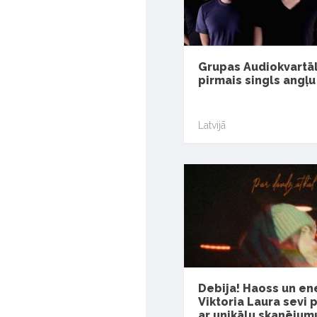
Grupas Audiokvartā
pirmais singls angļ
Latvijā
Debija! Haoss un ene
Viktoria Laura sevi 
ar unikālu skanējum