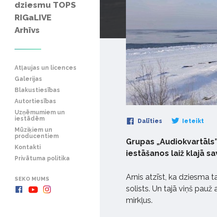
dziesmu TOPS
RIGaLIVE
Arhīvs
Atļaujas un licences
Galerijas
Blakustiesības
Autortiesības
Uzņēmumiem un
iestādēm
Dalīties
Ieteikt
Mūziķiem un
producentiem
Grupas „Audiokvartāls” 
Kontakti
iestāšanos laiž klajā sa
Privātuma politika
Arnis atzīst, ka dziesma 
SEKO MUMS
solists. Un tajā viņš pau
mirkļus.