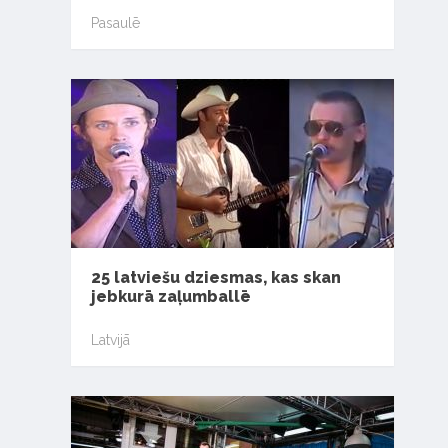
Pasaulē
25 latviešu dziesmas, kas skan
jebkurā zaļumballē
Latvijā