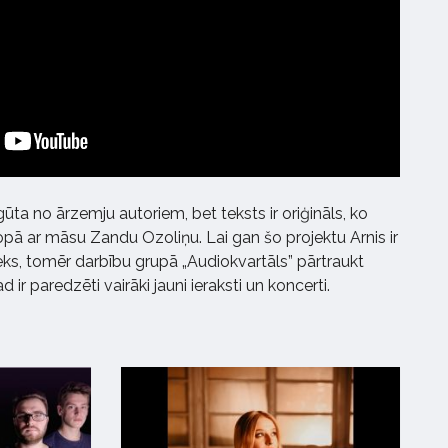
gūta no ārzemju autoriem, bet teksts ir oriģināls, ko
kopā ar māsu Zandu Ozoliņu. Lai gan šo projektu Arnis ir
ieks, tomēr darbību grupā „Audiokvartāls” pārtraukt
 ir paredzēti vairāki jauni ieraksti un koncerti.