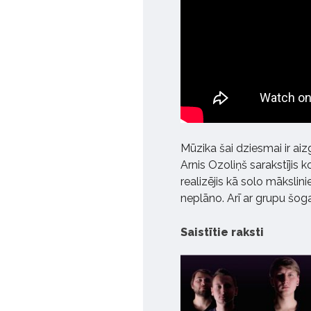
Mūzika šai dziesmai ir aiz
Arnis Ozoliņš sarakstījis 
realizējis kā solo mākslin
neplāno. Arī ar grupu šogad
Saistītie raksti