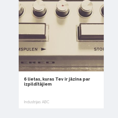
6 lietas, kuras Tev ir jāzina par
izpildītājiem
Industrijas ABC