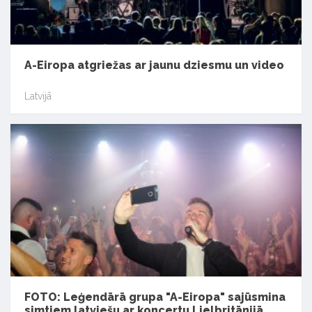
A-Eiropa atgriežas ar jaunu dziesmu un video
Latvijā
FOTO: Leģendārā grupa "A-Eiropa" sajūsmina
simtiem latviešu ar koncertu Lielbritānijā