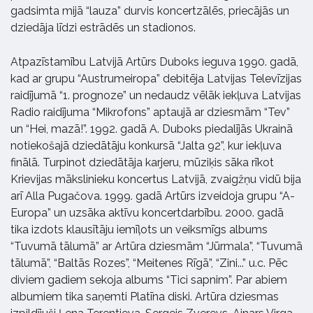
gadsimta mijā “lauza” durvis koncertzālēs, priecājās un
dziedāja līdzi estrādēs un stadionos.
Atpazīstamību Latvijā Artūrs Duboks ieguva 1990. gadā,
kad ar grupu “Austrumeiropa” debitēja Latvijas Televīzijas
raidījumā “1. prognoze” un nedaudz vēlāk iekļuva Latvijas
Radio raidījuma “Mikrofons” aptaujā ar dziesmām “Tev”
un “Hei, mazā!”. 1992. gadā A. Duboks piedalījās Ukrainā
notiekošajā dziedātāju konkursā “Jalta 92”, kur iekļuva
finālā. Turpinot dziedātāja karjeru, mūziķis sāka rīkot
Krievijas mākslinieku koncertus Latvijā, zvaigžņu vidū bija
arī Alla Pugačova. 1999. gadā Artūrs izveidoja grupu “A-
Europa” un uzsāka aktīvu koncertdarbību. 2000. gadā
tika izdots klausītāju iemīļots un veiksmīgs albums
“Tuvumā tālumā” ar Artūra dziesmām “Jūrmala”, “Tuvumā
tālumā”, “Baltās Rozes”, “Meitenes Rīgā”, “Zini...” u.c. Pēc
diviem gadiem sekoja albums “Tici sapnim”. Par abiem
albumiem tika saņemti Platīna diski. Artūra dziesmas