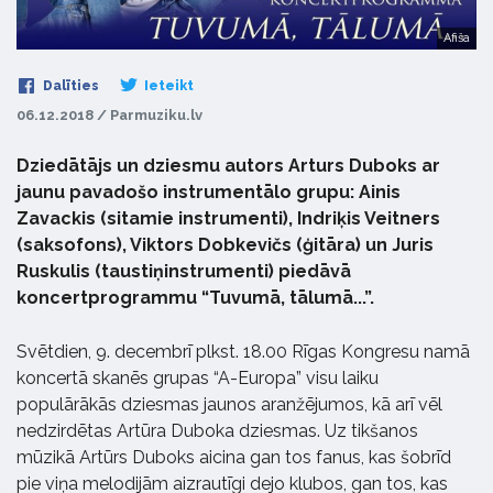
Afiša
Dalīties
Ieteikt
06.12.2018 / Parmuziku.lv
Dziedātājs un dziesmu autors Arturs Duboks ar
jaunu pavadošo instrumentālo grupu: Ainis
Zavackis (sitamie instrumenti), Indriķis Veitners
(saksofons), Viktors Dobkevičs (ģitāra) un Juris
Ruskulis (taustiņinstrumenti) piedāvā
koncertprogrammu “Tuvumā, tālumā...”.
Svētdien, 9. decembrī plkst. 18.00 Rīgas Kongresu namā
koncertā skanēs grupas “A-Europa” visu laiku
populārākās dziesmas jaunos aranžējumos, kā arī vēl
nedzirdētas Artūra Duboka dziesmas. Uz tikšanos
mūzikā Artūrs Duboks aicina gan tos fanus, kas šobrīd
pie viņa melodijām aizrautīgi dejo klubos, gan tos, kas