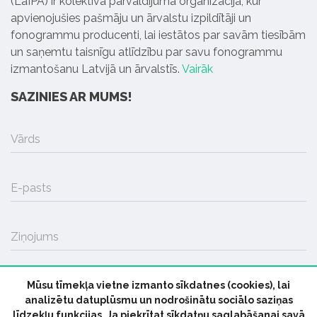
(LaIPA) ir kolektīvā pārvaldījuma organizācija, kur
apvienojušies pašmāju un ārvalstu izpildītāji un
fonogrammu producenti, lai iestātos par savām tiesībām
un saņemtu taisnīgu atlīdzību par savu fonogrammu
izmantošanu Latvijā un ārvalstīs.
Vairāk
SAZINIES AR MUMS!
Vārds
E-pasts
Ziņojums
Mūsu tīmekļa vietne izmanto sīkdatnes (cookies), lai
SŪTĪT
analizētu datuplūsmu un nodrošinātu sociālo saziņas
līdzekļu funkcijas. Ja piekrītat sīkdatņu saglabāšanai savā