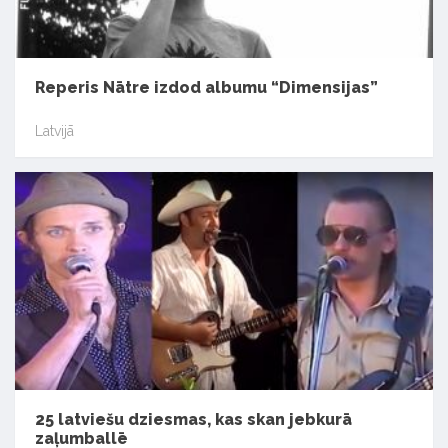
Reperis Nātre izdod albumu “Dimensijas”
Latvijā
25 latviešu dziesmas, kas skan jebkurā
zaļumballē