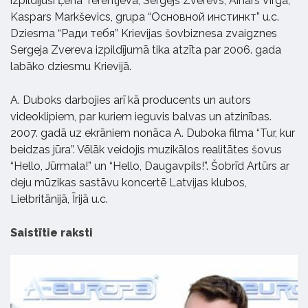
izpildījuši Ļena Terentjeva, Sergejs Zverevs, Ainars Virga,
Kaspars Markševics, grupa “Основной инстинкт” u.c.
Dziesma “Pади тебя” Krievijas šovbiznesa zvaigznes
Sergeja Zvereva izpildījumā tika atzīta par 2006. gada
labāko dziesmu Krievijā.
A. Duboks darbojies arī kā producents un autors
videoklipiem, par kuriem ieguvis balvas un atzinības.
2007. gadā uz ekrāniem nonāca A. Duboka filma “Tur, kur
beidzas jūra”. Vēlāk veidojis muzikālos realitātes šovus
“Hello, Jūrmala!” un “Hello, Daugavpils!”. Šobrīd Artūrs ar
deju mūzikas sastāvu koncertē Latvijas klubos,
Lielbritānijā, Īrijā u.c.
Saistītie raksti