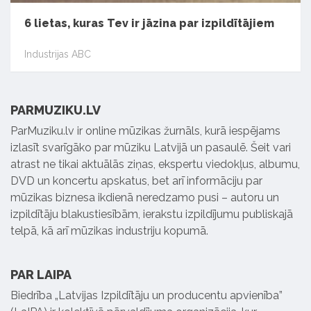
6 lietas, kuras Tev ir jāzina par izpildītājiem
Industrijas ABC
PARMUZIKU.LV
ParMuziku.lv ir online mūzikas žurnāls, kurā iespējams
izlasīt svarīgāko par mūziku Latvijā un pasaulē. Šeit vari
atrast ne tikai aktuālās ziņas, ekspertu viedokļus, albumu,
DVD un koncertu apskatus, bet arī informāciju par
mūzikas biznesa ikdienā neredzamo pusi – autoru un
izpildītāju blakustiesībām, ierakstu izpildījumu publiskajā
telpā, kā arī mūzikas industriju kopumā.
PAR LAIPA
Biedrība „Latvijas Izpildītāju un producentu apvienība”