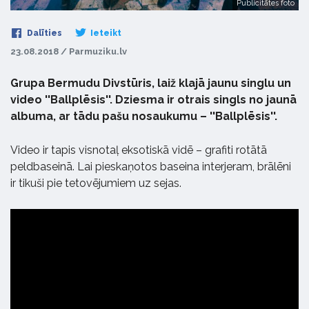
Publicitātes foto
Dalīties
Ieteikt
23.08.2018 / Parmuziku.lv
Grupa Bermudu Divstūris, laiž klajā jaunu singlu un
video ''Ballplēsis''. Dziesma ir otrais singls no jaunā
albuma, ar tādu pašu nosaukumu – ''Ballplēsis''.
Video ir tapis visnotaļ eksotiskā vidē – grafiti rotātā
peldbaseinā. Lai pieskaņotos baseina interjeram, brālēni
ir tikuši pie tetovējumiem uz sejas.