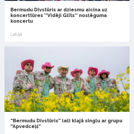
Bermudu Divstūris ar dziesmu aicina uz
koncerttūres ''Vidēji Glīts'' noslēguma
koncertu
Latvijā
“Bermudu Divstūris” laiž klajā singlu ar grupu
“Apvedceļš”