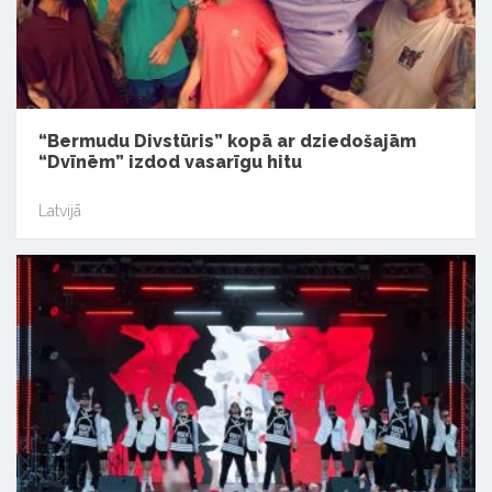
“Bermudu Divstūris” kopā ar dziedošajām
“Dvīnēm” izdod vasarīgu hitu
Latvijā