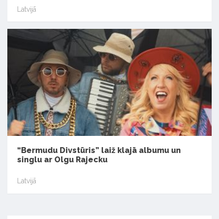
Latvijā
“Bermudu Divstūris” laiž klajā albumu un
singlu ar Olgu Rajecku
Latvijā