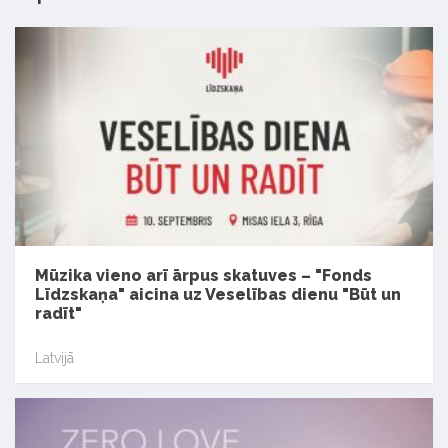
Mūzika vieno arī ārpus skatuves – "Fonds
Līdzskaņa" aicina uz Veselības dienu "Būt un
radīt"
Latvijā