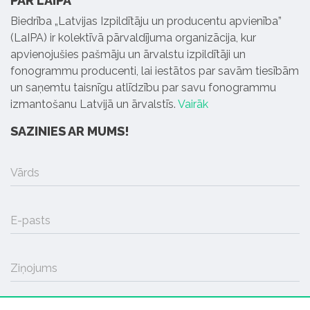
PAR LAIPA
Biedrība „Latvijas Izpildītāju un producentu apvienība”
(LaIPA) ir kolektīvā pārvaldījuma organizācija, kur
apvienojušies pašmāju un ārvalstu izpildītāji un
fonogrammu producenti, lai iestātos par savām tiesībām
un saņemtu taisnīgu atlīdzību par savu fonogrammu
izmantošanu Latvijā un ārvalstīs.
Vairāk
SAZINIES AR MUMS!
Vārds
E-pasts
Ziņojums