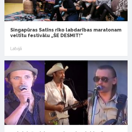
Singapūras Satīns rīko labdarības maratonam
veltītu festivālu „ŠE DESMIT!”
Latvijā