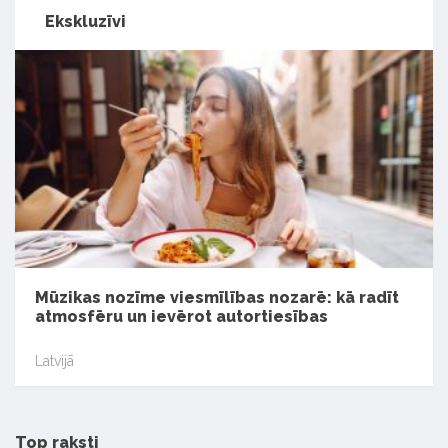
Ekskluzīvi
Mūzikas nozīme viesmīlības nozarē: kā radīt
atmosfēru un ievērot autortiesības
Latvijā
Top raksti