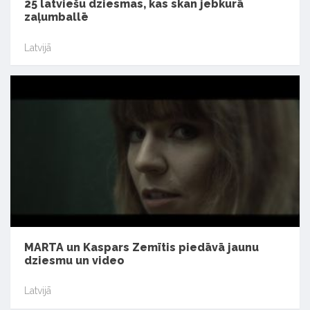
25 latviešu dziesmas, kas skan jebkurā
zaļumballē
Latvijā
MARTA un Kaspars Zemītis piedāvā jaunu
dziesmu un video
Latvijā