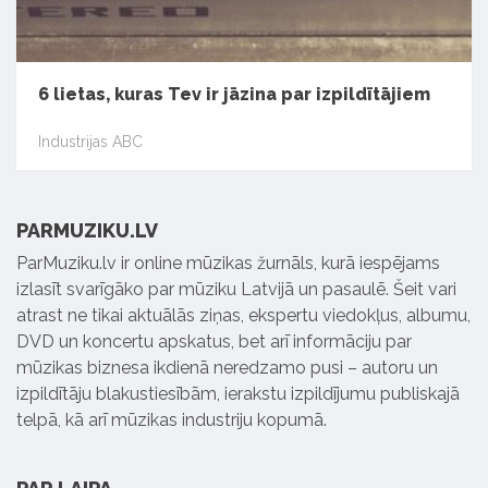
6 lietas, kuras Tev ir jāzina par izpildītājiem
Industrijas ABC
PARMUZIKU.LV
ParMuziku.lv ir online mūzikas žurnāls, kurā iespējams
izlasīt svarīgāko par mūziku Latvijā un pasaulē. Šeit vari
atrast ne tikai aktuālās ziņas, ekspertu viedokļus, albumu,
DVD un koncertu apskatus, bet arī informāciju par
mūzikas biznesa ikdienā neredzamo pusi – autoru un
izpildītāju blakustiesībām, ierakstu izpildījumu publiskajā
telpā, kā arī mūzikas industriju kopumā.