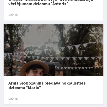
vērtējumam dziesmu "Asteris"
Latvijā
Arnis Slobožaņins piedāvā noklausīties
dziesmu “Marts”
Latvijā