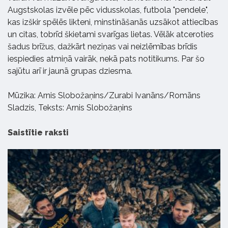
Augstskolas izvēle pēc vidusskolas, futbola "pendele",
kas izškir spēlēs likteni, minstināšanās uzsākot attiecības
un citas, tobrīd škietami svarīgas lietas. Vēlāk atceroties
šadus brīžus, dažkārt neziņas vai neizlēmības brīdis
iespiedies atmiņā vairāk, nekā pats notitikums. Par šo
sajūtu arī ir jaunā grupas dziesma.
Mūzika: Arnis Slobožaņins/Zurabi Ivanāns/Romāns
Sladzis, Teksts: Arnis Slobožaņins
Saistītie raksti