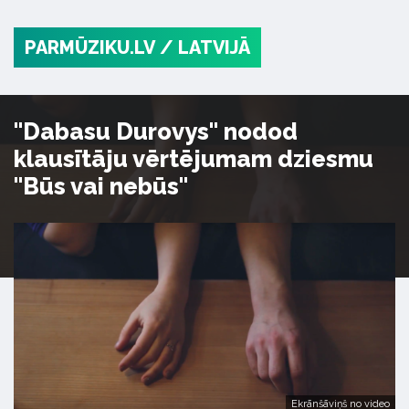
PARMŪZIKU.LV
/ LATVIJĀ
"Dabasu Durovys" nodod
klausītāju vērtējumam dziesmu
"Būs vai nebūs"
Ekrānšāviņš no video