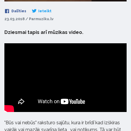
Dalīties
Ieteikt
23.03.2018 / Parmuziku.lv
Dziesmai tapis arī mūzikas video.
"Būs vai nebūs" raksturo sajūtu, kura ir brīdī kad izškiras
vairāk vai mazāk svarīga lieta, vai notikums. Tā var būt