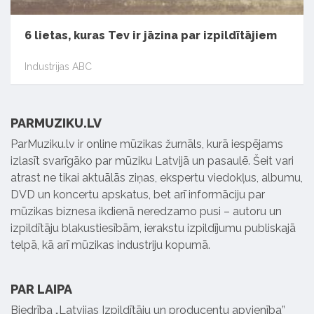
6 lietas, kuras Tev ir jāzina par izpildītājiem
Industrijas ABC
PARMUZIKU.LV
ParMuziku.lv ir online mūzikas žurnāls, kurā iespējams
izlasīt svarīgāko par mūziku Latvijā un pasaulē. Šeit vari
atrast ne tikai aktuālās ziņas, ekspertu viedokļus, albumu,
DVD un koncertu apskatus, bet arī informāciju par
mūzikas biznesa ikdienā neredzamo pusi – autoru un
izpildītāju blakustiesībām, ierakstu izpildījumu publiskajā
telpā, kā arī mūzikas industriju kopumā.
PAR LAIPA
Biedrība „Latvijas Izpildītāju un producentu apvienība”