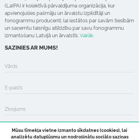
(LaIPA) ir kolektīvā pārvaldījuma organizācija, kur
apvienojušies pašmāju un ārvalstu izpildītāji un
fonogrammu producenti, lai iestātos par savām tiesībām
un saņemtu taisnīgu atlīdzību par savu fonogrammu
izmantošanu Latvijā un ārvalstīs.
Vairāk
SAZINIES AR MUMS!
Vārds
E-pasts
Ziņojums
Mūsu tīmekļa vietne izmanto sīkdatnes (cookies), lai
SŪTĪT
analizētu datuplūsmu un nodrošinātu sociālo saziņas