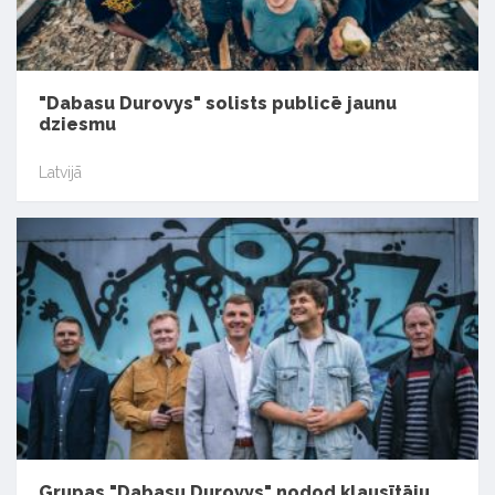
"Dabasu Durovys" solists publicē jaunu
dziesmu
Latvijā
Grupas "Dabasu Durovys" nodod klausītāju