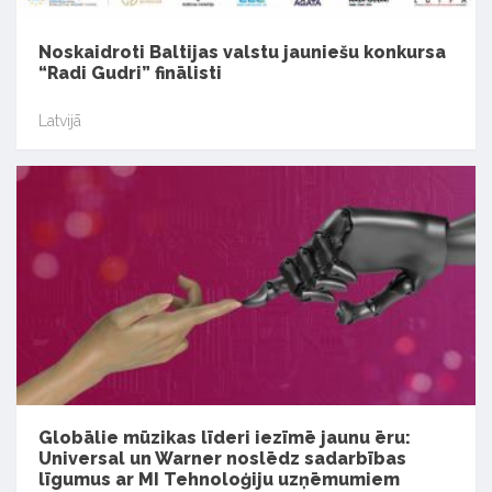
Noskaidroti Baltijas valstu jauniešu konkursa
“Radi Gudri” finālisti
Latvijā
Globālie mūzikas līderi iezīmē jaunu ēru:
Universal un Warner noslēdz sadarbības
līgumus ar MI Tehnoloģiju uzņēmumiem