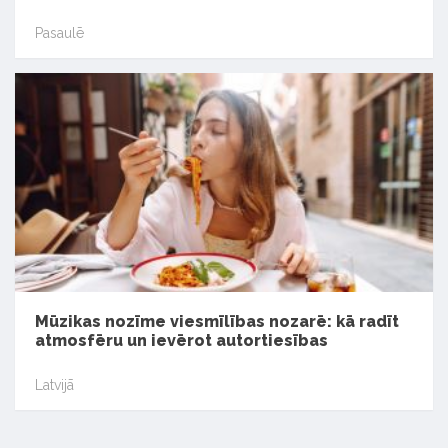
Pasaulē
Mūzikas nozīme viesmīlības nozarē: kā radīt
atmosfēru un ievērot autortiesības
Latvijā