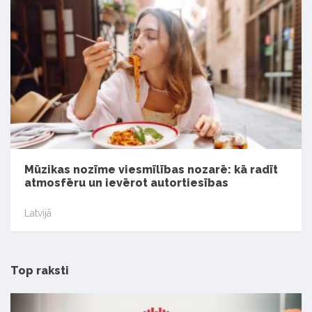
Mūzikas nozīme viesmīlības nozarē: kā radīt
atmosfēru un ievērot autortiesības
Latvijā
Top raksti