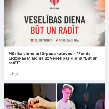
Mūzika vieno arī ārpus skatuves – "Fonds
Līdzskaņa" aicina uz Veselības dienu "Būt un
radīt"
Latvijā