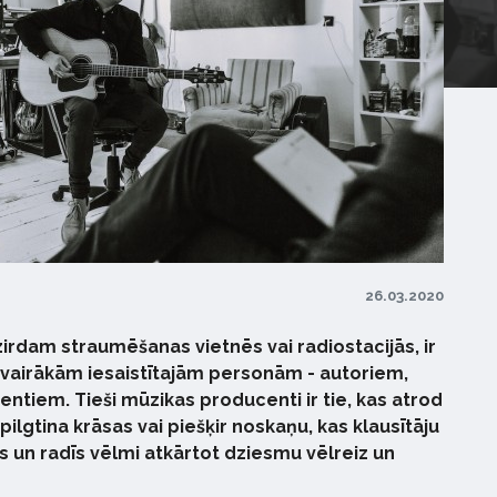
26.03.2020
irdam straumēšanas vietnēs vai radiostacijās, ir
 vairākām iesaistītajām personām - autoriem,
entiem. Tieši mūzikas producenti ir tie, kas atrod
lgtina krāsas vai piešķir noskaņu, kas klausītāju
as un radīs vēlmi atkārtot dziesmu vēlreiz un