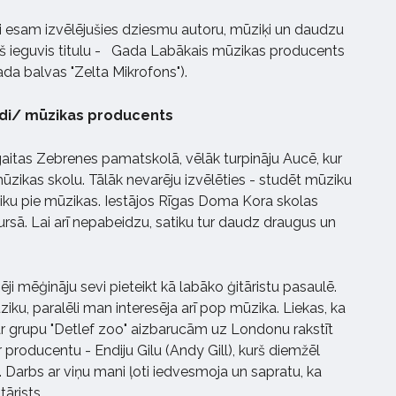
 esam izvēlējušies dziesmu autoru, mūziķi un daudzu
rš ieguvis titulu - Gada Labākais mūzikas producents
da balvas "Zelta Mikrofons").
di/ mūzikas producents
aitas Zebrenes pamatskolā, vēlāk turpināju Aucē, kur
zikas skolu. Tālāk nevarēju izvēlēties - studēt mūziku
aliku pie mūzikas. Iestājos Rīgas Doma Kora skolas
ā. Lai arī nepabeidzu, satiku tur daudz draugus un
ji mēģināju sevi pieteikt kā labāko ģitāristu pasaulē.
ziku, paralēli man interesēja arī pop mūzika. Liekas, ka
ar grupu "Detlef zoo" aizbarucām uz Londonu rakstīt
producentu - Endiju Gilu (Andy Gill), kurš diemžēl
Darbs ar viņu mani ļoti iedvesmoja un sapratu, ka
itārists.