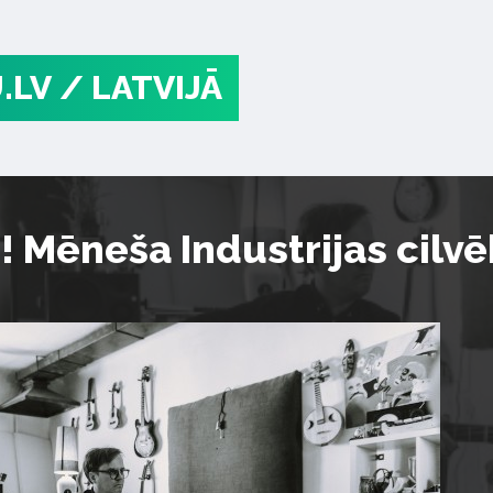
.LV
/ LATVIJĀ
s! Mēneša Industrijas cilv