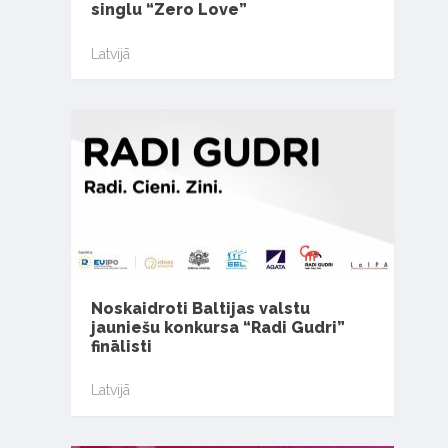
singlu “Zero Love”
Latvijā
Noskaidroti Baltijas valstu
jauniešu konkursa “Radi Gudri”
finālisti
Latvijā