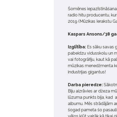
Šomēnes iepazīstināšanai
radio hitu producentu, ku
2019 (Mūzikas Ierakstu Ga
Kaspars Ansons/38 ga
Izglītība:
Es sāku savas g
pabeidzu vidusskolu un mū
vai fotogrāfiju, kaut kā p
mūzikas menedžmenta kurs
industrijas gigantus!
Darba pieredze:
Sākotnē
Biju aizrāvies ar džeza mū
lūzuma punkts bija, kad 
albumu. Mēs strādājām ar 
šogad pameta šo pasauli. 
vēlos kļūt vairāk kā tikai ģ