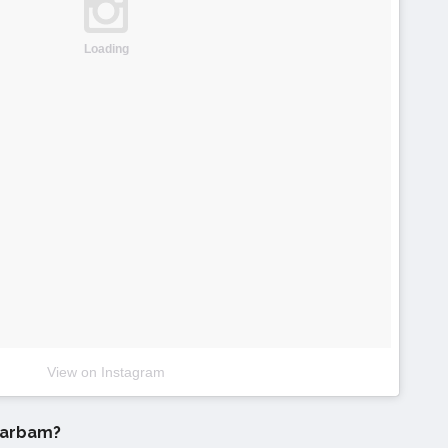
Loading
View on Instagram
darbam?