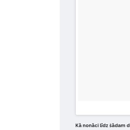
Kā nonāci līdz šādam 