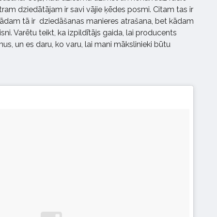
atram dziedātājam ir savi vājie ķēdes posmi. Citam tas ir
, kādam tā ir dziedāšanas manieres atrašana, bet kādam
ni. Varētu teikt, ka izpildītājs gaida, lai producents
us, un es daru, ko varu, lai mani mākslinieki būtu