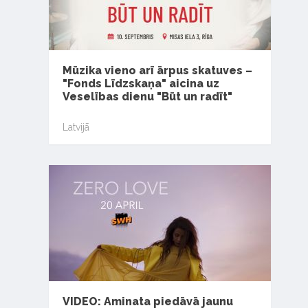
Mūzika vieno arī ārpus skatuves –
"Fonds Līdzskaņa" aicina uz
Veselības dienu "Būt un radīt"
Latvijā
VIDEO: Aminata piedāvā jaunu