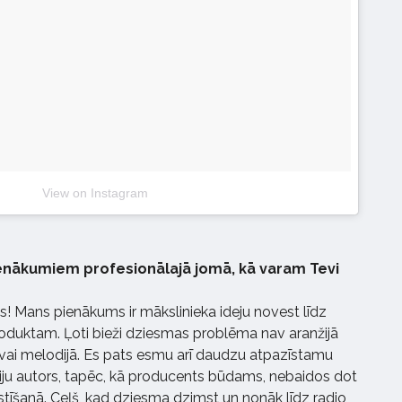
View on Instagram
ienākumiem profesionālajā jomā, kā varam Tevi
 Mans pienākums ir mākslinieka ideju novest līdz
oduktam. Ļoti bieži dziesmas problēma nav aranžijā
 vai melodijā. Es pats esmu arī daudzu atpazīstamu
ju autors, tapēc, kā producents būdams, nebaidos dot
tīšanā. Ceļš, kad dziesma dzimst un nonāk līdz radio