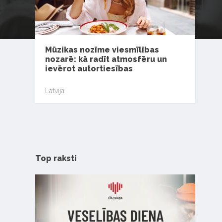
Mūzikas nozīme viesmīlības
nozarē: kā radīt atmosfēru un
ievērot autortiesības
Latvijā
Top raksti