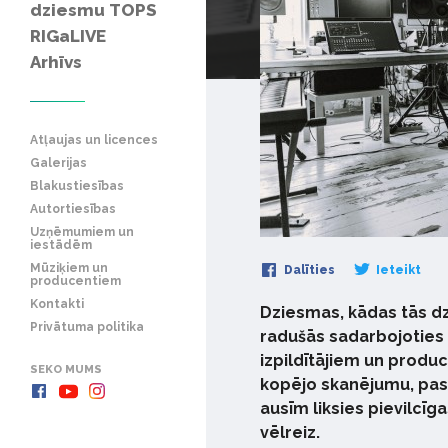
dziesmu TOPS
RIGaLIVE
Arhīvs
Atļaujas un licences
Galerijas
Blakustiesības
Autortiesības
Uzņēmumiem un
iestādēm
Mūziķiem un
Dalīties
Ieteikt
producentiem
Kontakti
Dziesmas, kādas tās dz
Privātuma politika
radušās sadarbojoties
izpildītājiem un produc
SEKO MUMS
kopējo skanējumu, paspi
ausīm liksies pievilcīg
vēlreiz.