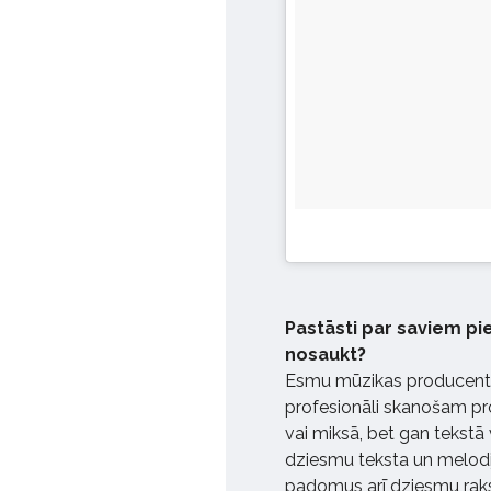
Pastāsti par saviem p
nosaukt?
Esmu mūzikas producents!
profesionāli skanošam pr
vai miksā, bet gan tekstā
dziesmu teksta un melodi
padomus arī dziesmu raks