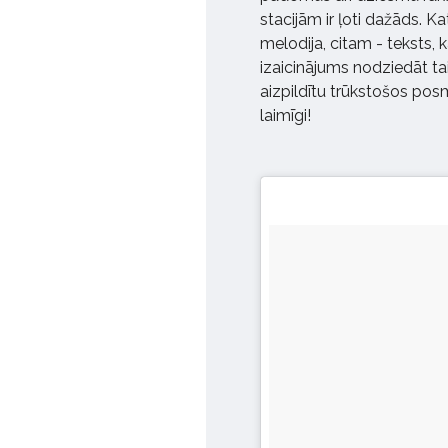
stacijām ir ļoti dažāds. K
melodija, citam - teksts
izaicinājums nodziedāt tais
aizpildītu trūkstošos posm
laimīgi!