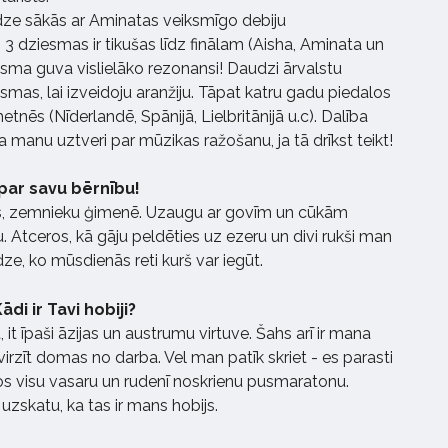
dze sākās ar Aminatas veiksmīgo debiju
3 dziesmas ir tikušas līdz finālam (Aisha, Aminata un
esma guva vislielāko rezonansi! Daudzi ārvalstu
esmas, lai izveidoju aranžiju. Tāpat katru gadu piedalos
tnēs (Nīderlandē, Spānijā, Lielbritānijā u.c). Dalība
 manu uztveri par mūzikas ražošanu, ja tā drīkst teikt!
 par savu bērnību!
os, zemnieku ģimenē. Uzaugu ar govīm un cūkām
. Atceros, kā gāju peldēties uz ezeru un divi rukši man
edze, ko mūsdienās reti kurš var iegūt.
ādi ir Tavi hobiji?
 it īpaši āzijas un austrumu virtuve. Šahs arī ir mana
irzīt domas no darba. Vel man patīk skriet - es parasti
os visu vasaru un rudenī noskrienu pusmaratonu.
uzskatu, ka tas ir mans hobijs.