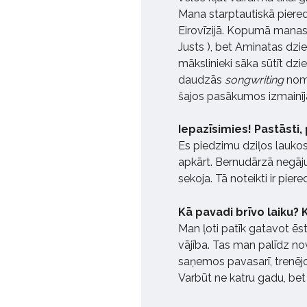
Mana starptautiskā piere
Eirovīzijā. Kopumā manas 
Justs ), bet Aminatas dzi
mākslinieki sāka sūtīt dzi
daudzās
songwriting
nome
šajos pasākumos izmainīja
Iepazīsimies! Pastāsti,
Es piedzimu dziļos lauk
apkārt. Bernudārzā negāju
sekoja. Tā noteikti ir pier
Kā pavadi brīvo laiku? K
Man ļoti patīk gatavot ēst,
vājība. Tas man palīdz nov
saņemos pavasarī, trenēj
Varbūt ne katru gadu, bet 