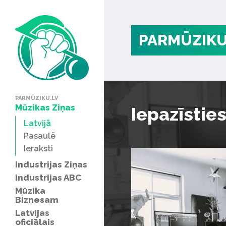
PARMŪZIKU
PARMŪZIKU.LV
Mūzikas Ziņas
Iepazīstie
Latvijā
Pasaulē
Ieraksti
Industrijas Ziņas
Industrijas ABC
Mūzika
Biznesam
Latvijas
oficiālais