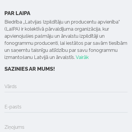
PAR LAIPA
Biedrība „Latvijas Izpildītāju un producentu apvienība”
(LaIPA) ir kolektīvā pārvaldījuma organizācija, kur
apvienojušies pašmāju un ārvalstu izpildītāji un
fonogrammu producenti, lai iestātos par savām tiesībām
un saņemtu taisnīgu atlīdzību par savu fonogrammu
izmantošanu Latvijā un ārvalstīs.
Vairāk
SAZINIES AR MUMS!
Vārds
E-pasts
Ziņojums