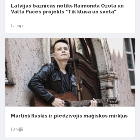
Latvijas baznīcās notiks Raimonda Ozola un
Valta Pūces projekts "Tik klusa un svēta"
Latvijā
Mārtiņš Ruskis ir piedzīvojis maģiskos mirkļus
Latvijā