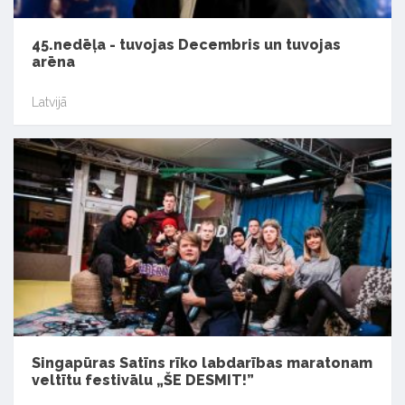
45.nedēļa - tuvojas Decembris un tuvojas
arēna
Latvijā
Singapūras Satīns rīko labdarības maratonam
veltītu festivālu „ŠE DESMIT!”