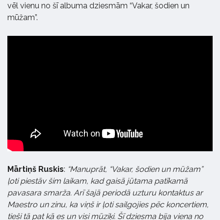
vēl vienu no šī albuma dziesmām “Vakar, šodien un
mūžam”.
Mārtiņš Ruskis
:
“
Manuprāt, “Vakar, šodien un mūžam”
ļoti piestāv šim laikam, kad gaisā jūtama patīkamā
pavasara smarža. Arī šajā periodā uzturu kontaktus ar
Maestro un zinu, ka viņš ir ļoti sailgojies pēc koncertiem,
tieši tā pat kā es un visi mūziķi. Šī dziesma bija viena no