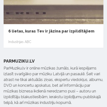
6 lietas, kuras Tev ir jāzina par izpildītājiem
Industrijas ABC
PARMUZIKU.LV
ParMuziku.lv ir online mūzikas žurnāls, kurā iespējams
izlasīt svarīgāko par mūziku Latvijā un pasaulē. Šeit vari
atrast ne tikai aktuālās ziņas, ekspertu viedokļus, albumu,
DVD un koncertu apskatus, bet arī informāciju par
mūzikas biznesa ikdienā neredzamo pusi – autoru un
izpildītāju blakustiesībām, ierakstu izpildījumu publiskajā
telpā, kā arī mūzikas industriju kopumā.