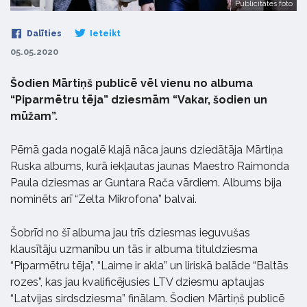
Publicitātes foto
Dalīties
Ieteikt
05.05.2020
Šodien Mārtiņš publicē vēl vienu no albuma
“Piparmētru tēja” dziesmām “Vakar, šodien un
mūžam”.
Pērnā gada nogalē klajā nāca jauns dziedātāja Mārtiņa
Ruska albums, kurā iekļautas jaunas Maestro Raimonda
Paula dziesmas ar Guntara Rača vārdiem. Albums bija
nominēts arī “Zelta Mikrofona” balvai.
Šobrīd no šī albuma jau trīs dziesmas ieguvušas
klausītāju uzmanību un tās ir albuma tituldziesma
“Piparmētru tēja”, “Laime ir akla” un liriskā balāde “Baltās
rozes”, kas jau kvalificējusies LTV dziesmu aptaujas
“Latvijas sirdsdziesma” finālam. Šodien Mārtiņš publicē