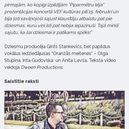
pirmajām, ko kopīgi izpildījām "Piparmētru tēja"
prezentācijas koncertā VEF kultūras pilī 15. februārī un
bija ļoti saviļņojoši sajust klausītāju atbalstu pat pie
dziesmas, kuru viņi īsti pat nebija iepazinuši. Tajā mirklī
sajutu, ka šai dziesmai ir patīkams spēks!”
Dziesmu producēja Gints Stankevičs, bet papildus
vokālus iedziedājušas “Oranžās meitenes” – Olga
Stupiņa, Inta Gudovska un Anita Levša. Teksta video
veidoja
Dween Productions
.
Saistītie raksti