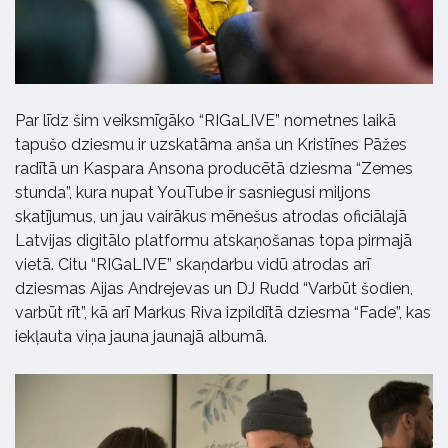
Par līdz šim veiksmīgāko “RIGaLIVE” nometnes laikā
tapušo dziesmu ir uzskatāma anša un Kristīnes Pāžes
radītā un Kaspara Ansona producētā dziesma “Zemes
stunda”, kura nupat YouTube ir sasniegusi miljons
skatījumus, un jau vairākus mēnešus atrodas oficiālajā
Latvijas digitālo platformu atskaņošanas topa pirmajā
vietā. Citu “RIGaLIVE” skaņdarbu vidū atrodas arī
dziesmas Aijas Andrejevas un DJ Rudd “Varbūt šodien,
varbūt rīt”, kā arī Markus Riva izpildītā dziesma “Fade”, kas
iekļauta viņa jauna jaunajā albumā.