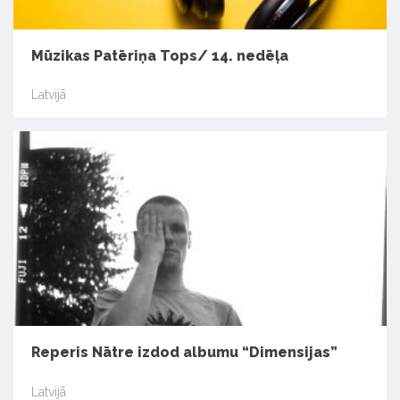
Mūzikas Patēriņa Tops/ 14. nedēļa
Latvijā
Reperis Nātre izdod albumu “Dimensijas”
Latvijā