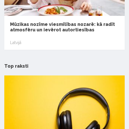
Mūzikas nozīme viesmīlības nozarē: kā radīt
atmosfēru un ievērot autortiesības
Latvijā
Top raksti