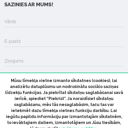
SAZINIES AR MUMS!
Vārds
E-pasts
Ziņojums
Mūsu tīmekļa vietne izmanto sīkdatnes (cookies), lai
SŪTĪT
analizētu datuplūsmu un nodrošinātu sociālo saziņas
līdzekļu funkcijas. Ja piekrītat sīkdatņu saglabāšanai savā
ierīcē, spiediet “Piekrist”. Ja noraidīsiet sīkdatņu
saglabāšanu, mēs tās nesaglabāsim, taču tas var
ietekmēt dažu tīmekļa vietnes funkciju darbību. Lai
iegūtu papildu informāciju par izmantotajām sīkdatnēm,
© 2026 parmuziku.lv, visas tiesības paturētas
to ievāktajiem datiem, izmantotājiem un Jūsu tiesībām,