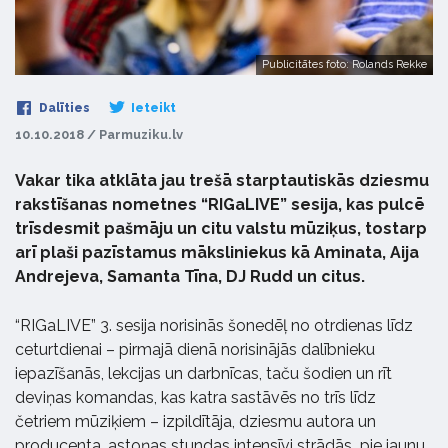
Publicitātes foto: Rolands Rekke
Dalīties
Ieteikt
10.10.2018 / Parmuziku.lv
Vakar tika atklāta jau trešā starptautiskās dziesmu
rakstīšanas nometnes “RIGaLIVE” sesija, kas pulcē
trīsdesmit pašmāju un citu valstu mūziķus, tostarp
arī plaši pazīstamus māksliniekus kā Aminata, Aija
Andrejeva, Samanta Tīna, DJ Rudd un citus.
“RIGaLIVE” 3. sesija norisinās šonedēļ no otrdienas līdz
ceturtdienai – pirmajā dienā norisinājās dalībnieku
iepazīšanās, lekcijas un darbnīcas, taču šodien un rīt
deviņas komandas, kas katra sastāvēs no trīs līdz
četriem mūziķiem – izpildītāja, dziesmu autora un
producenta, astoņas stundas intensīvi strādās pie jaunu