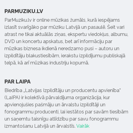
PARMUZIKU.LV
ParMuziku.lv ir online mūzikas žurnāls, kurā iespējams
izlasīt svarīgāko par mūziku Latvijā un pasaulē. Šeit vari
atrast ne tikai aktuālās ziņas, ekspertu viedokļus, albumu,
DVD un koncertu apskatus, bet arī informāciju par
mūzikas biznesa ikdienā neredzamo pusi – autoru un
izpildītāju blakustiesībām, ierakstu izpildījumu publiskajā
telpā, kā arī mūzikas industriju kopumā.
PAR LAIPA
Biedrība „Latvijas Izpildītāju un producentu apvienība”
(LaIPA) ir kolektīvā pārvaldījuma organizācija, kur
apvienojušies pašmāju un ārvalstu izpildītāji un
fonogrammu producenti, lai iestātos par savām tiesībām
un saņemtu taisnīgu atlīdzību par savu fonogrammu
izmantošanu Latvijā un ārvalstīs.
Vairāk