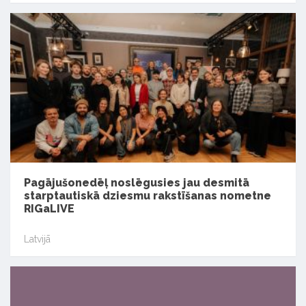
Pagājušonedēļ noslēgusies jau desmitā
starptautiskā dziesmu rakstīšanas nometne
RIGaLIVE
Latvijā