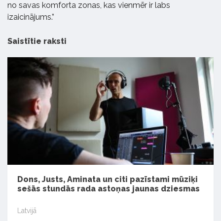
no savas komforta zonas, kas vienmēr ir labs
izaicinājums.”
Saistītie raksti
Dons, Justs, Aminata un citi pazīstami mūziķi
sešās stundās rada astoņas jaunas dziesmas
Latvijā