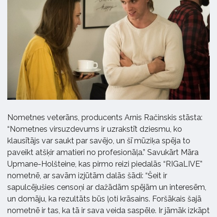
Nometnes veterāns, producents Arnis Račinskis stāsta:
“Nometnes virsuzdevums ir uzrakstīt dziesmu, ko
klausītājs var saukt par savējo, un šī mūziķa spēja to
paveikt atšķir amatieri no profesionāļa.” Savukārt Māra
Upmane-Holšteine, kas pirmo reizi piedalās “RIGaLIVE”
nometnē, ar savām izjūtām dalās šādi: “Šeit ir
sapulcējušies censoņi ar dažādām spējām un interesēm,
un domāju, ka rezultāts būs ļoti krāsains. Foršākais šajā
nometnē ir tas, ka tā ir sava veida saspēle. Ir jāmāk izkāpt