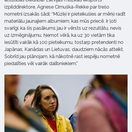
izpilddirektore, Agnese Cimuška-Rekke par trešo
nometni izsakās šādi: “Mūziķi ir pieteikušies ar mērķi radīt
materiālu jaunajiem albumiem, kas mūs priecē. Ir ļoti
svarīgi, ka šis pasākums jau ir vērsts uz rezultātu, nevis
uz izmēģinājumu. Ņemot vērā, ka uz 30 vietām tika
iesūtīti vairāk kā 100 pieteikumu, tostarp pretendenti no
Japānas, Kanādas un Lietuvas, daudziem nācās atteikt.
Šobrīd jau plānojam, kā nākotnē rast iespēju nometnē
piedalīties vēl vairāk dalībniekiem.”