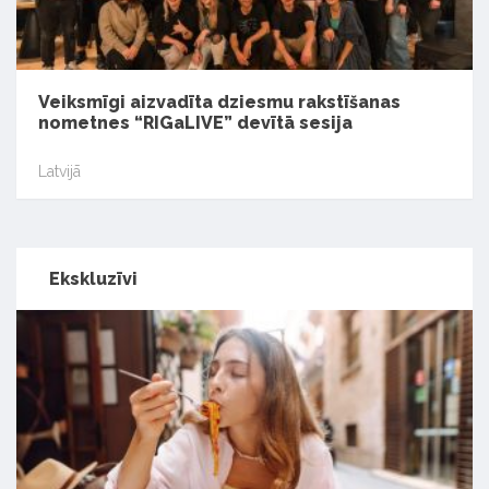
Veiksmīgi aizvadīta dziesmu rakstīšanas
nometnes “RIGaLIVE” devītā sesija
Latvijā
Ekskluzīvi