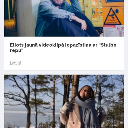
Eliots jaunā videoklipā iepazīstina ar “Stulbo
repu”
Latvijā