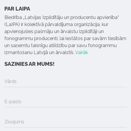
PAR LAIPA
Biedrība „Latvijas Izpildītāju un producentu apvienība”
(LaIPA) ir kolektīvā pārvaldījuma organizācija, kur
apvienojušies pašmāju un ārvalstu izpildītāji un
fonogrammu producenti, lai iestātos par savām tiesībām
un saņemtu taisnīgu atlīdzību par savu fonogrammu
izmantošanu Latvijā un ārvalstīs.
Vairāk
SAZINIES AR MUMS!
Vārds
E-pasts
Ziņojums