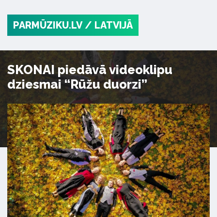
PARMŪZIKU.LV
/ LATVIJĀ
SKONAI piedāvā videoklipu
dziesmai “Rūžu duorzi”