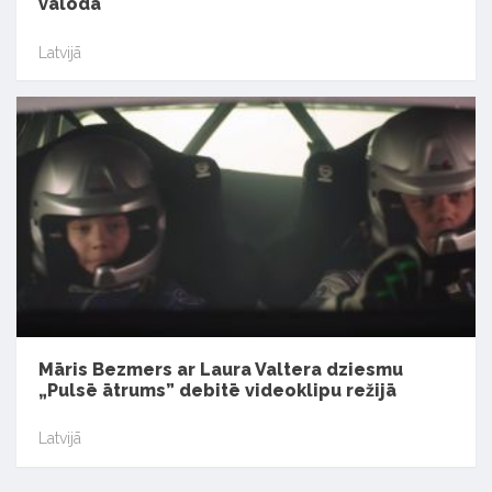
valodā
Latvijā
Māris Bezmers ar Laura Valtera dziesmu
„Pulsē ātrums” debitē videoklipu režijā
Latvijā