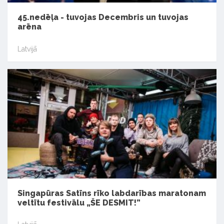
45.nedēļa - tuvojas Decembris un tuvojas
arēna
Latvijā
Singapūras Satīns rīko labdarības maratonam
veltītu festivālu „ŠE DESMIT!”