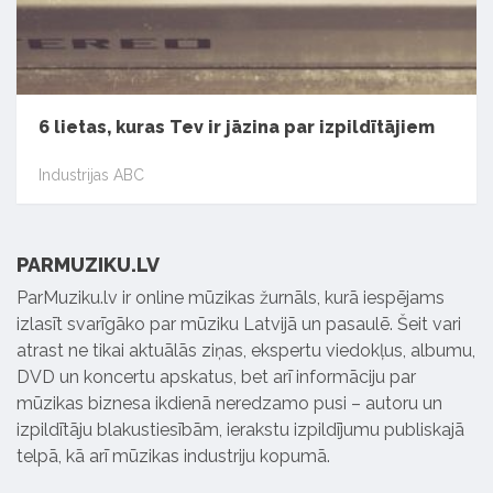
6 lietas, kuras Tev ir jāzina par izpildītājiem
Industrijas ABC
PARMUZIKU.LV
ParMuziku.lv ir online mūzikas žurnāls, kurā iespējams
izlasīt svarīgāko par mūziku Latvijā un pasaulē. Šeit vari
atrast ne tikai aktuālās ziņas, ekspertu viedokļus, albumu,
DVD un koncertu apskatus, bet arī informāciju par
mūzikas biznesa ikdienā neredzamo pusi – autoru un
izpildītāju blakustiesībām, ierakstu izpildījumu publiskajā
telpā, kā arī mūzikas industriju kopumā.