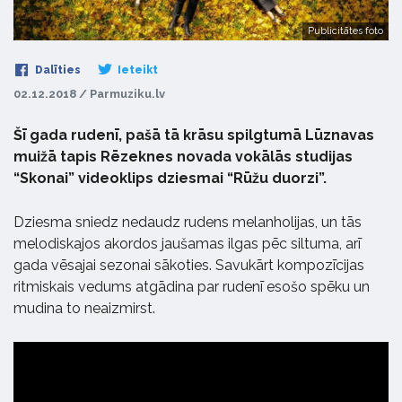
Publicitātes foto
Dalīties
Ieteikt
02.12.2018 / Parmuziku.lv
Šī gada rudenī, pašā tā krāsu spilgtumā Lūznavas
muižā tapis Rēzeknes novada vokālās studijas
“Skonai” videoklips dziesmai “Rūžu duorzi”.
Dziesma sniedz nedaudz rudens melanholijas, un tās
melodiskajos akordos jaušamas ilgas pēc siltuma, arī
gada vēsajai sezonai sākoties. Savukārt kompozīcijas
ritmiskais vedums atgādina par rudenī esošo spēku un
mudina to neaizmirst.