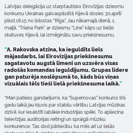
Latvijas delegācija uz starptautisko Eirovīzijas dziesmu
konkursu Ukrainas galvaspilsētā Kijevā dosies 30.aprīlī
plkst.18.15 no lidostas “Rīga”. Jau nākamajā dienā, 1.
maijā, “Triana Park” ar dziesmu “Line” kāps uz lielās
skatuves Kijevā, lai izmēģinātu savu priekšnesumu.
A. Rakovska atzina, ka ieguldīts liels
mājasdarbs, lai Eirovīzijas priekšnesumu
sagatavotu augstā līmenī un uzsvēra visas
radošās komandas ieguldījumu. Grupas līdere
gan paturēja noslēpumā to, kāds būs viņas
vizuālais tēls tieši lielā priekšnesuma laikā.
“Man patiess gandarījums, ka “Supernovas” konkurss trīs
gadu laikā jau kļuvis par stabilu vērtību Latvijas mūzikas
dzīvē, kur iesaistīti labākie industrijas spēki. To apliecina
televīzijas auditorijas reitingi un spraigā mūziķu
konkurence. Tas dod pārliecību, ka mēs arī uz lielās