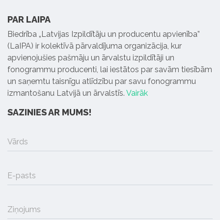
PAR LAIPA
Biedrība „Latvijas Izpildītāju un producentu apvienība”
(LaIPA) ir kolektīvā pārvaldījuma organizācija, kur
apvienojušies pašmāju un ārvalstu izpildītāji un
fonogrammu producenti, lai iestātos par savām tiesībām
un saņemtu taisnīgu atlīdzību par savu fonogrammu
izmantošanu Latvijā un ārvalstīs.
Vairāk
SAZINIES AR MUMS!
Vārds
E-pasts
Ziņojums