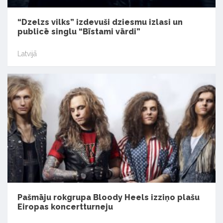
“Dzelzs vilks” izdevuši dziesmu izlasi un
publicē singlu “Bīstami vārdi”
Latvijā
Pašmāju rokgrupa Bloody Heels izziņo plašu
Eiropas koncertturneju