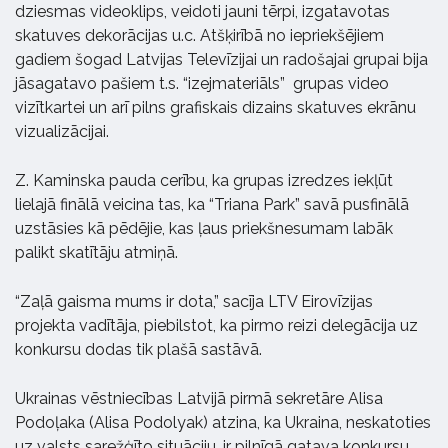
dziesmas videoklips, veidoti jauni tērpi, izgatavotas
skatuves dekorācijas u.c. Atšķirībā no iepriekšējiem
gadiem šogad Latvijas Televīzijai un radošajai grupai bija
jāsagatavo pašiem t.s. “izejmateriāls” grupas video
vizītkartei un arī pilns grafiskais dizains skatuves ekrānu
vizualizācijai.
Z. Kaminska pauda cerību, ka grupas izredzes iekļūt
lielajā finālā veicina tas, ka “Triana Park” savā pusfinālā
uzstāsies kā pēdējie, kas ļaus priekšnesumam labāk
palikt skatītāju atmiņā.
“Zaļā gaisma mums ir dota,” sacīja LTV Eirovīzijas
projekta vadītāja, piebilstot, ka pirmo reizi delegācija uz
konkursu dodas tik plašā sastāvā.
Ukrainas vēstniecības Latvijā pirmā sekretāre Alisa
Podoļaka (Alisa Podolyak) atzina, ka Ukraina, neskatoties
uz valsts sarežģīto situāciju, ir pilnīgā gatava konkursu