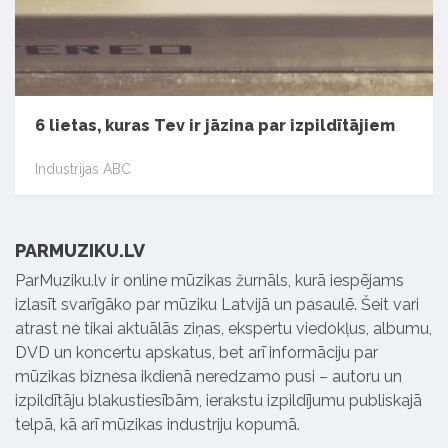
6 lietas, kuras Tev ir jāzina par izpildītājiem
Industrijas ABC
PARMUZIKU.LV
ParMuziku.lv ir online mūzikas žurnāls, kurā iespējams
izlasīt svarīgāko par mūziku Latvijā un pasaulē. Šeit vari
atrast ne tikai aktuālās ziņas, ekspertu viedokļus, albumu,
DVD un koncertu apskatus, bet arī informāciju par
mūzikas biznesa ikdienā neredzamo pusi – autoru un
izpildītāju blakustiesībām, ierakstu izpildījumu publiskajā
telpā, kā arī mūzikas industriju kopumā.