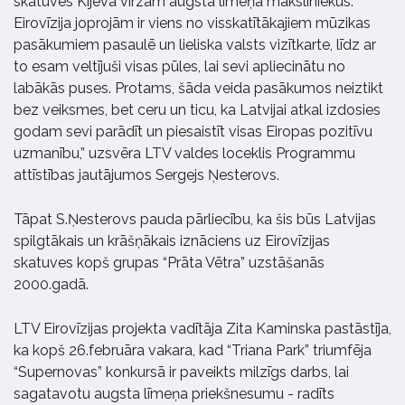
skatuves Kijevā virzām augsta līmeņa māksliniekus.
Eirovīzija joprojām ir viens no visskatītākajiem mūzikas
pasākumiem pasaulē un lieliska valsts vizītkarte, līdz ar
to esam veltījuši visas pūles, lai sevi apliecinātu no
labākās puses. Protams, šāda veida pasākumos neiztikt
bez veiksmes, bet ceru un ticu, ka Latvijai atkal izdosies
godam sevi parādīt un piesaistīt visas Eiropas pozitīvu
uzmanību,” uzsvēra LTV valdes loceklis Programmu
attīstības jautājumos Sergejs Ņesterovs.
Tāpat S.Ņesterovs pauda pārliecību, ka šis būs Latvijas
spilgtākais un krāšņākais iznāciens uz Eirovīzijas
skatuves kopš grupas “Prāta Vētra” uzstāšanās
2000.gadā.
LTV Eirovīzijas projekta vadītāja Zita Kaminska pastāstīja,
ka kopš 26.februāra vakara, kad “Triana Park” triumfēja
“Supernovas” konkursā ir paveikts milzīgs darbs, lai
sagatavotu augsta līmeņa priekšnesumu - radīts