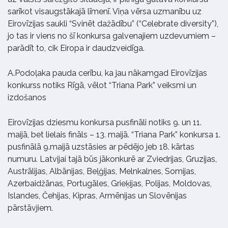
sarīkot visaugstākajā līmenī. Viņa vērsa uzmanību uz
Eirovīzijas saukli “Svinēt dažādību” (“Celebrate diversity”),
jo tas ir viens no šī konkursa galvenajiem uzdevumiem –
parādīt to, cik Eiropa ir daudzveidīga.
A.Podoļaka pauda cerību, ka jau nākamgad Eirovīzijas
konkurss notiks Rīgā, vēlot “Triana Park” veiksmi un
izdošanos
Eirovīzijas dziesmu konkursa pusfināli notiks 9. un 11.
maijā, bet lielais fināls – 13. maijā. “Triana Park” konkursa 1.
pusfinālā 9.maijā uzstāsies ar pēdējo jeb 18. kārtas
numuru. Latvijai tajā būs jākonkurē ar Zviedrijas, Gruzijas,
Austrālijas, Albānijas, Beļģijas, Melnkalnes, Somijas,
Azerbaidžānas, Portugāles, Grieķijas, Polijas, Moldovas,
Islandes, Čehijas, Kipras, Armēnijas un Slovēnijas
pārstāvjiem.