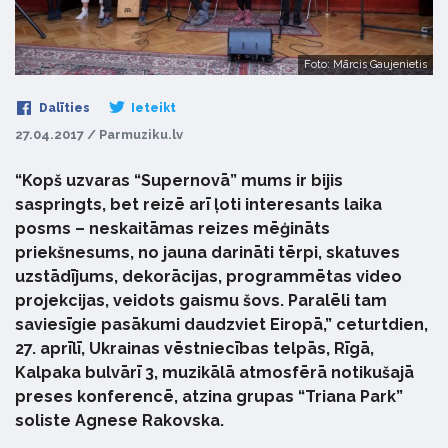
Foto: Mārcis Gaujenietis
Dalīties
Ieteikt
27.04.2017 / Parmuziku.lv
“Kopš uzvaras “Supernovā” mums ir bijis
saspringts, bet reizē arī ļoti interesants laika
posms – neskaitāmas reizes mēģināts
priekšnesums, no jauna darināti tērpi, skatuves
uzstādījums, dekorācijas, programmētas video
projekcijas, veidots gaismu šovs. Paralēli tam
saviesīgie pasākumi daudzviet Eiropā,” ceturtdien,
27. aprīlī, Ukrainas vēstniecības telpās, Rīgā,
Kalpaka bulvārī 3, muzikālā atmosfērā notikušajā
preses konferencē, atzina grupas “Triana Park”
soliste Agnese Rakovska.