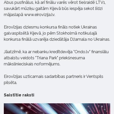
Abus pusfinālus, kā arī finālu varēs vērot tiešraidē LTV1,
savukārt mūziķu gaitām Kijevā būs iespēja sekot līdzi
mājaslapā www.eirovizija.lv.
Eirovīzijas dziesmu konkursa fināls notiek Ukrainas
galvaspilsētā Kijevā, jo pērn Stokholmā notikušajā
konkursa finālā uzvarēja dziedātāja Džamala no Ukrainas.
Jāatzīmē, ka ar nebanku kredītdevēja "Ondo.lv" finansiālu
atbalstu veidots "Triana Park" priekšnesuma
mākslinieciskais noformējums.
Eirovīzijas uzticamais sadarbības partneris ir Ventspils
pilsēta.
Saistītie raksti