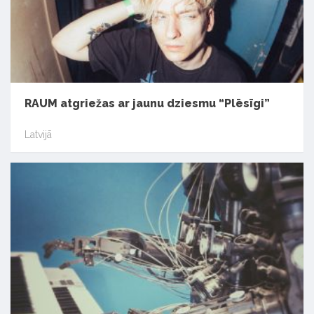
RAUM atgriežas ar jaunu dziesmu “Plēsīgi”
Latvijā