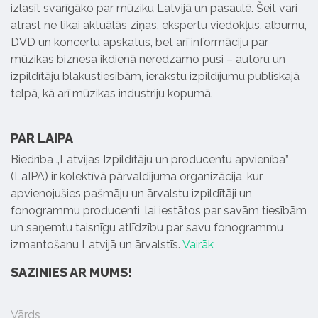
izlasīt svarīgāko par mūziku Latvijā un pasaulē. Šeit vari
atrast ne tikai aktuālās ziņas, ekspertu viedokļus, albumu,
DVD un koncertu apskatus, bet arī informāciju par
mūzikas biznesa ikdienā neredzamo pusi – autoru un
izpildītāju blakustiesībām, ierakstu izpildījumu publiskajā
telpā, kā arī mūzikas industriju kopumā.
PAR LAIPA
Biedrība „Latvijas Izpildītāju un producentu apvienība”
(LaIPA) ir kolektīvā pārvaldījuma organizācija, kur
apvienojušies pašmāju un ārvalstu izpildītāji un
fonogrammu producenti, lai iestātos par savām tiesībām
un saņemtu taisnīgu atlīdzību par savu fonogrammu
izmantošanu Latvijā un ārvalstīs.
Vairāk
SAZINIES AR MUMS!
Vārds