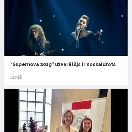
“Supernova 2019” uzvarētājs ir noskaidrots
Latvijā