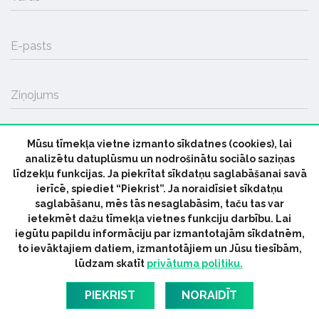
E-pasts
Ziņojums
Mūsu tīmekļa vietne izmanto sīkdatnes (cookies), lai
SŪTĪT
analizētu datuplūsmu un nodrošinātu sociālo saziņas
līdzekļu funkcijas. Ja piekrītat sīkdatņu saglabāšanai savā
ierīcē, spiediet “Piekrist”. Ja noraidīsiet sīkdatņu
saglabāšanu, mēs tās nesaglabāsim, taču tas var
ietekmēt dažu tīmekļa vietnes funkciju darbību. Lai
iegūtu papildu informāciju par izmantotajām sīkdatnēm,
© 2026 parmuziku.lv, visas tiesības paturētas
to ievāktajiem datiem, izmantotājiem un Jūsu tiesībām,
lūdzam skatīt
privātuma politiku.
RSS:
ParMuziku.lv
Mūzikas Ziņas
Industrijas Ziņas
Industrijas ABC
Mūzika Biznesam
Latvijas oficiālais
PIEKRIST
NORAIDĪT
dziesmu TOPS
RIGaLIVE