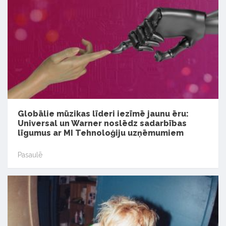
Globālie mūzikas līderi iezīmē jaunu ēru:
Universal un Warner noslēdz sadarbības
līgumus ar MI Tehnoloģiju uzņēmumiem
Pasaulē