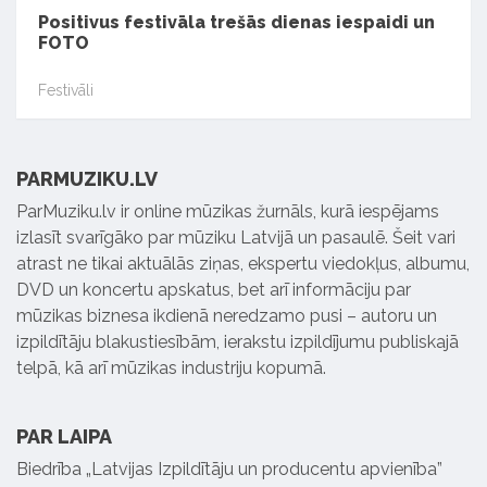
Positivus festivāla trešās dienas iespaidi un
FOTO
Festivāli
PARMUZIKU.LV
ParMuziku.lv ir online mūzikas žurnāls, kurā iespējams
izlasīt svarīgāko par mūziku Latvijā un pasaulē. Šeit vari
atrast ne tikai aktuālās ziņas, ekspertu viedokļus, albumu,
DVD un koncertu apskatus, bet arī informāciju par
mūzikas biznesa ikdienā neredzamo pusi – autoru un
izpildītāju blakustiesībām, ierakstu izpildījumu publiskajā
telpā, kā arī mūzikas industriju kopumā.
PAR LAIPA
Biedrība „Latvijas Izpildītāju un producentu apvienība”