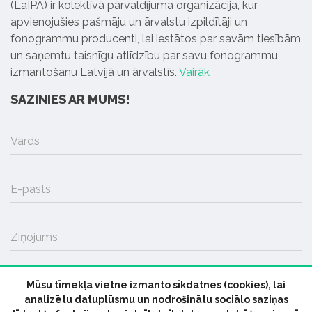
(LaIPA) ir kolektīvā pārvaldījuma organizācija, kur
apvienojušies pašmāju un ārvalstu izpildītāji un
fonogrammu producenti, lai iestātos par savām tiesībām
un saņemtu taisnīgu atlīdzību par savu fonogrammu
izmantošanu Latvijā un ārvalstīs.
Vairāk
SAZINIES AR MUMS!
Vārds
E-pasts
Ziņojums
Mūsu tīmekļa vietne izmanto sīkdatnes (cookies), lai
SŪTĪT
analizētu datuplūsmu un nodrošinātu sociālo saziņas