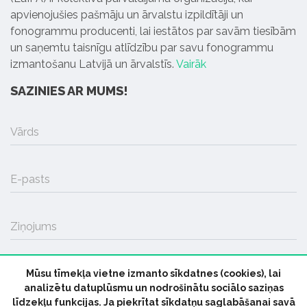
apvienojušies pašmāju un ārvalstu izpildītāji un
fonogrammu producenti, lai iestātos par savām tiesībām
un saņemtu taisnīgu atlīdzību par savu fonogrammu
izmantošanu Latvijā un ārvalstīs.
Vairāk
SAZINIES AR MUMS!
Vārds
E-pasts
Ziņojums
Mūsu tīmekļa vietne izmanto sīkdatnes (cookies), lai
SŪTĪT
analizētu datuplūsmu un nodrošinātu sociālo saziņas
līdzekļu funkcijas. Ja piekrītat sīkdatņu saglabāšanai savā