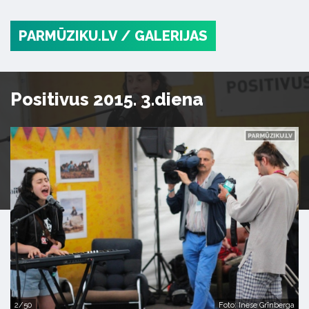
PARMŪZIKU.LV
/ GALERIJAS
Positivus 2015. 3.diena
2/50
Foto: Inese Grīnberga