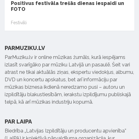
Positivus festivāla trešās dienas iespaidi un
FOTO
Festivāli
PARMUZIKU.LV
ParMuziku.lv ir online mūzikas žurnāls, kurā iespējams
izlasīt svarīgāko par mūziku Latvijā un pasaulē. Šeit vari
atrast ne tikai aktuālās ziņas, ekspertu viedokļus, albumu,
DVD un koncertu apskatus, bet arī informāciju par
mūzikas biznesa ikdienā neredzamo pusi – autoru un
izpildītāju blakustiesībām, ierakstu izpildījumu publiskajā
telpā, kā arī mūzikas industriju kopumā.
PAR LAIPA
Biedrība „Latvijas Izpildītāju un producentu apvienība”
(LaIPA) ir kolektīvā pārvaldījuma organizācija, kur