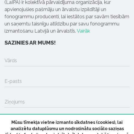
(LaIPA) ir kolektīvā pārvaldījuma organizācija, kur
apvienojušies pašmāju un ārvalstu izpildītāji un
fonogrammu producenti, lai iestātos par savām tiesībām
un saņemtu taisnīgu atlīdzību par savu fonogrammu
izmantošanu Latvijā un ārvalstīs.
Vairāk
SAZINIES AR MUMS!
Vārds
E-pasts
Ziņojums
Mūsu tīmekļa vietne izmanto sīkdatnes (cookies), lai
SŪTĪT
analizētu datuplūsmu un nodrošinātu sociālo saziņas