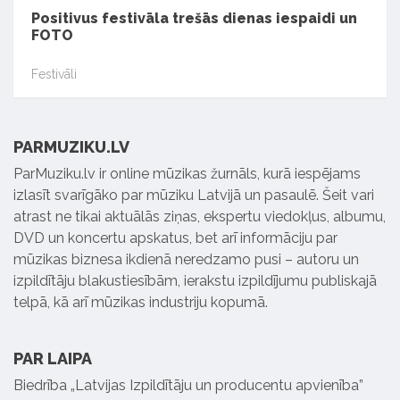
Positivus festivāla trešās dienas iespaidi un
FOTO
Festivāli
PARMUZIKU.LV
ParMuziku.lv ir online mūzikas žurnāls, kurā iespējams
izlasīt svarīgāko par mūziku Latvijā un pasaulē. Šeit vari
atrast ne tikai aktuālās ziņas, ekspertu viedokļus, albumu,
DVD un koncertu apskatus, bet arī informāciju par
mūzikas biznesa ikdienā neredzamo pusi – autoru un
izpildītāju blakustiesībām, ierakstu izpildījumu publiskajā
telpā, kā arī mūzikas industriju kopumā.
PAR LAIPA
Biedrība „Latvijas Izpildītāju un producentu apvienība”