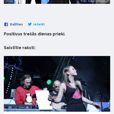
37/50
Foto: Inese Grīnberga
Dalīties
Ieteikt
Positivus trešās dienas prieki.
Saistītie raksti: