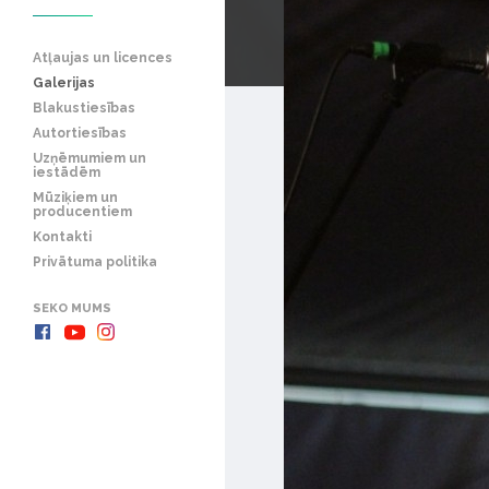
Atļaujas un licences
Galerijas
Blakustiesības
Autortiesības
Uzņēmumiem un
iestādēm
Mūziķiem un
producentiem
Kontakti
Privātuma politika
SEKO MUMS