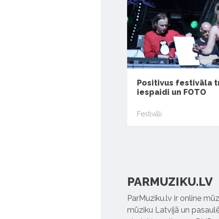
Positivus festivāla 
iespaidi un FOTO
Festivāli
PARMUZIKU.LV
ParMuziku.lv ir online mūz
mūziku Latvijā un pasaulē. 