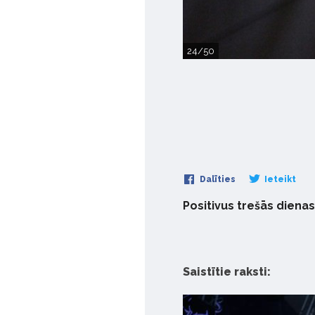
24/50
Dalīties
Ieteikt
Positivus trešās dienas 
Saistītie raksti: