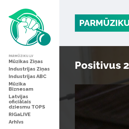
PARMŪZIKU
PARMŪZIKU.LV
Mūzikas Ziņas
Positivus 
Industrijas Ziņas
Industrijas ABC
Mūzika
Biznesam
Latvijas
oficiālais
dziesmu TOPS
RIGaLIVE
Arhīvs