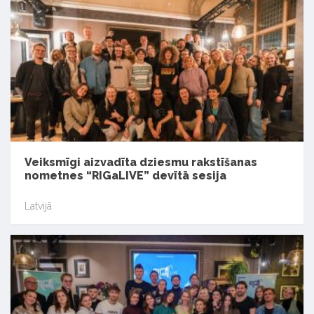
Veiksmīgi aizvadīta dziesmu rakstīšanas
nometnes “RIGaLIVE” devītā sesija
Latvijā