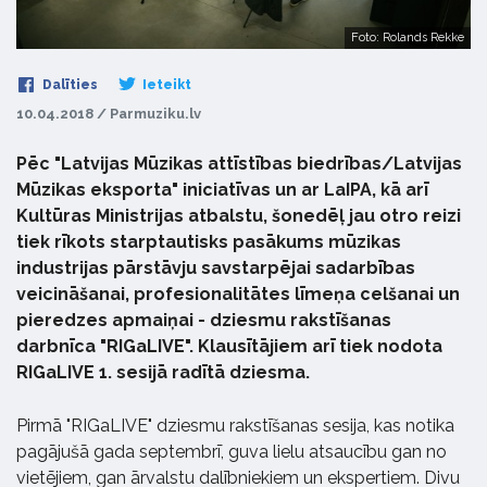
Foto: Rolands Rekke
Dalīties
Ieteikt
10.04.2018 / Parmuziku.lv
Pēc "Latvijas Mūzikas attīstības biedrības/Latvijas
Mūzikas eksporta" iniciatīvas un ar LaIPA, kā arī
Kultūras Ministrijas atbalstu, šonedēļ jau otro reizi
tiek rīkots starptautisks pasākums mūzikas
industrijas pārstāvju savstarpējai sadarbības
veicināšanai, profesionalitātes līmeņa celšanai un
pieredzes apmaiņai - dziesmu rakstīšanas
darbnīca "RIGaLIVE". Klausītājiem arī tiek nodota
RIGaLIVE 1. sesijā radītā dziesma.
Pirmā "RIGaLIVE" dziesmu rakstīšanas sesija, kas notika
pagājušā gada septembrī, guva lielu atsaucību gan no
vietējiem, gan ārvalstu dalībniekiem un ekspertiem. Divu