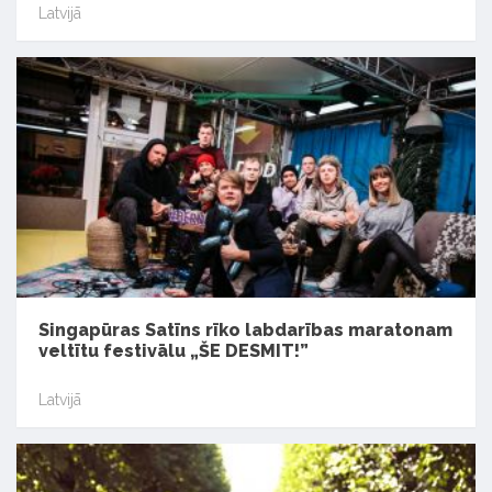
Latvijā
Singapūras Satīns rīko labdarības maratonam
veltītu festivālu „ŠE DESMIT!”
Latvijā