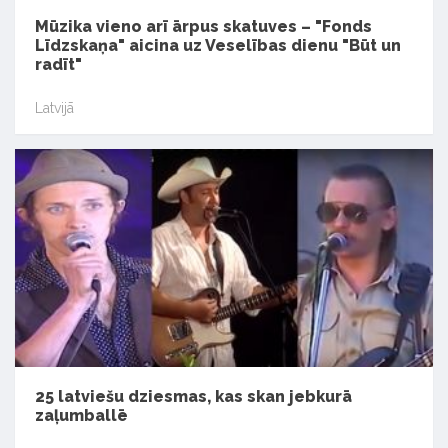
Mūzika vieno arī ārpus skatuves – "Fonds
Līdzskaņa" aicina uz Veselības dienu "Būt un
radīt"
Latvijā
25 latviešu dziesmas, kas skan jebkurā
zaļumballē