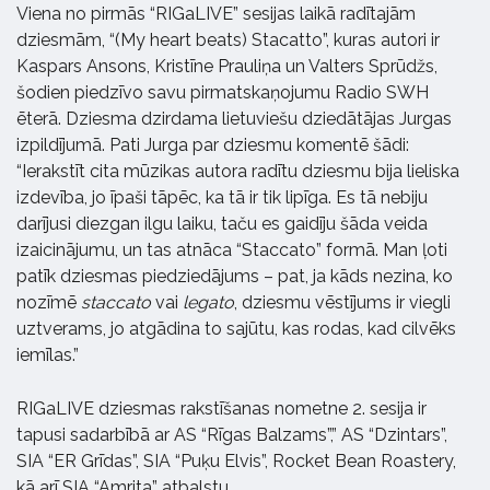
Viena no pirmās “RIGaLIVE” sesijas laikā radītajām
dziesmām, “(My heart beats) Stacatto”, kuras autori ir
Kaspars Ansons, Kristīne Prauliņa un Valters Sprūdžs,
šodien piedzīvo savu pirmatskaņojumu Radio SWH
ēterā. Dziesma dzirdama lietuviešu dziedātājas Jurgas
izpildījumā. Pati Jurga par dziesmu komentē šādi:
“Ierakstīt cita mūzikas autora radītu dziesmu bija lieliska
izdevība, jo īpaši tāpēc, ka tā ir tik lipīga. Es tā nebiju
darījusi diezgan ilgu laiku, taču es gaidīju šāda veida
izaicinājumu, un tas atnāca “Staccato” formā. Man ļoti
patīk dziesmas piedziedājums – pat, ja kāds nezina, ko
nozīmē
staccato
vai
legato
, dziesmu vēstījums ir viegli
uztverams, jo atgādina to sajūtu, kas rodas, kad cilvēks
iemīlas.”
RIGaLIVE dziesmas rakstīšanas nometne 2. sesija ir
tapusi sadarbībā ar AS “Rīgas Balzams”,” AS “Dzintars”,
SIA “ER Grīdas”, SIA “Puķu Elvis”, Rocket Bean Roastery,
kā arī SIA “Amrita” atbalstu.