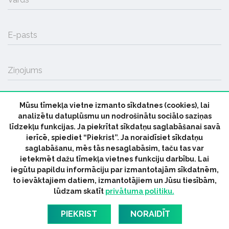
E-pasts
Ziņojums
Mūsu tīmekļa vietne izmanto sīkdatnes (cookies), lai
SŪTĪT
analizētu datuplūsmu un nodrošinātu sociālo saziņas
līdzekļu funkcijas. Ja piekrītat sīkdatņu saglabāšanai savā
ierīcē, spiediet “Piekrist”. Ja noraidīsiet sīkdatņu
saglabāšanu, mēs tās nesaglabāsim, taču tas var
ietekmēt dažu tīmekļa vietnes funkciju darbību. Lai
iegūtu papildu informāciju par izmantotajām sīkdatnēm,
© 2026 parmuziku.lv, visas tiesības paturētas
to ievāktajiem datiem, izmantotājiem un Jūsu tiesībām,
lūdzam skatīt
privātuma politiku.
RSS:
ParMuziku.lv
Mūzikas Ziņas
Industrijas Ziņas
Industrijas ABC
Mūzika Biznesam
Latvijas oficiālais
PIEKRIST
NORAIDĪT
dziesmu TOPS
RIGaLIVE