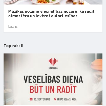
Mūzikas nozīme viesmīlības nozarē: kā radīt
atmosfēru un ievērot autortiesības
Latvijā
Top raksti