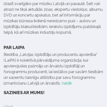
izlasīt svarīgāko par mūziku Latvijā un pasaulē. Šeit vari
atrast ne tikai aktuālās ziņas, ekspertu viedokļus, albumu,
DVD un koncertu apskatus, bet arī informāciju par
mūzikas biznesa ikdienā neredzamo pusi – autoru un
izpildītāju blakustiesībām, ierakstu izpildījumu publiskajā
telpā, kā arī mūzikas industriju kopumā.
PAR LAIPA
Biedrība „Latvijas Izpildītāju un producentu apvienība”
(LaIPA) ir kolektīvā pārvaldījuma organizācija, kur
apvienojušies pašmāju un ārvalstu izpildītāji un
fonogrammu producenti, lai iestātos par savām tiesībām
un saņemtu taisnīgu atlīdzību par savu fonogrammu
izmantošanu Latvijā un ārvalstīs.
Vairāk
SAZINIES AR MUMS!
Vārds