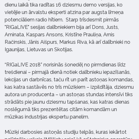
dienu laikā tika radītas 16 dziesmu demo versijas, ko
vietējie un ārvalstu eksperti atzina par augsta līmeņa
potenciāliem radio hītiem.
Starp trīsdesmit pirmās
"RIGaLIVE" sesijas dalībniekiem bija arī Dons, Justs,
Aminata, Kaspars Ansons, Kristīne Prauliņa, Arnis
Račinskis, Jānis Aišpurs, Markus Riva, kā arī dalībnieki no
Igaunijas, Lietuvas un Skotijas.
“RIGaLIVE 2018” norisinās šonedēļ no pirmdienas līdz
trešdienai – pirmajā dienā notiek dalībnieku iepazīšanās,
lekcijas un darbnīcas, taču rīt un parīt astoņas komandas,
kas katra sastāvēs no trīs mūziķiem – izpildītāja, dziesmu
autora un producenta – un astoņas stundas intensīvi tiks
strādāts pie jaunu dziesmu tapšanas, kas katras dienas
noslēgumā tiks prezentētas citām komandām un
mūzikas industrijas ekspertu panelim.
Mūziķi darbosies astoņās studiju telpās, kuras iekārtot