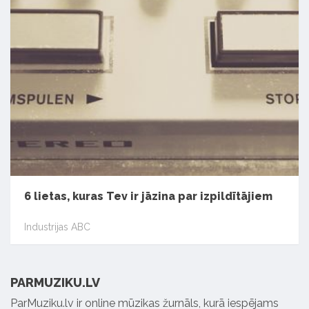
6 lietas, kuras Tev ir jāzina par izpildītājiem
Industrijas ABC
PARMUZIKU.LV
ParMuziku.lv ir online mūzikas žurnāls, kurā iespējams