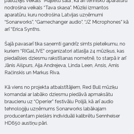
palīdzējis veikals “Mājlietu sala”, kā arī tehnisko aparatūru
nodrošina veikals “Tava skaņa”. Mūziķi izmantos
aparatūru, kuru nodrošina Latvijas uzņēmumi
“Sonarworks”, “Gamechanger audio”, “JZ Microphones” kā
arī “Erica Synths.
Šajā pavasarī tika saņemti gandrīz simts pieteikumu, no
kuriem “RIGaLIVE” organizatori atlasīja 24 mūziķus, kas
piedalīsies dziesmu rakstīšanas nometnē, to starpā ir arī
Jānis Aišpurs, Aija Andrejeva, Linda Leen, Ansis, Arnis
Račinskis un Markus Riva.
Kā viens no projekta atbalstītājiem, Red Bull mūziķu
komandai ar labāko dziesmu piedāvā apmaksātu
braucienu uz “Open’er” festivālu Polijā, kā arī audio
tehnoloģiju uzņēmums Sonarworks labākajam
producentam piešķirs individuāli kalibrētu Sennheiser
HD650 austiņu pāri.