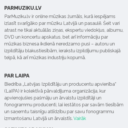
PARMUZIKU.LV
ParMuziku.lv ir online mūzikas žurnāls, kurā iespējams
izlasīt svarīgāko par mūziku Latvijā un pasaulē. Šeit vari
atrast ne tikai aktuālās ziņas, ekspertu viedokļus, albumu,
DVD un koncertu apskatus, bet arī informāciju par
mūzikas biznesa ikdienā neredzamo pusi – autoru un
izpildītāju blakustiesībām, ierakstu izpildījumu publiskajā
telpā, kā arī mūzikas industriju kopumā.
PAR LAIPA
Biedrība „Latvijas Izpildītāju un producentu apvienība”
(LaIPA) ir kolektīvā pārvaldījuma organizācija, kur
apvienojušies pašmāju un ārvalstu izpildītāji un
fonogrammu producenti, lai iestātos par savām tiesībām
un saņemtu taisnīgu atlīdzību par savu fonogrammu
izmantošanu Latvijā un ārvalstīs.
Vairāk