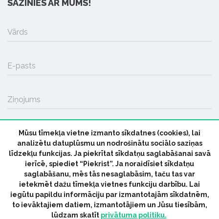
SAZINIES AR MUMS!
Vārds
E-pasts
Ziņojums
Mūsu tīmekļa vietne izmanto sīkdatnes (cookies), lai
SŪTĪT
analizētu datuplūsmu un nodrošinātu sociālo saziņas
līdzekļu funkcijas. Ja piekrītat sīkdatņu saglabāšanai savā
ierīcē, spiediet “Piekrist”. Ja noraidīsiet sīkdatņu
saglabāšanu, mēs tās nesaglabāsim, taču tas var
ietekmēt dažu tīmekļa vietnes funkciju darbību. Lai
iegūtu papildu informāciju par izmantotajām sīkdatnēm,
© 2026 parmuziku.lv, visas tiesības paturētas
to ievāktajiem datiem, izmantotājiem un Jūsu tiesībām,
lūdzam skatīt
privātuma politiku.
RSS:
ParMuziku.lv
Mūzikas Ziņas
Industrijas Ziņas