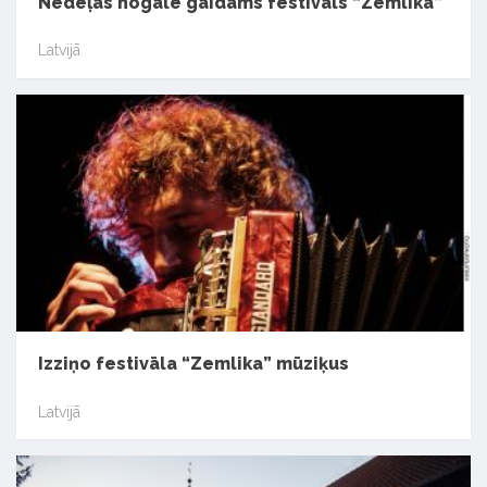
Nedēļas nogalē gaidāms festivāls “Zemlika”
Latvijā
Izziņo festivāla “Zemlika” mūziķus
Latvijā