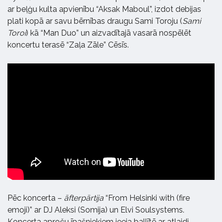
ar beļģu kulta apvienību “Aksak Maboul”, izdot debijas
plati kopā ar savu bērnības draugu Sami Toroju (
Sami
Toroi
) kā “Man Duo” un aizvadītajā vasarā nospēlēt
koncertu terasē “Zaļa Zāle” Cēsīs.
Pēc koncerta –
āfterpārtija
“From Helsinki with (fire
emoji)” ar DJ Aleksi (Somija) un Elvi Soulsystems.
Koncerta aproču īpašniekiem ieeja ballītē ar atlaidi.