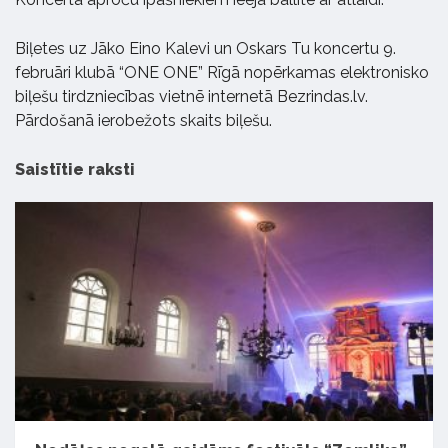
Biļetes uz Jāko Eino Kalevi un Oskars Tu koncertu 9.
februāri klubā “ONE ONE” Rīgā nopērkamas elektronisko
biļešu tirdzniecības vietnē internetā Bezrindas.lv.
Pārdošanā ierobežots skaits biļešu.
Saistītie raksti