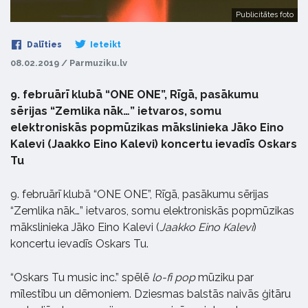
Publicitātes foto
Dalīties
Ieteikt
08.02.2019 / Parmuziku.lv
9. februārī klubā “ONE ONE”, Rīgā, pasākumu
sērijas “Zemlika nāk…” ietvaros, somu
elektroniskās popmūzikas mākslinieka Jāko Eino
Kalevi (Jaakko Eino Kalevi) koncertu ievadīs Oskars
Tu
9. februārī klubā “ONE ONE”, Rīgā, pasākumu sērijas
“Zemlika nāk…” ietvaros, somu elektroniskās popmūzikas
mākslinieka Jāko Eino Kalevi (
Jaakko Eino Kalevi
)
koncertu ievadīs Oskars Tu.
“Oskars Tu music inc.” spēlē
lo-fi pop
mūziku par
mīlestību un dēmoniem. Dziesmas balstās naivās ģitāru