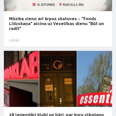
Mūzika vieno arī ārpus skatuves – "Fonds
Līdzskaņa" aicina uz Veselības dienu "Būt un
radīt"
Latvijā
28 leģendāri klubi un bāri, par kuru slēgšanu