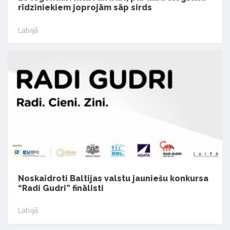
rīdziniekiem joprojām sāp sirds
Latvijā
Noskaidroti Baltijas valstu jauniešu konkursa
“Radi Gudri” finālisti
Latvijā