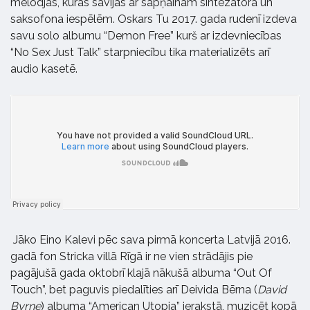
melodjās, kuras savijas ar sapņainām sintezatora un
saksofona iespēlēm. Oskars Tu 2017. gada rudenī izdeva
savu solo albumu “Demon Free” kurš ar izdevniecības
“No Sex Just Talk” starpniecību tika materializēts arī
audio kasetē.
Jāko Eino Kalevi pēc sava pirmā koncerta Latvijā 2016.
gadā fon Stricka villā Rīgā ir ne vien strādājis pie
pagājušā gada oktobrī klajā nākušā albuma “Out Of
Touch”, bet paguvis piedalīties arī Deivida Bērna (
David
Byrne
) albuma “American Utopia” ierakstā, muzicēt kopā