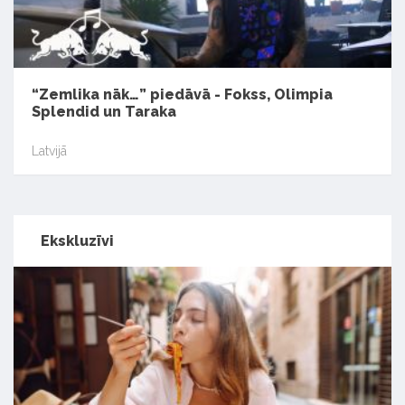
“Zemlika nāk…” piedāvā - Fokss, Olimpia
Splendid un Taraka
Latvijā
Ekskluzīvi