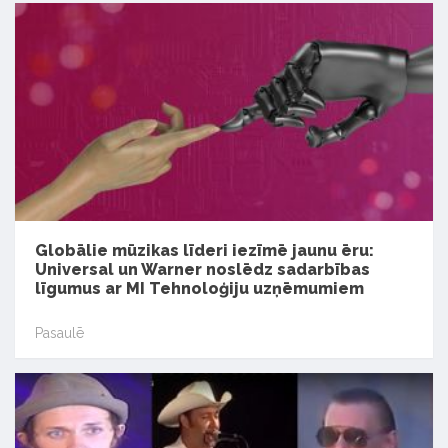
Globālie mūzikas līderi iezīmē jaunu ēru:
Universal un Warner noslēdz sadarbības
līgumus ar MI Tehnoloģiju uzņēmumiem
Pasaulē