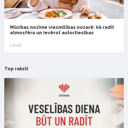
Mūzikas nozīme viesmīlības nozarē: kā radīt
atmosfēru un ievērot autortiesības
Latvijā
Top raksti