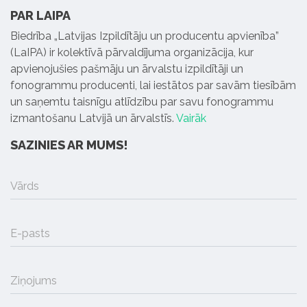
PAR LAIPA
Biedrība „Latvijas Izpildītāju un producentu apvienība”
(LaIPA) ir kolektīvā pārvaldījuma organizācija, kur
apvienojušies pašmāju un ārvalstu izpildītāji un
fonogrammu producenti, lai iestātos par savām tiesībām
un saņemtu taisnīgu atlīdzību par savu fonogrammu
izmantošanu Latvijā un ārvalstīs.
Vairāk
SAZINIES AR MUMS!
Vārds
E-pasts
Ziņojums