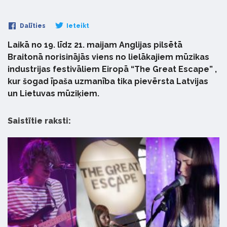
Dalīties
Ieteikt
Laikā no 19. līdz 21. maijam Anglijas pilsētā
Braitonā norisinājās viens no lielākajiem mūzikas
industrijas festivāliem Eiropā “The Great Escape” ,
kur šogad īpaša uzmanība tika pievērsta Latvijas
un Lietuvas mūziķiem.
Saistītie raksti: