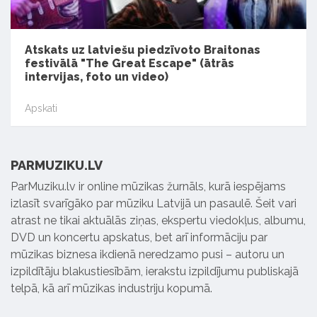
Atskats uz latviešu piedzīvoto Braitonas
festivālā "The Great Escape" (ātrās
intervijas, foto un video)
Apskati
PARMUZIKU.LV
ParMuziku.lv ir online mūzikas žurnāls, kurā iespējams
izlasīt svarīgāko par mūziku Latvijā un pasaulē. Šeit vari
atrast ne tikai aktuālās ziņas, ekspertu viedokļus, albumu,
DVD un koncertu apskatus, bet arī informāciju par
mūzikas biznesa ikdienā neredzamo pusi – autoru un
izpildītāju blakustiesībām, ierakstu izpildījumu publiskajā
telpā, kā arī mūzikas industriju kopumā.