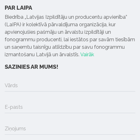
PAR LAIPA
Biedrība „Latvijas Izpildītāju un producentu apvienība”
(LaIPA) ir kolektīvā pārvaldījuma organizācija, kur
apvienojušies pašmāju un ārvalstu izpildītāji un
fonogrammu producenti, lai iestātos par savām tiesībām
un saņemtu taisnīgu atlīdzību par savu fonogrammu
izmantošanu Latvijā un ārvalstīs.
Vairāk
SAZINIES AR MUMS!
Vārds
E-pasts
Ziņojums