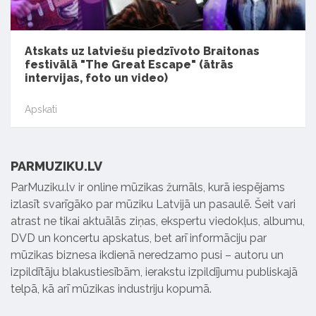
Atskats uz latviešu piedzīvoto Braitonas
festivālā "The Great Escape" (ātrās
intervijas, foto un video)
Apskati
PARMUZIKU.LV
ParMuziku.lv ir online mūzikas žurnāls, kurā iespējams
izlasīt svarīgāko par mūziku Latvijā un pasaulē. Šeit vari
atrast ne tikai aktuālās ziņas, ekspertu viedokļus, albumu,
DVD un koncertu apskatus, bet arī informāciju par
mūzikas biznesa ikdienā neredzamo pusi – autoru un
izpildītāju blakustiesībām, ierakstu izpildījumu publiskajā
telpā, kā arī mūzikas industriju kopumā.