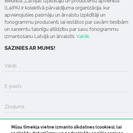
Biedrība „Latvijas Izpildītāju un producentu apvienība”
(LaIPA) ir kolektīvā pārvaldījuma organizācija, kur
apvienojušies pašmāju un ārvalstu izpildītāji un
fonogrammu producenti, lai iestātos par savām tiesībām
un saņemtu taisnīgu atlīdzību par savu fonogrammu
izmantošanu Latvijā un ārvalstīs.
Vairāk
SAZINIES AR MUMS!
Vārds
E-pasts
Ziņojums
Mūsu tīmekļa vietne izmanto sīkdatnes (cookies), lai
SŪTĪT