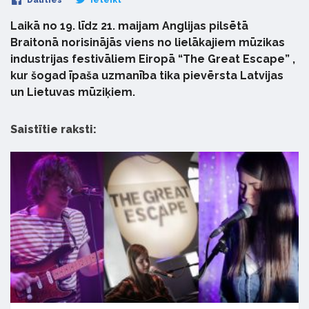
Dalīties
Ieteikt
Laikā no 19. līdz 21. maijam Anglijas pilsētā
Braitonā norisinājās viens no lielākajiem mūzikas
industrijas festivāliem Eiropā “The Great Escape” ,
kur šogad īpaša uzmanība tika pievērsta Latvijas
un Lietuvas mūziķiem.
Saistītie raksti: