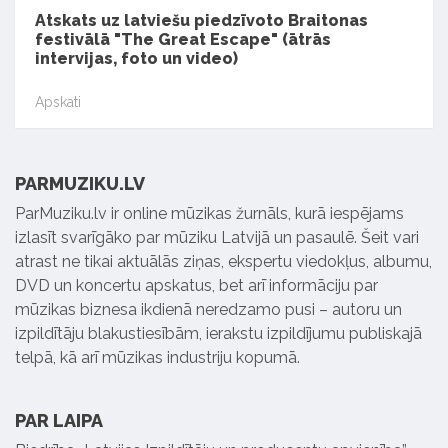
Atskats uz latviešu piedzīvoto Braitonas
festivālā "The Great Escape" (ātrās
intervijas, foto un video)
Apskati
PARMUZIKU.LV
ParMuziku.lv ir online mūzikas žurnāls, kurā iespējams
izlasīt svarīgāko par mūziku Latvijā un pasaulē. Šeit vari
atrast ne tikai aktuālās ziņas, ekspertu viedokļus, albumu,
DVD un koncertu apskatus, bet arī informāciju par
mūzikas biznesa ikdienā neredzamo pusi – autoru un
izpildītāju blakustiesībām, ierakstu izpildījumu publiskajā
telpā, kā arī mūzikas industriju kopumā.
PAR LAIPA