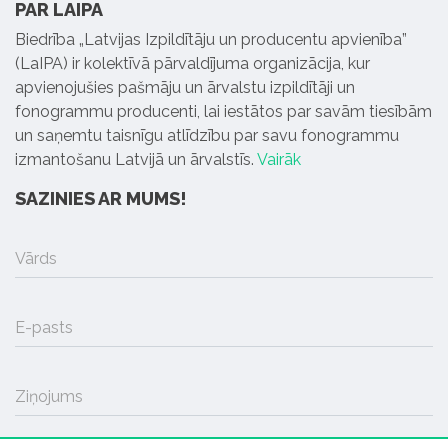
PAR LAIPA
Biedrība „Latvijas Izpildītāju un producentu apvienība”
(LaIPA) ir kolektīvā pārvaldījuma organizācija, kur
apvienojušies pašmāju un ārvalstu izpildītāji un
fonogrammu producenti, lai iestātos par savām tiesībām
un saņemtu taisnīgu atlīdzību par savu fonogrammu
izmantošanu Latvijā un ārvalstīs.
Vairāk
SAZINIES AR MUMS!
Vārds
E-pasts
Ziņojums