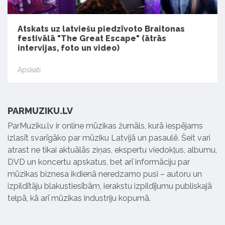
Atskats uz latviešu piedzīvoto Braitonas
festivālā "The Great Escape" (ātrās
intervijas, foto un video)
Apskati
PARMUZIKU.LV
ParMuziku.lv ir online mūzikas žurnāls, kurā iespējams
izlasīt svarīgāko par mūziku Latvijā un pasaulē. Šeit vari
atrast ne tikai aktuālās ziņas, ekspertu viedokļus, albumu,
DVD un koncertu apskatus, bet arī informāciju par
mūzikas biznesa ikdienā neredzamo pusi – autoru un
izpildītāju blakustiesībām, ierakstu izpildījumu publiskajā
telpā, kā arī mūzikas industriju kopumā.