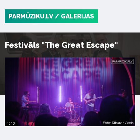
PARMŪZIKU.LV
/ GALERIJAS
Festivāls "The Great Escape"
45/50
Foto: Rihards Gecis