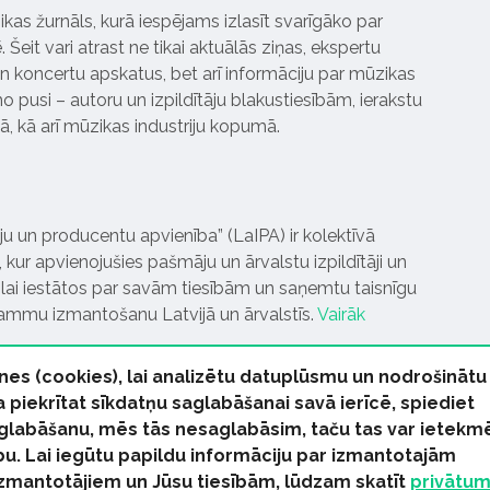
ikas žurnāls, kurā iespējams izlasīt svarīgāko par
Šeit vari atrast ne tikai aktuālās ziņas, ekspertu
 koncertu apskatus, bet arī informāciju par mūzikas
 pusi – autoru un izpildītāju blakustiesībām, ierakstu
pā, kā arī mūzikas industriju kopumā.
tāju un producentu apvienība” (LaIPA) ir kolektīvā
 kur apvienojušies pašmāju un ārvalstu izpildītāji un
ai iestātos par savām tiesībām un saņemtu taisnīgu
rammu izmantošanu Latvijā un ārvalstīs.
Vairāk
nes (cookies), lai analizētu datuplūsmu un nodrošinātu
Ja piekrītat sīkdatņu saglabāšanai savā ierīcē, spiediet
 saglabāšanu, mēs tās nesaglabāsim, taču tas var ietekm
bu. Lai iegūtu papildu informāciju par izmantotajām
s tiesības paturētas
izmantotājiem un Jūsu tiesībām, lūdzam skatīt
privātu