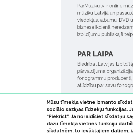
ParMuziku.lv ir online mūz
mūziku Latvijā un pasaulē. 
viedokļus, albumu, DVD un
biznesa ikdienā neredzamo
izpildījumu publiskajā tel
PAR LAIPA
Biedrība „Latvijas Izpildī
pārvaldījuma organizācija,
fonogrammu producenti, l
atlīdzību par savu fonog
Mūsu tīmekļa vietne izmanto sīkdat
sociālo saziņas līdzekļu funkcijas. 
“Piekrist”. Ja noraidīsiet sīkdatņu
dažu tīmekļa vietnes funkciju darbī
© 2026 parmuziku.lv, visa
sīkdatnēm, to ievāktajiem datiem, 