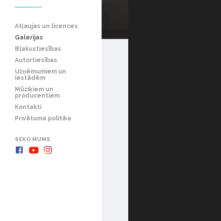
Atļaujas un licences
Galerijas
Blakustiesības
Autortiesības
Uzņēmumiem un
iestādēm
Mūziķiem un
producentiem
Kontakti
Privātuma politika
SEKO MUMS