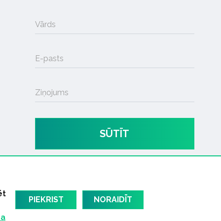
Vārds
E-pasts
Ziņojums
SŪTĪT
ēt
PIEKRIST
NORAIDĪT
ma