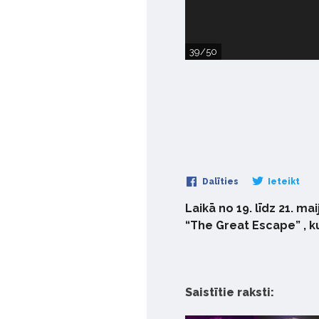
39/50
Dalīties
Ieteikt
Laikā no 19. līdz 21. m
“The Great Escape” , k
Saistītie raksti: