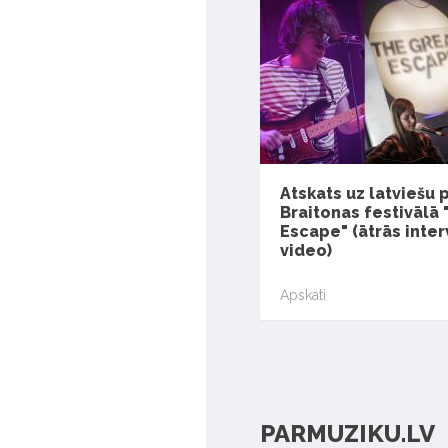
Atskats uz latviešu 
Braitonas festivālā
Escape" (ātrās interv
video)
Apskati
PARMUZIKU.LV