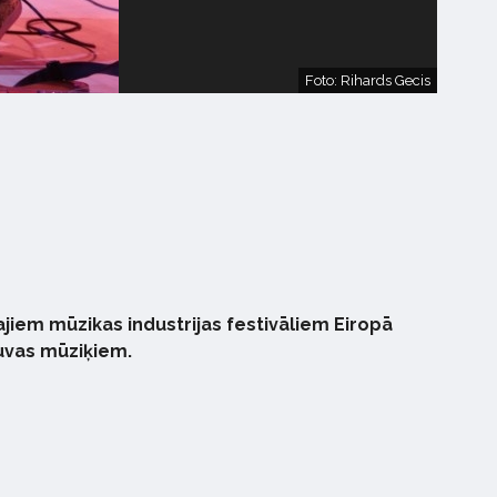
Foto: Rihards Gecis
ākajiem mūzikas industrijas festivāliem Eiropā
tuvas mūziķiem.