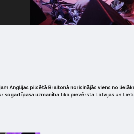
aijam Anglijas pilsētā Braitonā norisinājās viens no liel
ur šogad īpaša uzmanība tika pievērsta Latvijas un Lie