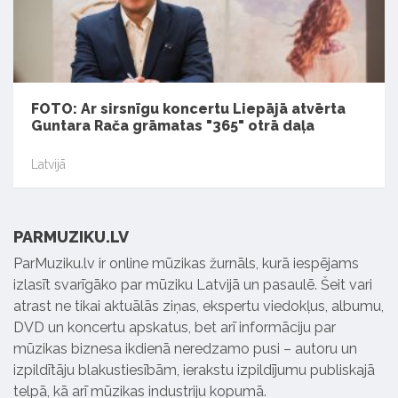
FOTO: Ar sirsnīgu koncertu Liepājā atvērta
Guntara Rača grāmatas "365" otrā daļa
Latvijā
PARMUZIKU.LV
ParMuziku.lv ir online mūzikas žurnāls, kurā iespējams
izlasīt svarīgāko par mūziku Latvijā un pasaulē. Šeit vari
atrast ne tikai aktuālās ziņas, ekspertu viedokļus, albumu,
DVD un koncertu apskatus, bet arī informāciju par
mūzikas biznesa ikdienā neredzamo pusi – autoru un
izpildītāju blakustiesībām, ierakstu izpildījumu publiskajā
telpā, kā arī mūzikas industriju kopumā.