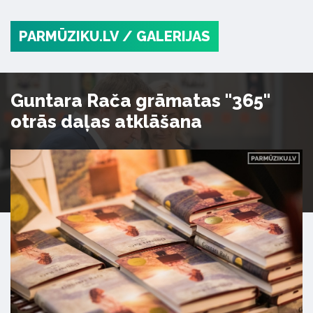
PARMŪZIKU.LV
/ GALERIJAS
Guntara Rača grāmatas "365"
otrās daļas atklāšana