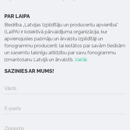
PAR LAIPA
Biedrība „Latvijas Izpildītāju un producentu apvienība”
(LaIPA) ir kolektīvā pārvaldījuma organizācija, kur
apvienojušies pašmāju un ārvalstu izpildītāji un
fonogrammu producenti, lai iestātos par savām tiesībām
un saņemtu taisnīgu atlīdzību par savu fonogrammu
izmantošanu Latvijā un ārvalstīs.
Vairāk
SAZINIES AR MUMS!
Vārds
E-pasts
Ziņojums