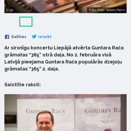
2/90
Foto: Foto: Valters Pelns
Dalīties
Ieteikt
Ar sirsnīgu koncertu Liepājā atvērta Guntara Rača
grāmatas “365” otrā daļa. No 2. februāra visā
Latvijā pieejama Guntara Rača populārās dzejoļu
grāmatas “365” 2. daļa.
Saistītie raksti: