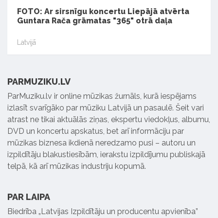
FOTO: Ar sirsnīgu koncertu Liepājā atvērta
Guntara Rača grāmatas "365" otrā daļa
Latvijā
PARMUZIKU.LV
ParMuziku.lv ir online mūzikas žurnāls, kurā iespējams
izlasīt svarīgāko par mūziku Latvijā un pasaulē. Šeit vari
atrast ne tikai aktuālās ziņas, ekspertu viedokļus, albumu,
DVD un koncertu apskatus, bet arī informāciju par
mūzikas biznesa ikdienā neredzamo pusi – autoru un
izpildītāju blakustiesībām, ierakstu izpildījumu publiskajā
telpā, kā arī mūzikas industriju kopumā.
PAR LAIPA
Biedrība „Latvijas Izpildītāju un producentu apvienība”