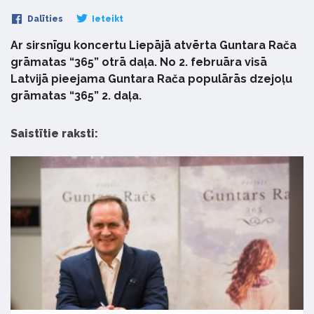
Dalīties
Ieteikt
Ar sirsnīgu koncertu Liepājā atvērta Guntara Rača
grāmatas “365” otrā daļa. No 2. februāra visā
Latvijā pieejama Guntara Rača populārās dzejoļu
grāmatas “365” 2. daļa.
Saistītie raksti: