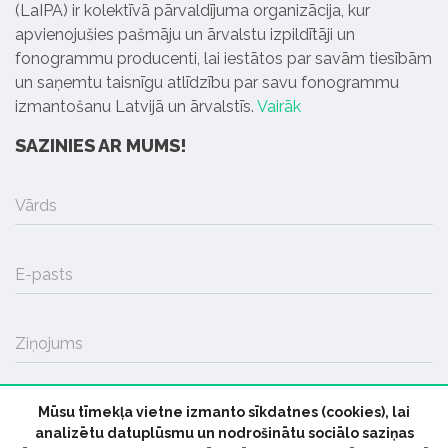
(LaIPA) ir kolektīvā pārvaldījuma organizācija, kur
apvienojušies pašmāju un ārvalstu izpildītāji un
fonogrammu producenti, lai iestātos par savām tiesībām
un saņemtu taisnīgu atlīdzību par savu fonogrammu
izmantošanu Latvijā un ārvalstīs.
Vairāk
SAZINIES AR MUMS!
Vārds
E-pasts
Ziņojums
Mūsu tīmekļa vietne izmanto sīkdatnes (cookies), lai
SŪTĪT
analizētu datuplūsmu un nodrošinātu sociālo saziņas