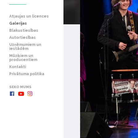
Atļaujas un licences
Galerijas
Blakustiesības
Autortiesības
Uzņēmumiem un
iestādēm
Mūziķiem un
producentiem
Kontakti
Privātuma politika
SEKO MUMS