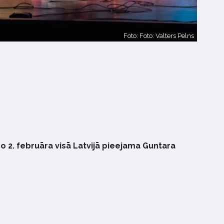
Foto: Foto: Valters Pelns
o 2. februāra visā Latvijā pieejama Guntara