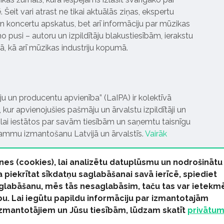
Šeit vari atrast ne tikai aktuālās ziņas, ekspertu
 koncertu apskatus, bet arī informāciju par mūzikas
 pusi – autoru un izpildītāju blakustiesībām, ierakstu
pā, kā arī mūzikas industriju kopumā.
tāju un producentu apvienība” (LaIPA) ir kolektīvā
 kur apvienojušies pašmāju un ārvalstu izpildītāji un
ai iestātos par savām tiesībām un saņemtu taisnīgu
rammu izmantošanu Latvijā un ārvalstīs.
Vairāk
nes (cookies), lai analizētu datuplūsmu un nodrošinātu
Ja piekrītat sīkdatņu saglabāšanai savā ierīcē, spiediet
 saglabāšanu, mēs tās nesaglabāsim, taču tas var ietekm
bu. Lai iegūtu papildu informāciju par izmantotajām
s tiesības paturētas
izmantotājiem un Jūsu tiesībām, lūdzam skatīt
privātu
kas Ziņas
Industrijas Ziņas
Industrijas ABC
Mūzika Biznes