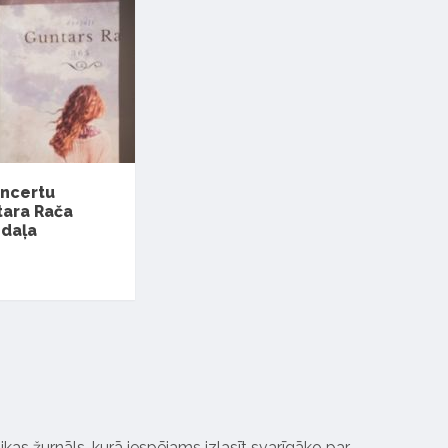
oncertu
tara Rača
 daļa
ikas žurnāls, kurā iespējams izlasīt svarīgāko par