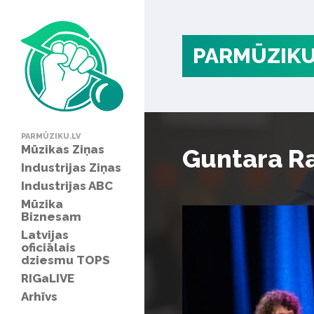
PARMŪZIKU
PARMŪZIKU.LV
Mūzikas Ziņas
Guntara Ra
Industrijas Ziņas
Industrijas ABC
Mūzika
Biznesam
Latvijas
oficiālais
dziesmu TOPS
RIGaLIVE
Arhīvs