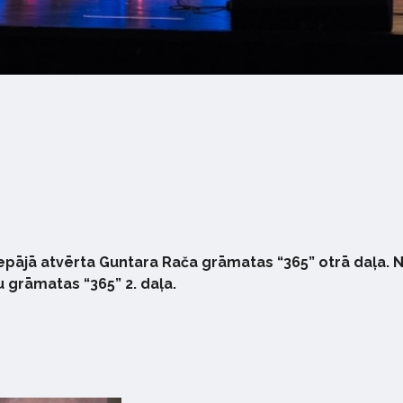
iepājā atvērta Guntara Rača grāmatas “365” otrā daļa. N
 grāmatas “365” 2. daļa.