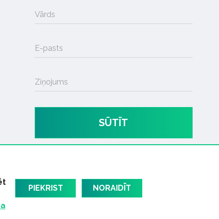
Vārds
E-pasts
Ziņojums
SŪTĪT
ēt
PIEKRIST
NORAIDĪT
ma
am
Latvijas oficiālais dziesmu TOPS
RIGaLIVE