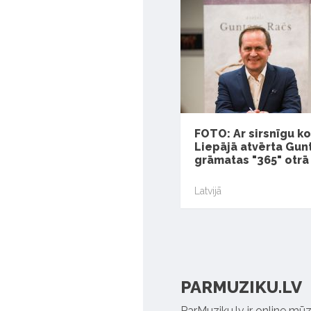
FOTO: Ar sirsnīgu k
Liepājā atvērta Gun
grāmatas "365" otrā
Latvijā
PARMUZIKU.LV
ParMuziku.lv ir online mūz