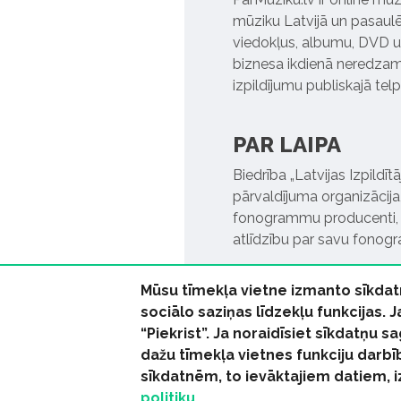
mūziku Latvijā un pasaulē. 
viedokļus, albumu, DVD un
biznesa ikdienā neredzamo
izpildījumu publiskajā tel
PAR LAIPA
Biedrība „Latvijas Izpildī
pārvaldījuma organizācija,
fonogrammu producenti, l
atlīdzību par savu fonog
Mūsu tīmekļa vietne izmanto sīkdat
sociālo saziņas līdzekļu funkcijas. 
“Piekrist”. Ja noraidīsiet sīkdatņu
dažu tīmekļa vietnes funkciju darbī
© 2026 parmuziku.lv, visa
sīkdatnēm, to ievāktajiem datiem, 
politiku.
RSS:
ParMuziku.lv
Mūzi