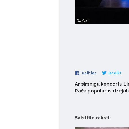
64/90
Dalīties
Ieteikt
Ar sirsnīgu koncertu L
Rača populārās dzejoļu
Saistītie raksti: