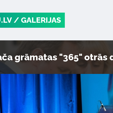
.LV
/ GALERIJAS
ča grāmatas "365" otrās 