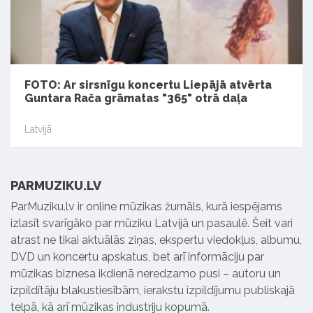
FOTO: Ar sirsnīgu koncertu Liepājā atvērta
Guntara Rača grāmatas "365" otrā daļa
Latvijā
PARMUZIKU.LV
ParMuziku.lv ir online mūzikas žurnāls, kurā iespējams
izlasīt svarīgāko par mūziku Latvijā un pasaulē. Šeit vari
atrast ne tikai aktuālās ziņas, ekspertu viedokļus, albumu,
DVD un koncertu apskatus, bet arī informāciju par
mūzikas biznesa ikdienā neredzamo pusi – autoru un
izpildītāju blakustiesībām, ierakstu izpildījumu publiskajā
telpā, kā arī mūzikas industriju kopumā.