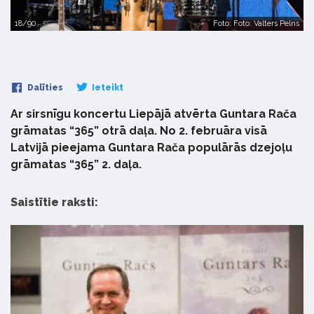
18/90
Foto: Foto: Valters Pelns
Dalīties
Ieteikt
Ar sirsnīgu koncertu Liepājā atvērta Guntara Rača
grāmatas “365” otrā daļa. No 2. februāra visā
Latvijā pieejama Guntara Rača populārās dzejoļu
grāmatas “365” 2. daļa.
Saistītie raksti: