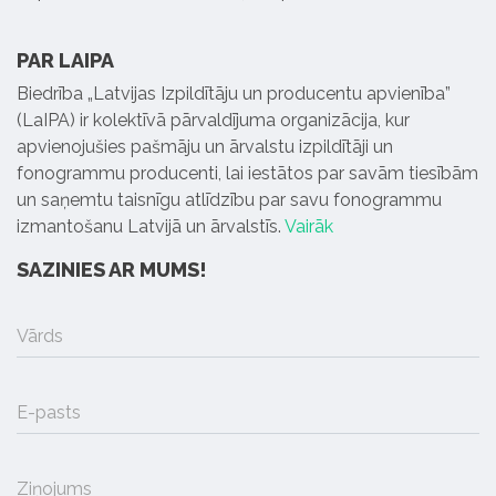
PAR LAIPA
Biedrība „Latvijas Izpildītāju un producentu apvienība”
(LaIPA) ir kolektīvā pārvaldījuma organizācija, kur
apvienojušies pašmāju un ārvalstu izpildītāji un
fonogrammu producenti, lai iestātos par savām tiesībām
un saņemtu taisnīgu atlīdzību par savu fonogrammu
izmantošanu Latvijā un ārvalstīs.
Vairāk
SAZINIES AR MUMS!
Vārds
E-pasts
Ziņojums