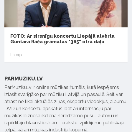
FOTO: Ar sirsnīgu koncertu Liepājā atvērta
Guntara Rača grāmatas "365" otrā daļa
Latvijā
PARMUZIKU.LV
ParMuziku.lv ir online mūzikas žurnāls, kurā iespējams
izlasīt svarīgāko par mūziku Latvijā un pasaulē. Šeit vari
atrast ne tikai aktuālās ziņas, ekspertu viedokļus, albumu,
DVD un koncertu apskatus, bet arī informāciju par
mūzikas biznesa ikdienā neredzamo pusi – autoru un
izpildītāju blakustiesībām, ierakstu izpildījumu publiskajā
telpā, kā arī mūzikas industriju kopumā.