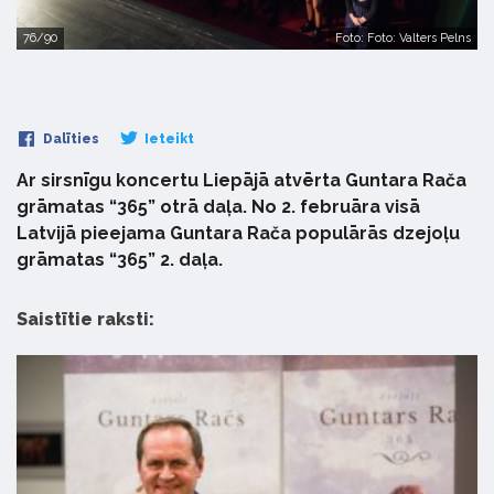
76/90
Foto: Foto: Valters Pelns
Dalīties
Ieteikt
Ar sirsnīgu koncertu Liepājā atvērta Guntara Rača
grāmatas “365” otrā daļa. No 2. februāra visā
Latvijā pieejama Guntara Rača populārās dzejoļu
grāmatas “365” 2. daļa.
Saistītie raksti: