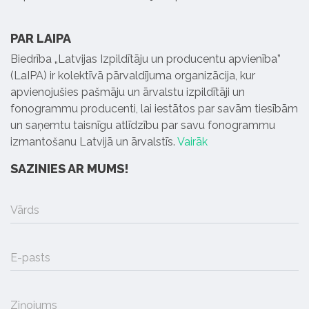
PAR LAIPA
Biedrība „Latvijas Izpildītāju un producentu apvienība”
(LaIPA) ir kolektīvā pārvaldījuma organizācija, kur
apvienojušies pašmāju un ārvalstu izpildītāji un
fonogrammu producenti, lai iestātos par savām tiesībām
un saņemtu taisnīgu atlīdzību par savu fonogrammu
izmantošanu Latvijā un ārvalstīs.
Vairāk
SAZINIES AR MUMS!
Vārds
E-pasts
Ziņojums