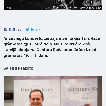
47/90
Foto: Foto: Valters Pelns
Dalīties
Ieteikt
Ar sirsnīgu koncertu Liepājā atvērta Guntara Rača
grāmatas “365” otrā daļa. No 2. februāra visā
Latvijā pieejama Guntara Rača populārās dzejoļu
grāmatas “365” 2. daļa.
Saistītie raksti: