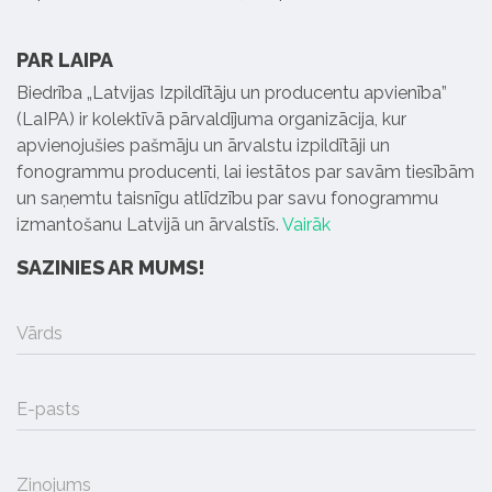
PAR LAIPA
Biedrība „Latvijas Izpildītāju un producentu apvienība”
(LaIPA) ir kolektīvā pārvaldījuma organizācija, kur
apvienojušies pašmāju un ārvalstu izpildītāji un
fonogrammu producenti, lai iestātos par savām tiesībām
un saņemtu taisnīgu atlīdzību par savu fonogrammu
izmantošanu Latvijā un ārvalstīs.
Vairāk
SAZINIES AR MUMS!
Vārds
E-pasts
Ziņojums