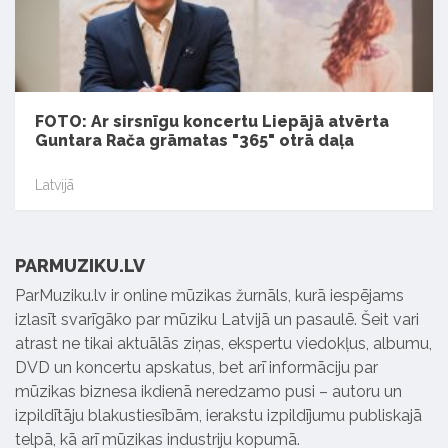
FOTO: Ar sirsnīgu koncertu Liepājā atvērta
Guntara Rača grāmatas "365" otrā daļa
Latvijā
PARMUZIKU.LV
ParMuziku.lv ir online mūzikas žurnāls, kurā iespējams
izlasīt svarīgāko par mūziku Latvijā un pasaulē. Šeit vari
atrast ne tikai aktuālās ziņas, ekspertu viedokļus, albumu,
DVD un koncertu apskatus, bet arī informāciju par
mūzikas biznesa ikdienā neredzamo pusi – autoru un
izpildītāju blakustiesībām, ierakstu izpildījumu publiskajā
telpā, kā arī mūzikas industriju kopumā.