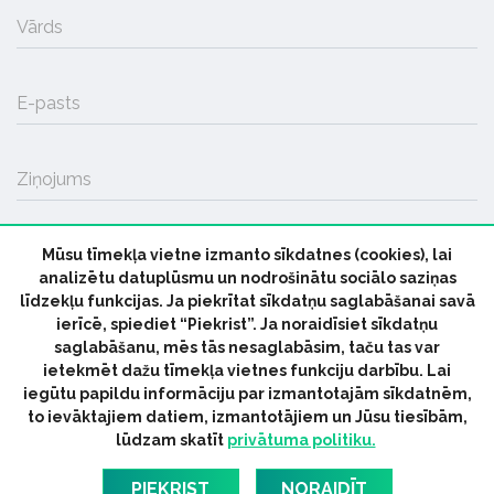
Vārds
E-pasts
Ziņojums
Mūsu tīmekļa vietne izmanto sīkdatnes (cookies), lai
SŪTĪT
analizētu datuplūsmu un nodrošinātu sociālo saziņas
līdzekļu funkcijas. Ja piekrītat sīkdatņu saglabāšanai savā
ierīcē, spiediet “Piekrist”. Ja noraidīsiet sīkdatņu
saglabāšanu, mēs tās nesaglabāsim, taču tas var
ietekmēt dažu tīmekļa vietnes funkciju darbību. Lai
iegūtu papildu informāciju par izmantotajām sīkdatnēm,
© 2026 parmuziku.lv, visas tiesības paturētas
to ievāktajiem datiem, izmantotājiem un Jūsu tiesībām,
lūdzam skatīt
privātuma politiku.
RSS:
ParMuziku.lv
Mūzikas Ziņas
Industrijas Ziņas
Industrijas ABC
Mūzika Biznesam
Latvijas oficiālais
PIEKRIST
NORAIDĪT