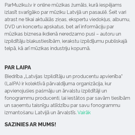
ParMuziku.lv ir online mūzikas žurnāls, kurā iespējams
izlasīt svarīgāko par mūziku Latvijā un pasaulē. Šeit vari
atrast ne tikai aktuālās ziņas, ekspertu viedokļus, albumu,
DVD un koncertu apskatus, bet arī informāciju par
mūzikas biznesa ikdienā neredzamo pusi – autoru un
izpildītāju blakustiesībām, ierakstu izpildījumu publiskajā
telpā, kā arī mūzikas industriju kopumā.
PAR LAIPA
Biedrība „Latvijas Izpildītāju un producentu apvienība”
(LaIPA) ir kolektīvā pārvaldījuma organizācija, kur
apvienojušies pašmāju un ārvalstu izpildītāji un
fonogrammu producenti, lai iestātos par savām tiesībām
un saņemtu taisnīgu atlīdzību par savu fonogrammu
izmantošanu Latvijā un ārvalstīs.
Vairāk
SAZINIES AR MUMS!