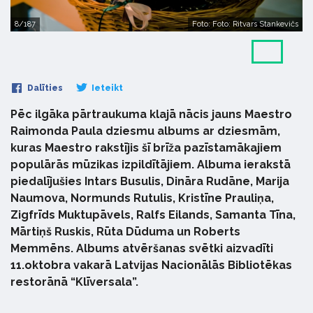
8/187
Foto: Foto: Ritvars Stankevičs
Dalīties
Ieteikt
Pēc ilgāka pārtraukuma klajā nācis jauns Maestro
Raimonda Paula dziesmu albums ar dziesmām,
kuras Maestro rakstījis šī brīža pazīstamākajiem
populārās mūzikas izpildītājiem. Albuma ierakstā
piedalījušies Intars Busulis, Dināra Rudāne, Marija
Naumova, Normunds Rutulis, Kristīne Prauliņa,
Zigfrīds Muktupāvels, Ralfs Eilands, Samanta Tīna,
Mārtiņš Ruskis, Rūta Dūduma un Roberts
Memmēns. Albums atvēršanas svētki aizvadīti
11.oktobra vakarā Latvijas Nacionālās Bibliotēkas
restorānā “Klīversala”.