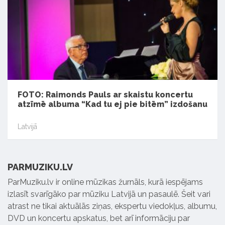
FOTO: Raimonds Pauls ar skaistu koncertu
atzīmē albuma “Kad tu ej pie bitēm” izdošanu
Latvijā
PARMUZIKU.LV
ParMuziku.lv ir online mūzikas žurnāls, kurā iespējams
izlasīt svarīgāko par mūziku Latvijā un pasaulē. Šeit vari
atrast ne tikai aktuālās ziņas, ekspertu viedokļus, albumu,
DVD un koncertu apskatus, bet arī informāciju par