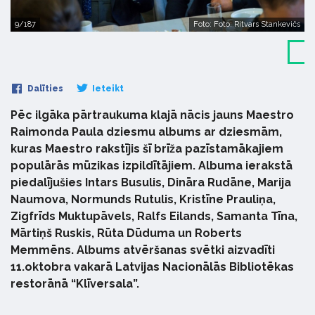
9/187
Foto: Foto: Ritvars Stankevičs
Dalīties
Ieteikt
Pēc ilgāka pārtraukuma klajā nācis jauns Maestro
Raimonda Paula dziesmu albums ar dziesmām,
kuras Maestro rakstījis šī brīža pazīstamākajiem
populārās mūzikas izpildītājiem. Albuma ierakstā
piedalījušies Intars Busulis, Dināra Rudāne, Marija
Naumova, Normunds Rutulis, Kristīne Prauliņa,
Zigfrīds Muktupāvels, Ralfs Eilands, Samanta Tīna,
Mārtiņš Ruskis, Rūta Dūduma un Roberts
Memmēns. Albums atvēršanas svētki aizvadīti
11.oktobra vakarā Latvijas Nacionālās Bibliotēkas
restorānā “Klīversala”.