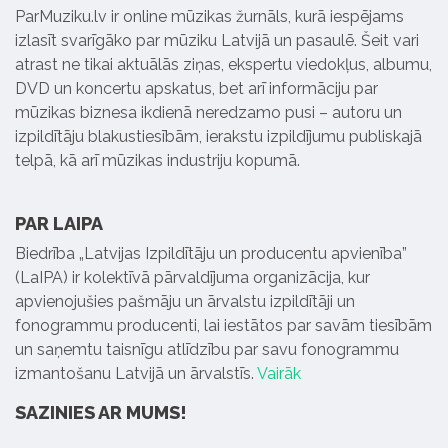
ParMuziku.lv ir online mūzikas žurnāls, kurā iespējams
izlasīt svarīgāko par mūziku Latvijā un pasaulē. Šeit vari
atrast ne tikai aktuālās ziņas, ekspertu viedokļus, albumu,
DVD un koncertu apskatus, bet arī informāciju par
mūzikas biznesa ikdienā neredzamo pusi – autoru un
izpildītāju blakustiesībām, ierakstu izpildījumu publiskajā
telpā, kā arī mūzikas industriju kopumā.
PAR LAIPA
Biedrība „Latvijas Izpildītāju un producentu apvienība”
(LaIPA) ir kolektīvā pārvaldījuma organizācija, kur
apvienojušies pašmāju un ārvalstu izpildītāji un
fonogrammu producenti, lai iestātos par savām tiesībām
un saņemtu taisnīgu atlīdzību par savu fonogrammu
izmantošanu Latvijā un ārvalstīs.
Vairāk
SAZINIES AR MUMS!