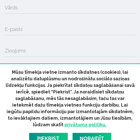
Vārds
E-pasts
Ziņojums
Mūsu tīmekļa vietne izmanto sīkdatnes (cookies), lai
SŪTĪT
analizētu datuplūsmu un nodrošinātu sociālo saziņas
līdzekļu funkcijas. Ja piekrītat sīkdatņu saglabāšanai savā
ierīcē, spiediet “Piekrist”. Ja noraidīsiet sīkdatņu
saglabāšanu, mēs tās nesaglabāsim, taču tas var
ietekmēt dažu tīmekļa vietnes funkciju darbību. Lai
iegūtu papildu informāciju par izmantotajām sīkdatnēm,
© 2026 parmuziku.lv, visas tiesības paturētas
to ievāktajiem datiem, izmantotājiem un Jūsu tiesībām,
lūdzam skatīt
privātuma politiku.
RSS:
ParMuziku.lv
Mūzikas Ziņas
Industrijas Ziņas
Industrijas ABC
Mūzika Biznesam
Latvijas oficiālais
PIEKRIST
NORAIDĪT