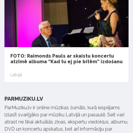
FOTO: Raimonds Pauls ar skaistu koncertu
atzīmē albuma “Kad tu ej pie bitēm” izdošanu
Latvijā
PARMUZIKU.LV
ParMuziku.lv ir online mūzikas žurnāls, kurā iespējams
izlasīt svarīgāko par mūziku Latvijā un pasaulē. Šeit vari
atrast ne tikai aktuālās ziņas, ekspertu viedokļus, albumu,
DVD un koncertu apskatus, bet arī informāciju par