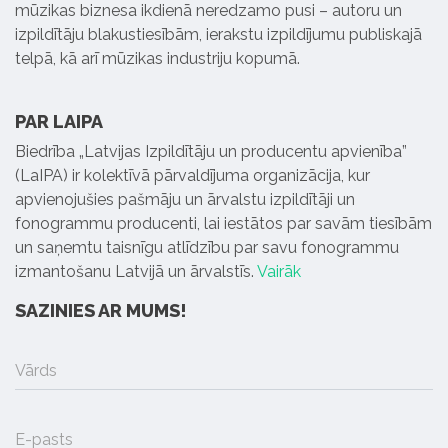
mūzikas biznesa ikdienā neredzamo pusi – autoru un
izpildītāju blakustiesībām, ierakstu izpildījumu publiskajā
telpā, kā arī mūzikas industriju kopumā.
PAR LAIPA
Biedrība „Latvijas Izpildītāju un producentu apvienība”
(LaIPA) ir kolektīvā pārvaldījuma organizācija, kur
apvienojušies pašmāju un ārvalstu izpildītāji un
fonogrammu producenti, lai iestātos par savām tiesībām
un saņemtu taisnīgu atlīdzību par savu fonogrammu
izmantošanu Latvijā un ārvalstīs.
Vairāk
SAZINIES AR MUMS!
Vārds
E-pasts