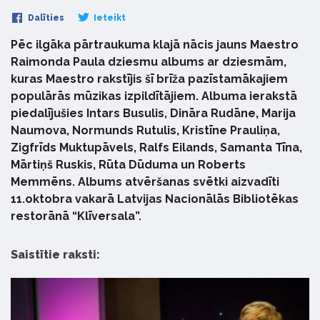
Dalīties
Ieteikt
Pēc ilgāka pārtraukuma klajā nācis jauns Maestro
Raimonda Paula dziesmu albums ar dziesmām,
kuras Maestro rakstījis šī brīža pazīstamākajiem
populārās mūzikas izpildītājiem. Albuma ierakstā
piedalījušies Intars Busulis, Dināra Rudāne, Marija
Naumova, Normunds Rutulis, Kristīne Prauliņa,
Zigfrīds Muktupāvels, Ralfs Eilands, Samanta Tīna,
Mārtiņš Ruskis, Rūta Dūduma un Roberts
Memmēns. Albums atvēršanas svētki aizvadīti
11.oktobra vakarā Latvijas Nacionālās Bibliotēkas
restorānā “Klīversala”.
Saistītie raksti: