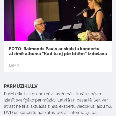
FOTO: Raimonds Pauls ar skaistu koncertu
atzīmē albuma “Kad tu ej pie bitēm” izdošanu
Latvijā
PARMUZIKU.LV
ParMuziku.lv ir online mūzikas žurnāls, kurā iespējams
izlasīt svarīgāko par mūziku Latvijā un pasaulē. Šeit vari
atrast ne tikai aktuālās ziņas, ekspertu viedokļus, albumu,
DVD un koncertu apskatus, bet arī informāciju par