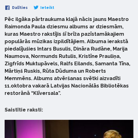
Dalīties
Ieteikt
Pēc ilgāka pārtraukuma klajā nācis jauns Maestro
Raimonda Paula dziesmu albums ar dziesmām,
kuras Maestro rakstījis šī brīža pazīstamākajiem
populārās mūzikas izpildītājiem. Albuma ierakstā
piedalījušies Intars Busulis, Dināra Rudāne, Marija
Naumova, Normunds Rutulis, Kristīne Prauliņa,
Zigfrīds Muktupāvels, Ralfs Eilands, Samanta Tīna,
Mārtiņš Ruskis, Rūta Dūduma un Roberts
Memmēns. Albums atvēršanas svētki aizvadīti
11.oktobra vakarā Latvijas Nacionālās Bibliotēkas
restorānā “Klīversala”.
Saistītie raksti: