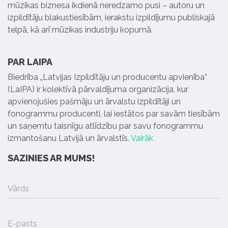
mūzikas biznesa ikdienā neredzamo pusi – autoru un
izpildītāju blakustiesībām, ierakstu izpildījumu publiskajā
telpā, kā arī mūzikas industriju kopumā.
PAR LAIPA
Biedrība „Latvijas Izpildītāju un producentu apvienība”
(LaIPA) ir kolektīvā pārvaldījuma organizācija, kur
apvienojušies pašmāju un ārvalstu izpildītāji un
fonogrammu producenti, lai iestātos par savām tiesībām
un saņemtu taisnīgu atlīdzību par savu fonogrammu
izmantošanu Latvijā un ārvalstīs.
Vairāk
SAZINIES AR MUMS!
Vārds
E-pasts