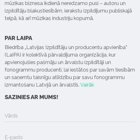
mūzikas biznesa ikdienā neredzamo pusi – autoru un
izpildītāju blakustiesībām, ierakstu izpildījumu publiskajā
telpā, kā arī mūzikas industriju kopumā.
PAR LAIPA
Biedrība „Latvijas Izpildītāju un producentu apvienība”
(LaIPA) ir kolektīvā pārvaldījuma organizācija, kur
apvienojušies pašmāju un ārvalstu izpildītāji un
fonogrammu producenti, lai iestātos par savām tiesībām
un saņemtu taisnīgu atlīdzību par savu fonogrammu
izmantošanu Latvijā un ārvalstīs.
Vairāk
SAZINIES AR MUMS!
Vārds
E-pasts