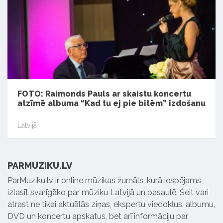
FOTO: Raimonds Pauls ar skaistu koncertu
atzīmē albuma “Kad tu ej pie bitēm” izdošanu
Latvijā
PARMUZIKU.LV
ParMuziku.lv ir online mūzikas žurnāls, kurā iespējams
izlasīt svarīgāko par mūziku Latvijā un pasaulē. Šeit vari
atrast ne tikai aktuālās ziņas, ekspertu viedokļus, albumu,
DVD un koncertu apskatus, bet arī informāciju par