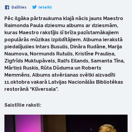
Dalīties
Ieteikt
Pēc ilgāka pārtraukuma klajā nācis jauns Maestro
Raimonda Paula dziesmu albums ar dziesmām,
kuras Maestro rakstījis šī brīža pazīstamākajiem
populārās mūzikas izpildītājiem. Albuma ierakstā
piedalījušies Intars Busulis, Dināra Rudāne, Marija
Naumova, Normunds Rutulis, Kristīne Prauliņa,
Zigfrīds Muktupāvels, Ralfs Eilands, Samanta Tīna,
Mārtiņš Ruskis, Rūta Dūduma un Roberts
Memmēns. Albums atvēršanas svētki aizvadīti
11.oktobra vakarā Latvijas Nacionālās Bibliotēkas
restorānā “Klīversala”.
Saistītie raksti: